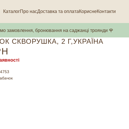
Каталог
Про нас
Доставка та оплата
Корисне
Контакти
о замовлення, бронювання на саджанці троянди 🌹
ОК СКВОРУШКА, 2 Г,УКРАЇНА
РН
аявності
4753
абачок