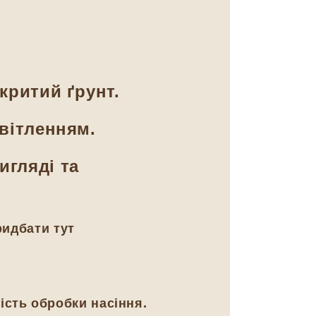
критий ґрунт.
світленням.
игляді та
ридбати тут
ість обробки насіння.