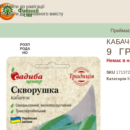
Перейти до навігації
Перейти до основного вмісту
Приймаєм
КАБАЧ
РОЗП
9
Г
РОДА
НО
Немає в н
SKU
171372
Категорія
К