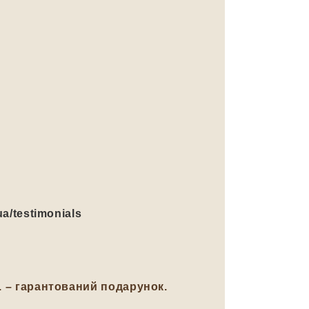
ua/testimonials
н. – гарантований подарунок.