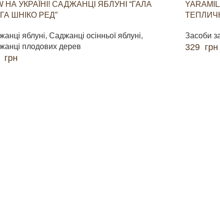
 НА УКРАЇНІ! САДЖАНЦІ ЯБЛУНІ “ГАЛА
YARAMIL
ГА ШНІКО РЕД”
ТЕПЛИЧН
жанці яблуні
,
Саджанці осінньої яблуні
,
Засоби з
жанці плодових дерев
329
грн
0
грн
ДОДАТИ 
ДАТИ В КОШИК