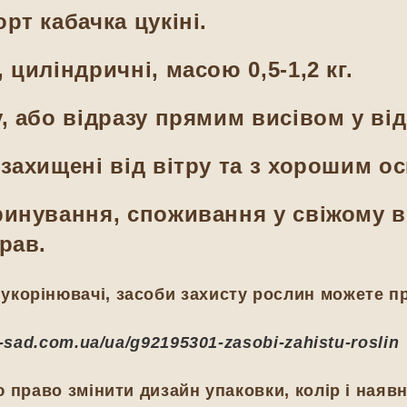
рт кабачка цукіні.
циліндричні, масою 0,5-1,2 кг.
, або відразу прямим висівом у від
захищені від вітру та з хорошим о
инування, споживання у свіжому в
рав.
укорінювачі, засоби захисту рослин можете п
ij-sad.com.ua/ua/g92195301-zasobi-zahistu-roslin
 право змінити дизайн упаковки, колір і наявн