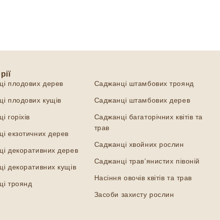
рії
Категорії
ці плодових дерев
Саджанці штамбових троянд
і плодових кущів
Саджанці штамбових дерев
і горіхів
Саджанці багаторічних квітів та
трав
і екзотичних дерев
Саджанці хвойних рослин
ці декоративних дерев
Саджанці трав’янистих півоній
і декоративних кущів
Насіння овочів квітів та трав
ці троянд
Засоби захисту рослин