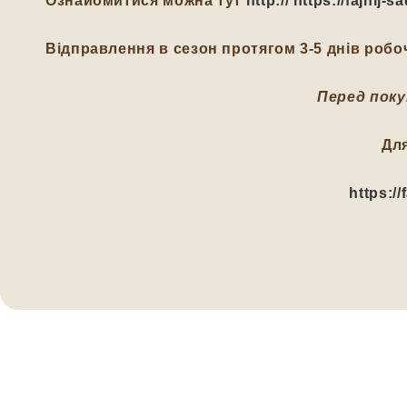
Ознайомитися можна тут
http:// https://fajnij
Відправлення в сезон протягом 3-5 днів робоч
Перед поку
Дл
https:/