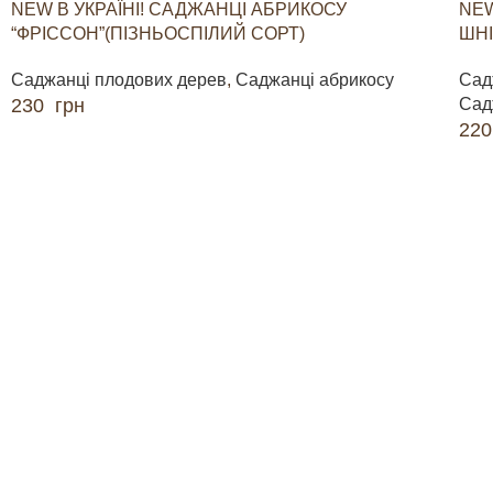
NEW В УКРАЇНІ! САДЖАНЦІ АБРИКОСУ
NEW
“ФРІССОН”(ПІЗНЬОСПІЛИЙ СОРТ)
ШНІ
Саджанці плодових дерев
,
Саджанці абрикосу
Сад
230
грн
Сад
22
ДОДАТИ В КОШИК
ДО