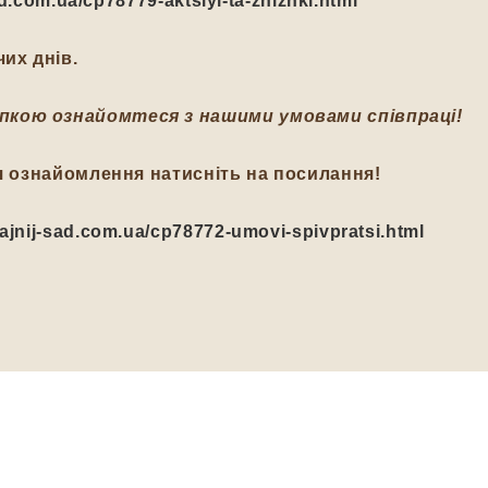
-sad.com.ua/cp78779-aktsiyi-ta-znizhki.html
их днів.
пкою ознайомтеся з нашими умовами співпраці!
я ознайомлення натисніть на посилання!
/fajnij-sad.com.ua/cp78772-umovi-spivpratsi.html