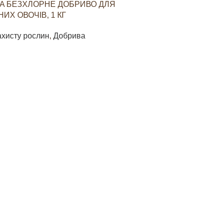
A БЕЗХЛОРНЕ ДОБРИВО ДЛЯ
YARAVITA КО
ИХ ОВОЧІВ, 1 КГ
СТИМУЛЮВАН
ОВОЧЕВИХ КУЛ
ахисту рослин
,
Добрива
Засоби захист
85
грн
В КОШИК
ДОДАТИ В КО