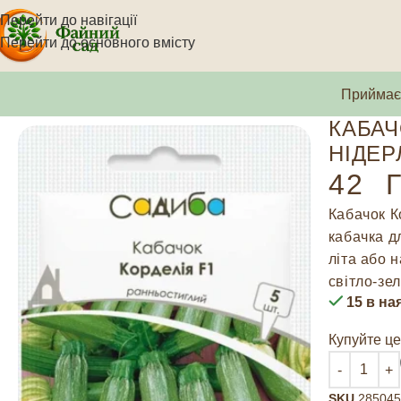
Перейти до навігації
Перейти до основного вмісту
Приймаєм
КАБАЧ
НІДЕР
42
Г
Кабачок К
кабачка д
літа або 
світло-зе
15 в на
Купуйте це
SKU
285045