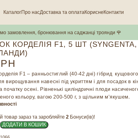
Каталог
Про нас
Доставка та оплата
Корисне
Контакти
о замовлення, бронювання на саджанці троянди 🌹
ОК КОРДЕЛІЯ F1, 5 ШТ (SYNGENTA,
ЛАНДИ)
РН
орделія F1 – ранньостиглий (40-42 дні) гібрид кущовог
ля вирощування навесні під укриттям і для посадок в кі
на початку осені. Рівненькі циліндричні плоди насиченог
леного кольору, вагою 200-500 г, з щільним м’якушем.
явності
й товар зараз та заробляйте
2
Бонуси(ів)!
ДОДАТИ В КОШИК
1066