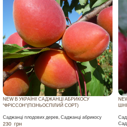
NEW В УКРАЇНІ! САДЖАНЦІ АБРИКОСУ
NEW
“ФРІССОН”(ПІЗНЬОСПІЛИЙ СОРТ)
ШНІ
Саджанці плодових дерев
,
Саджанці абрикосу
Сад
230
грн
Сад