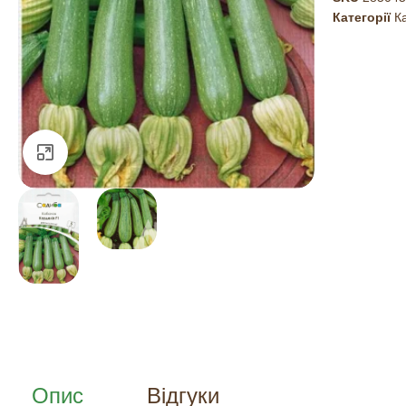
Категорії
К
Натисніть, щоб збільшити
Опис
Відгуки