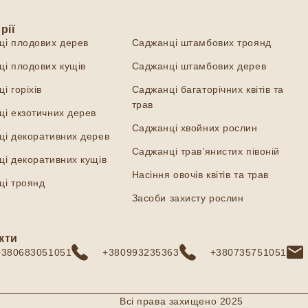
рії
Категорії
ці плодових дерев
Саджанці штамбових троянд
і плодових кущів
Саджанці штамбових дерев
і горіхів
Саджанці багаторічних квітів та
трав
і екзотичних дерев
Саджанці хвойних рослин
ці декоративних дерев
Саджанці трав’янистих півоній
і декоративних кущів
Насіння овочів квітів та трав
ці троянд
Засоби захисту рослин
кти
+380683051051
+380993235363
+380735751051
Всі права захищено 2025