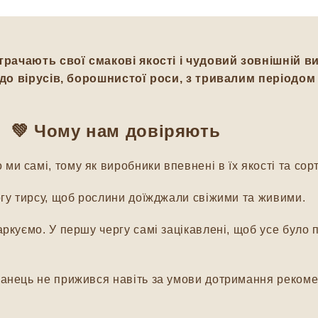
трачають свої смакові якості і чудовий зовнішній в
ю до вірусів, борошнистої роси, з тривалим період
💚
Чому нам довіряють
и самі, тому як виробники впевнені в їх якості та сорт
гу тирсу, щоб рослини доїжджали свіжими та живими.
куємо. У першу чергу самі зацікавлені, щоб усе було п
нець не прижився навіть за умови дотримання рекомен