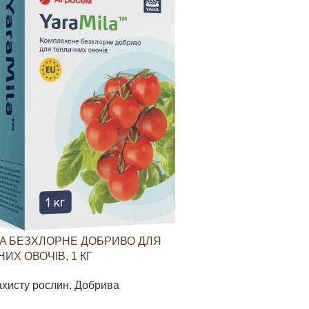
A БЕЗХЛОРНЕ ДОБРИВО ДЛЯ
YARAVITA КО
ИХ ОВОЧІВ, 1 КГ
СТИМУЛЮВАН
ОВОЧЕВИХ КУЛ
ахисту рослин
,
Добрива
Засоби захист