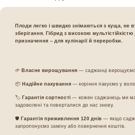
Плоди легко і швидко знімаються з куща, не в
зберігання. Гібрид з високою мультістійкіст
призначення – для кулінарії й переробки.
🌱
Власне вирощування
— саджанці вирощуємо м
📦
Надійне пакування
— коріння пакуємо у воло
🏷️
Гарантія сортності
— кожен саджанець ми мар
задоволені та поверталися до нас знову.
🛡️
Гарантія приживлення 120 днів
— якщо саджа
запропонуємо заміну або повернення коштів.