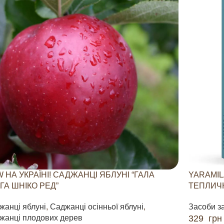
 НА УКРАЇНІ! САДЖАНЦІ ЯБЛУНІ “ГАЛА
YARAMIL
ГА ШНІКО РЕД”
ТЕПЛИЧН
жанці яблуні
,
Саджанці осінньої яблуні
,
Засоби з
жанці плодових дерев
329
грн