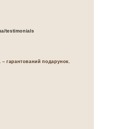
ua/testimonials
н. – гарантований подарунок.