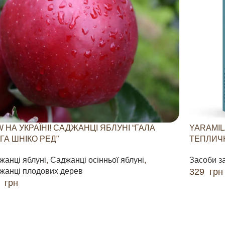
 НА УКРАЇНІ! САДЖАНЦІ ЯБЛУНІ “ГАЛА
YARAMIL
ГА ШНІКО РЕД”
ТЕПЛИЧН
жанці яблуні
,
Саджанці осінньої яблуні
,
Засоби з
жанці плодових дерев
329
грн
0
грн
ДОДАТИ 
ДАТИ В КОШИК