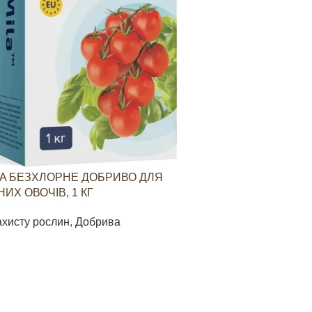
A БЕЗХЛОРНЕ ДОБРИВО ДЛЯ
YARAVITA КО
ИХ ОВОЧІВ, 1 КГ
СТИМУЛЮВАН
ОВОЧЕВИХ КУЛ
ахисту рослин
,
Добрива
Засоби захист
85
грн
В КОШИК
ДОДАТИ В КО