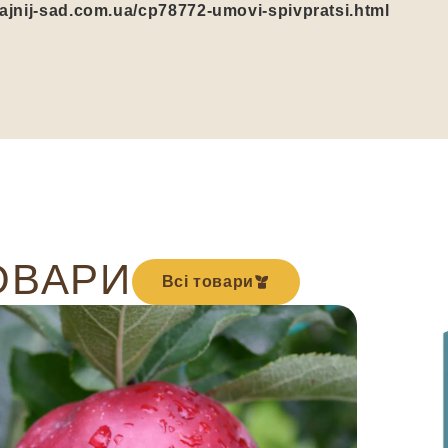
/fajnij-sad.com.ua/cp78772-umovi-spivpratsi.html
ОВАРИ
Всі товари