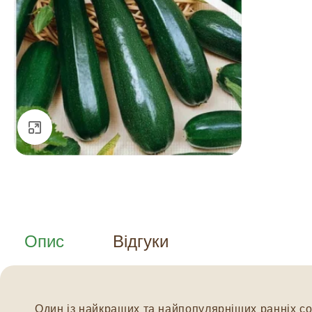
Натисніть, щоб збільшити
Опис
Відгуки
Один із найкращих та найпопулярніших ранніх сор