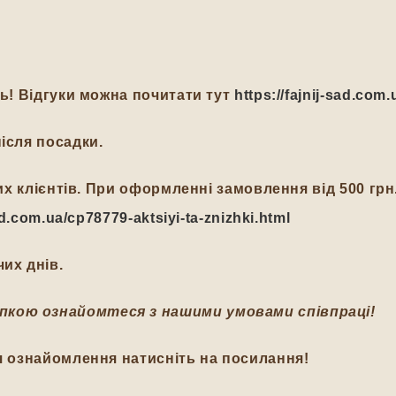
ть! Відгуки можна почитати тут
https://fajnij-sad.com.
ісля посадки.
йних клієнтів. При оформленні замовлення від 500 гр
-sad.com.ua/cp78779-aktsiyi-ta-znizhki.html
их днів.
пкою ознайомтеся з нашими умовами співпраці!
я ознайомлення натисніть на посилання!