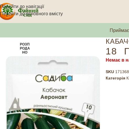
Перейти до навігації
Перейти до основного вмісту
Приймаєм
КАБАЧ
РОЗП
18
Г
РОДА
НО
Немає в н
SKU
171368
Категорія
К