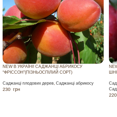
NEW В УКРАЇНІ! САДЖАНЦІ АБРИКОСУ
NEW
“ФРІССОН”(ПІЗНЬОСПІЛИЙ СОРТ)
ШНІ
Саджанці плодових дерев
,
Саджанці абрикосу
Сад
230
грн
Сад
22
ДОДАТИ В КОШИК
ДО