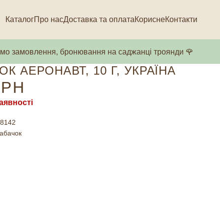
Каталог
Про нас
Доставка та оплата
Корисне
Контакти
о замовлення, бронювання на саджанці троянди 🌹
ОК АЕРОНАВТ, 10 Г, УКРАЇНА
РН
аявності
8142
абачок