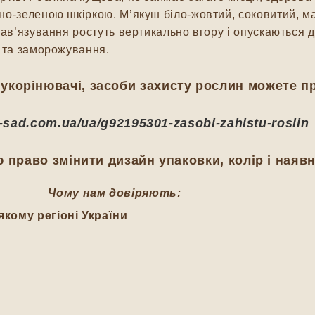
но-зеленою шкіркою. М’якуш біло-жовтий, соковитий, м
зав’язування ростуть вертикально вгору і опускаються д
я та заморожування.
укорінювачі, засоби захисту рослин можете п
ij-sad.com.ua/ua/g92195301-zasobi-zahistu-roslin
 право змінити дизайн упаковки, колір і наявн
Чому нам довіряють:
якому регіоні України