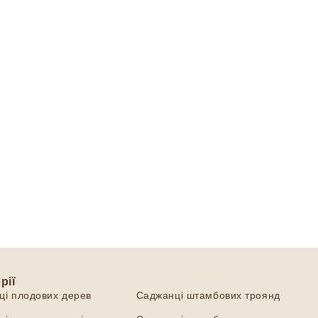
рії
Категорії
ці плодових дерев
Саджанці штамбових троянд