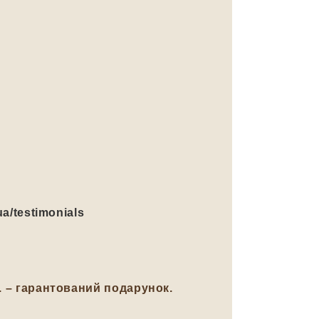
ua/testimonials
н. – гарантований подарунок.