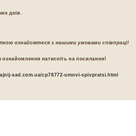
их днів.
пкою ознайомтеся з нашими умовами співпраці!
я ознайомлення натисніть на посилання!
/fajnij-sad.com.ua/cp78772-umovi-spivpratsi.html