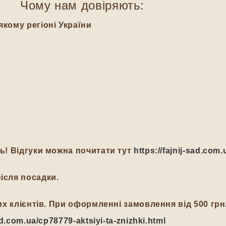
Чому нам довіряють:
якому регіоні України
ть! Відгуки можна почитати тут
https://fajnij-sad.com.
ісля посадки.
йних клієнтів. При оформленні замовлення від 500 гр
-sad.com.ua/cp78779-aktsiyi-ta-znizhki.html