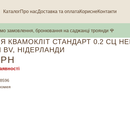
Каталог
Про нас
Доставка та оплата
Корисне
Контакти
о замовлення, бронювання на саджанці троянди 🌹
Я КВАМОКЛІТ СТАНДАРТ 0.2 СЦ H
 BV, НІДЕРЛАНДИ
РН
аявності
8596
помея