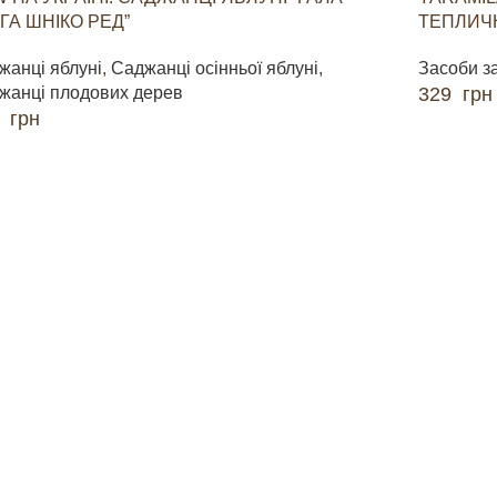
ГА ШНІКО РЕД”
ТЕПЛИЧН
жанці яблуні
,
Саджанці осінньої яблуні
,
Засоби з
жанці плодових дерев
329
грн
0
грн
ДОДАТИ 
ДАТИ В КОШИК