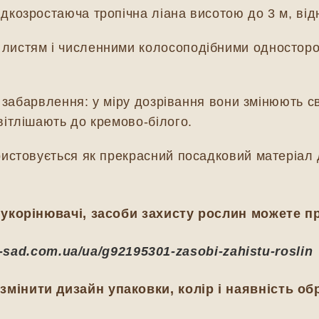
дкозростаюча тропічна ліана висотою до 3 м, від
листям і численними колосоподібними односторон
о забарвлення: у міру дозрівання вони змінюють св
вітлішають до кремово-білого.
ристовується як прекрасний посадковий матеріал
укорінювачі, засоби захисту рослин можете п
ij-sad.com.ua/ua/g92195301-zasobi-zahistu-roslin
мінити дизайн упаковки, колір і наявність об