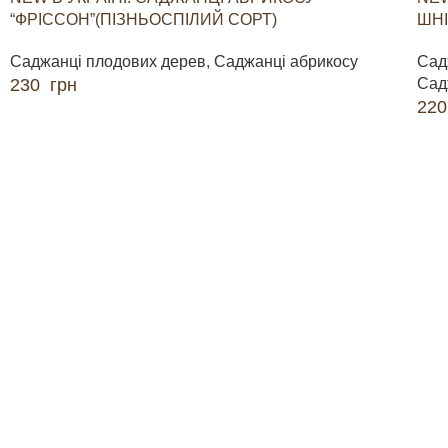
“ФРІССОН”(ПІЗНЬОСПІЛИЙ СОРТ)
ШНІ
Саджанці плодових дерев
,
Саджанці абрикосу
Сад
230
грн
Сад
22
ДОДАТИ В КОШИК
ДО