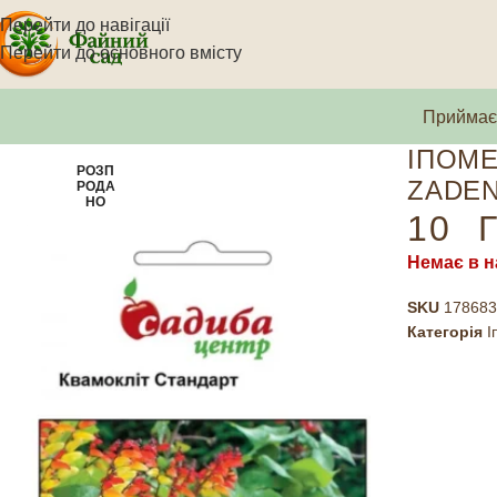
Перейти до навігації
Перейти до основного вмісту
Приймаєм
ІПОМЕ
РОЗП
ZADEN
РОДА
НО
10
Г
Немає в н
SKU
178683
Категорія
І