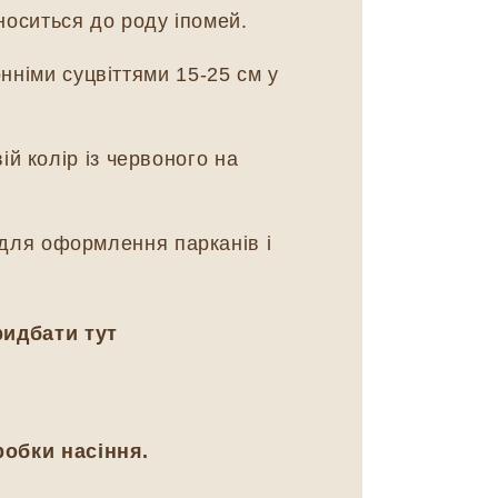
носиться до роду іпомей.
німи суцвіттями 15-25 см у
ій колір із червоного на
 для оформлення парканів і
ридбати тут
робки насіння.