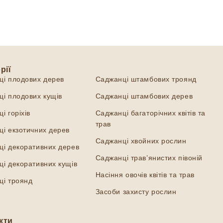
рії
Категорії
ці плодових дерев
Саджанці штамбових троянд
і плодових кущів
Саджанці штамбових дерев
і горіхів
Саджанці багаторічних квітів та
трав
і екзотичних дерев
Саджанці хвойних рослин
ці декоративних дерев
Саджанці трав’янистих півоній
і декоративних кущів
Насіння овочів квітів та трав
ці троянд
Засоби захисту рослин
кти