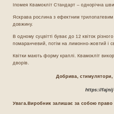
Іпомея Квамокліт Стандарт – однорічна шви
Яскрава рослина з ефектним трилопатевим 
довжину.
В одному суцвітті буває до 12 квіток різног
помаранчевий, потім на лимонно-жовтий і с
Квітки мають форму краплі. Квамокліт вико
дворів.
Добрива, стимулятори, 
https://fajn
Увага.Виробник залишає за собою право з