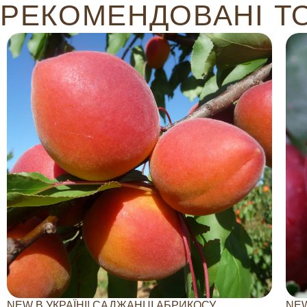
РЕКОМЕНДОВАНІ Т
NEW В УКРАЇНІ! САДЖАНЦІ АБРИКОСУ
NEW