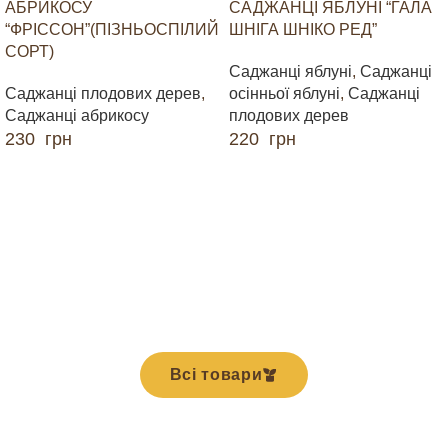
АБРИКОСУ
САДЖАНЦІ ЯБЛУНІ “ГАЛА
“ФРІССОН”(ПІЗНЬОСПІЛИЙ
ШНІГА ШНІКО РЕД”
СОРТ)
Саджанці яблуні
,
Саджанці
Саджанці плодових дерев
,
осінньої яблуні
,
Саджанці
Саджанці абрикосу
плодових дерев
230
грн
220
грн
ДОДАТИ В КОШИК
ДОДАТИ В КОШИК
Всі товари