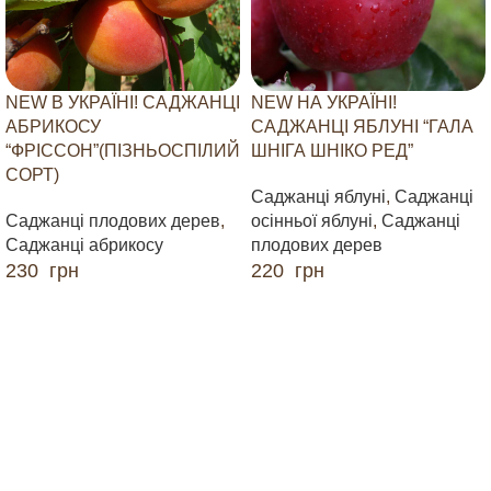
NEW В УКРАЇНІ! САДЖАНЦІ
NEW НА УКРАЇНІ!
АБРИКОСУ
САДЖАНЦІ ЯБЛУНІ “ГАЛА
“ФРІССОН”(ПІЗНЬОСПІЛИЙ
ШНІГА ШНІКО РЕД”
СОРТ)
Саджанці яблуні
,
Саджанці
Саджанці плодових дерев
,
осінньої яблуні
,
Саджанці
Саджанці абрикосу
плодових дерев
230
грн
220
грн
ДОДАТИ В КОШИК
ДОДАТИ В КОШИК