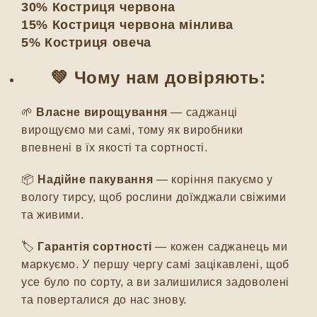
30% Костриця червона
15% Костриця червона мінлива
5% Костриця овеча
💚 Чому нам довіряють:
🌱
Власне вирощування
— саджанці
вирощуємо ми самі, тому як виробники
впевнені в їх якості та сортності.
📦
Надійне пакування
— коріння пакуємо у
вологу тирсу, щоб рослини доїжджали свіжими
та живими.
🏷️
Гарантія сортності
— кожен саджанець ми
маркуємо. У першу чергу самі зацікавлені, щоб
усе було по сорту, а ви залишилися задоволені
та поверталися до нас знову.