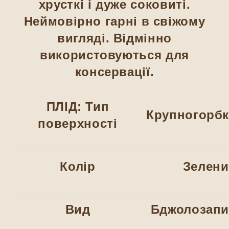
хрусткі і дуже соковиті.
Неймовірно гарні в свіжому
вигляді. Відмінно
використовуються для
консервації.
ПЛІД: Тип
Крупногорбк
поверхності
Колір
Зелен
Вид
Бджолозап