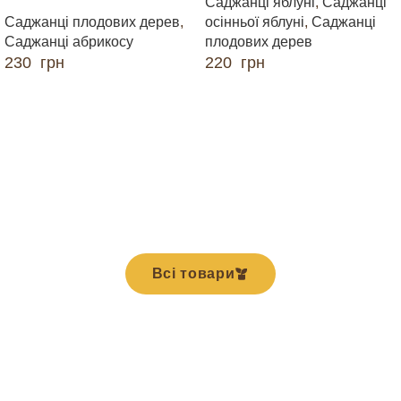
Саджанці яблуні
,
Саджанці
Саджанці плодових дерев
,
осінньої яблуні
,
Саджанці
Саджанці абрикосу
плодових дерев
230
грн
220
грн
ДОДАТИ В КОШИК
ДОДАТИ В КОШИК
Всі товари