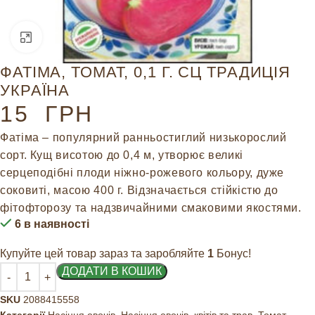
Натисніть, щоб збільшити
ФАТІМА, ТОМАТ, 0,1 Г. СЦ ТРАДИЦІЯ
УКРАЇНА
15
ГРН
Фатіма – популярний ранньостиглий низькорослий
сорт. Кущ висотою до 0,4 м, утворює великі
серцеподібні плоди ніжно-рожевого кольору, дуже
соковиті, масою 400 г. Відзначається стійкістю до
фітофторозу та надзвичайними смаковими якостями.
6 в наявності
Купуйте цей товар зараз та заробляйте
1
Бонус!
ДОДАТИ В КОШИК
SKU
2088415558