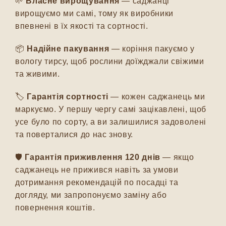
🌱
Власне вирощування
— саджанці
вирощуємо ми самі, тому як виробники
впевнені в їх якості та сортності.
📦
Надійне пакування
— коріння пакуємо у
вологу тирсу, щоб рослини доїжджали свіжими
та живими.
🏷️
Гарантія сортності
— кожен саджанець ми
маркуємо. У першу чергу самі зацікавлені, щоб
усе було по сорту, а ви залишилися задоволені
та поверталися до нас знову.
🛡️
Гарантія приживлення 120 днів
— якщо
саджанець не прижився навіть за умови
дотримання рекомендацій по посадці та
догляду, ми запропонуємо заміну або
повернення коштів.