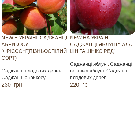
NEW В УКРАЇНІ! САДЖАНЦІ
NEW НА УКРАЇНІ!
АБРИКОСУ
САДЖАНЦІ ЯБЛУНІ “ГАЛА
“ФРІССОН”(ПІЗНЬОСПІЛИЙ
ШНІГА ШНІКО РЕД”
СОРТ)
Саджанці яблуні
,
Саджанці
Саджанці плодових дерев
,
осінньої яблуні
,
Саджанці
Саджанці абрикосу
плодових дерев
230
грн
220
грн
ДОДАТИ В КОШИК
ДОДАТИ В КОШИК