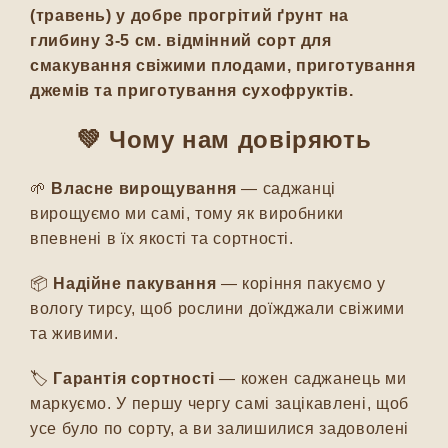
(травень) у добре прогрітий ґрунт на
глибину 3-5 см. відмінний сорт для
смакування свіжими плодами, приготування
джемів та приготування сухофруктів.
💚
Чому нам довіряють
🌱
Власне вирощування
— саджанці
вирощуємо ми самі, тому як виробники
впевнені в їх якості та сортності.
📦
Надійне пакування
— коріння пакуємо у
вологу тирсу, щоб рослини доїжджали свіжими
та живими.
🏷️
Гарантія сортності
— кожен саджанець ми
маркуємо. У першу чергу самі зацікавлені, щоб
усе було по сорту, а ви залишилися задоволені