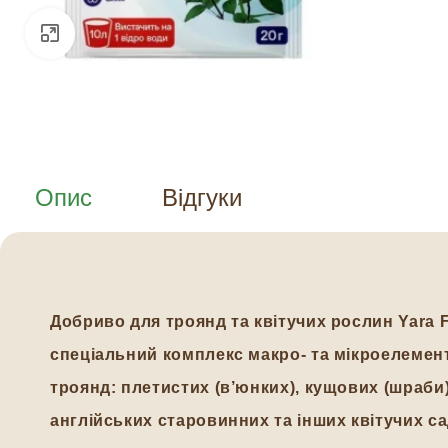
Натисніть, щоб збільшити
Опис
Відгуки
Добриво для троянд та квітучих рослин Yara F
спеціальний комплекс макро- та мікроелемент
троянд: плетистих (в’юнких), кущових (шраби)
англійських старовинних та інших квітучих са