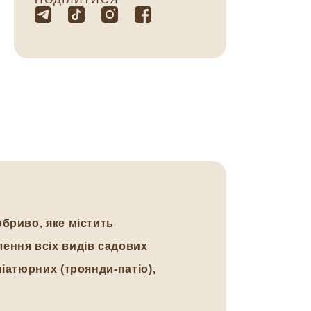
бриво, яке містить
лення всіх видів садових
іатюрних (троянди-патіо),