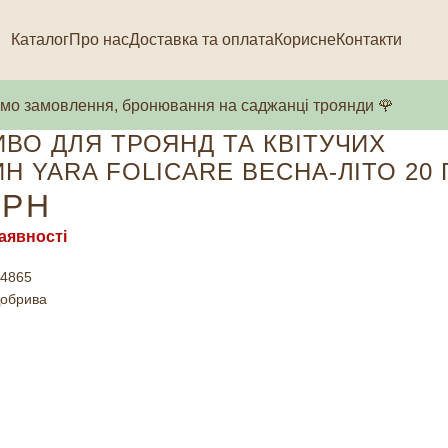
Каталог
Про нас
Доставка та оплата
Корисне
Контакти
о замовлення, бронювання на саджанці троянди 🌹
ВО ДЛЯ ТРОЯНД ТА КВІТУЧИХ
Н YARA FOLICARE ВЕСНА-ЛІТО 20 
РН
аявності
4865
обрива