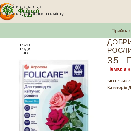
Перейти до навігації
Перейти до основного вмісту
Приймаєм
ДОБРИ
РОЗП
РОСЛИ
РОДА
НО
35
Г
Немає в н
SKU
256064
Категорія
Д