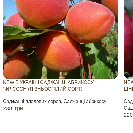
NEW В УКРАЇНІ! САДЖАНЦІ АБРИКОСУ
NEW
“ФРІССОН”(ПІЗНЬОСПІЛИЙ СОРТ)
ШНІ
Саджанці плодових дерев
,
Саджанці абрикосу
Сад
230
грн
Сад
22
ДОДАТИ В КОШИК
ДО