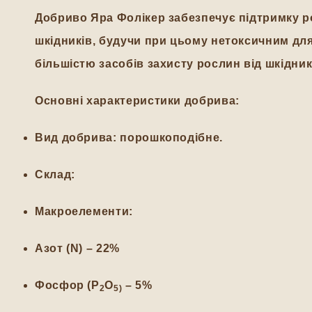
Добриво Яра Фолікер забезпечує підтримку ро
шкідників, будучи при цьому нетоксичним для
більшістю засобів захисту рослин від шкідник
Основні характеристики добрива:
Вид добрива
: порошкоподібне.
Склад
:
Макроелементи:
Азот (N)
– 22%
Фосфор (P
O
– 5%
2
5)