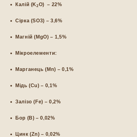
Калій (K
O)
– 22%
2
Сірка (SO3)
– 3,6%
Магній (MgO)
– 1,5%
Мікроелементи:
Марганець (Mn)
– 0,1%
Мідь (Cu)
– 0,1%
Залізо (Fe)
– 0,2%
Бор (B)
– 0,02%
Цинк (Zn)
– 0,02%