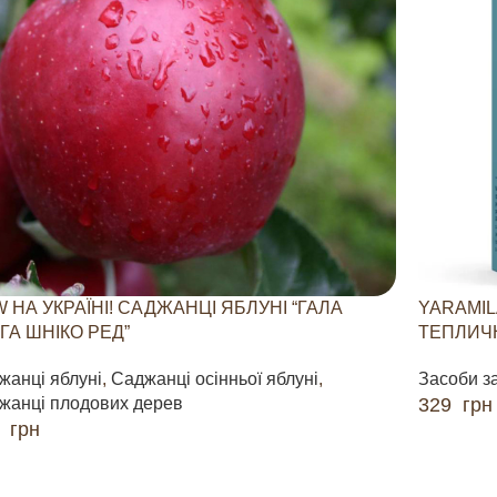
 НА УКРАЇНІ! САДЖАНЦІ ЯБЛУНІ “ГАЛА
YARAMIL
ГА ШНІКО РЕД”
ТЕПЛИЧН
жанці яблуні
,
Саджанці осінньої яблуні
,
Засоби з
жанці плодових дерев
329
грн
0
грн
ДОДАТИ 
ДАТИ В КОШИК