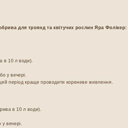
добрива
для троянд та квітучих рослин
Яра Фолікер:
а в 10 л води).
бо у вечері.
У цей період краще проводити кореневе живлення.
брива в 10 л води).
 у вечері.