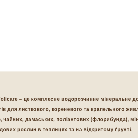
olicare
– це комплесне водорозчинне мінеральне до
ів для листкового, кореневого та крапельного жив
, чайних, дамаських, поліантових (флорибунда), мін
дових рослин в теплицях та на відкритому ґрунті.