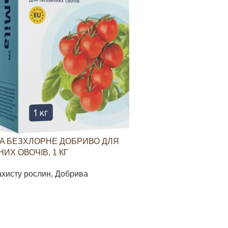
A БЕЗХЛОРНЕ ДОБРИВО ДЛЯ
YARAVITA КО
ИХ ОВОЧІВ, 1 КГ
СТИМУЛЮВАН
ОВОЧЕВИХ КУЛ
ахисту рослин
,
Добрива
Засоби захист
85
грн
В КОШИК
ДОДАТИ В КО