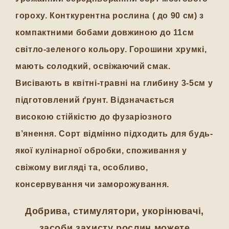
гороху. Конткурентна рослина ( до 90 см) з
компактними бобами довжиною до 11см
світло-зеленого кольору. Горошини хрумкі,
мають солодкий, освіжаючий смак.
Висівають в квітні-травні на глибину 3-5см у
підготовлений ґрунт. Відзначається
високою стійкістю до фузаріозного
в’янення. Сорт відмінно підходить для будь-
якої кулінарної обробки, споживання у
свіжому вигляді та, особливо,
консервування чи заморожування.
Добрива, стимулятори, укорінювачі,
засоби захисту рослин можете