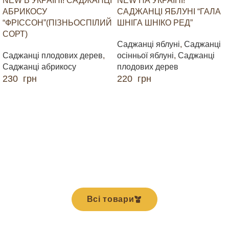
NEW В УКРАЇНІ! САДЖАНЦІ
NEW НА УКРАЇНІ!
АБРИКОСУ
САДЖАНЦІ ЯБЛУНІ “ГАЛА
“ФРІССОН”(ПІЗНЬОСПІЛИЙ
ШНІГА ШНІКО РЕД”
СОРТ)
Саджанці яблуні
,
Саджанці
Саджанці плодових дерев
,
осінньої яблуні
,
Саджанці
Саджанці абрикосу
плодових дерев
230
грн
220
грн
ДОДАТИ В КОШИК
ДОДАТИ В КОШИК
Всі товари