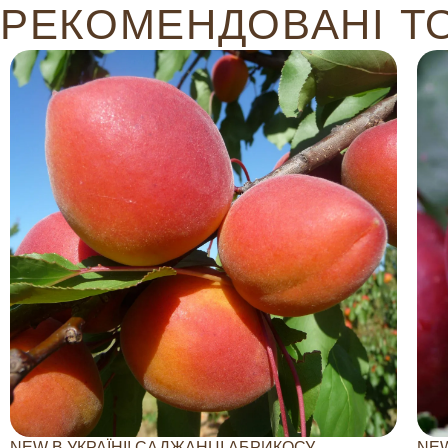
РЕКОМЕНДОВАНІ Т
NEW В УКРАЇНІ! САДЖАНЦІ АБРИКОСУ
NEW