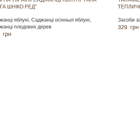
ГА ШНІКО РЕД”
ТЕПЛИЧН
жанці яблуні
,
Саджанці осінньої яблуні
,
Засоби з
жанці плодових дерев
329
грн
0
грн
ДОДАТИ 
ДАТИ В КОШИК