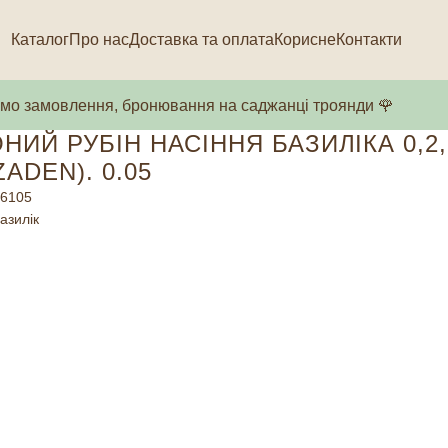
Каталог
Про нас
Доставка та оплата
Корисне
Контакти
о замовлення, бронювання на саджанці троянди 🌹
НИЙ РУБІН НАСІННЯ БАЗИЛІКА 0,2,
ZADEN). 0.05
6105
азилік