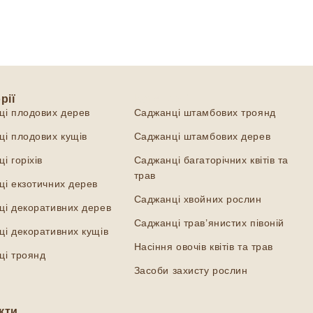
рії
Категорії
ці плодових дерев
Саджанці штамбових троянд
і плодових кущів
Саджанці штамбових дерев
і горіхів
Саджанці багаторічних квітів та
трав
і екзотичних дерев
Саджанці хвойних рослин
ці декоративних дерев
Саджанці трав’янистих півоній
і декоративних кущів
Насіння овочів квітів та трав
ці троянд
Засоби захисту рослин
кти