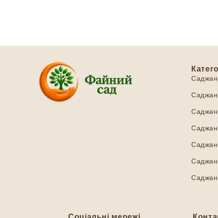
Катего
Саджан
Саджанц
Саджанц
Саджанц
Саджан
Саджанц
Саджан
Соціальні мережі
Конта