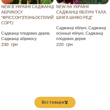
NEW В УКРАЇНІ! САДЖАНЦІ
NEW НА УКРАЇНІ!
АБРИКОСУ
САДЖАНЦІ ЯБЛУНІ “ГАЛА
“ФРІССОН”(ПІЗНЬОСПІЛИЙ
ШНІГА ШНІКО РЕД”
СОРТ)
Саджанці яблуні
,
Саджанці
Саджанці плодових дерев
,
осінньої яблуні
,
Саджанці
Саджанці абрикосу
плодових дерев
230
грн
220
грн
ДОДАТИ В КОШИК
ДОДАТИ В КОШИК
Всі товари