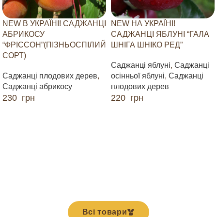
NEW В УКРАЇНІ! САДЖАНЦІ
NEW НА УКРАЇНІ!
АБРИКОСУ
САДЖАНЦІ ЯБЛУНІ “ГАЛА
“ФРІССОН”(ПІЗНЬОСПІЛИЙ
ШНІГА ШНІКО РЕД”
СОРТ)
Саджанці яблуні
,
Саджанці
Саджанці плодових дерев
,
осінньої яблуні
,
Саджанці
Саджанці абрикосу
плодових дерев
230
грн
220
грн
ДОДАТИ В КОШИК
ДОДАТИ В КОШИК
Всі товари