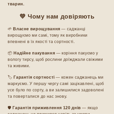
тварин.
💚
Чому нам довіряють
🌱
Власне вирощування
— саджанці
вирощуємо ми самі, тому як виробники
впевнені в їх якості та сортності.
📦
Надійне пакування
— коріння пакуємо у
вологу тирсу, щоб рослини доїжджали свіжими
та живими.
🏷️
Гарантія сортності
— кожен саджанець ми
маркуємо. У першу чергу самі зацікавлені, щоб
усе було по сорту, а ви залишилися задоволені
та поверталися до нас знову.
🛡️
Гарантія приживлення 120 днів
— якщо