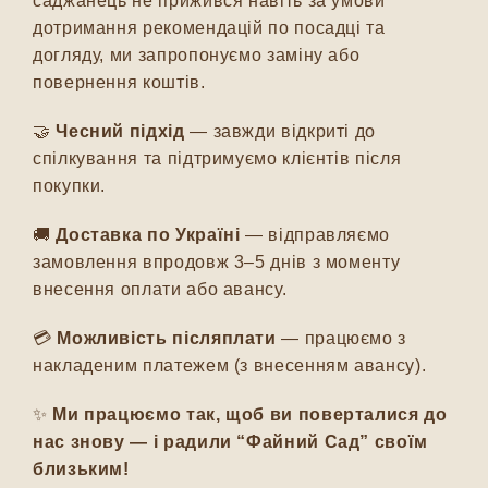
саджанець не прижився навіть за умови
дотримання рекомендацій по посадці та
догляду, ми запропонуємо заміну або
повернення коштів.
🤝
Чесний підхід
— завжди відкриті до
спілкування та підтримуємо клієнтів після
покупки.
🚚
Доставка по Україні
— відправляємо
замовлення впродовж 3–5 днів з моменту
внесення оплати або авансу.
💳
Можливість післяплати
— працюємо з
накладеним платежем (з внесенням авансу).
✨
Ми працюємо так, щоб ви поверталися до
нас знову — і радили “Файний Сад” своїм
близьким!