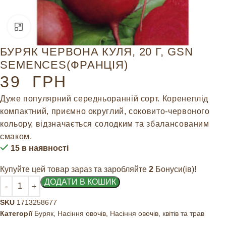
Натисніть, щоб збільшити
БУРЯК ЧЕРВОНА КУЛЯ, 20 Г, GSN
SEMENCES(ФРАНЦІЯ)
39
ГРН
Дуже популярний середньоранній сорт. Коренеплід
компактний, приємно округлий, соковито-червоного
кольору, відзначається солодким та збалансованим
смаком.
15 в наявності
Купуйте цей товар зараз та заробляйте
2
Бонуси(ів)!
ДОДАТИ В КОШИК
SKU
1713258677
Категорії
Буряк
,
Насіння овочів
,
Насіння овочів, квітів та трав