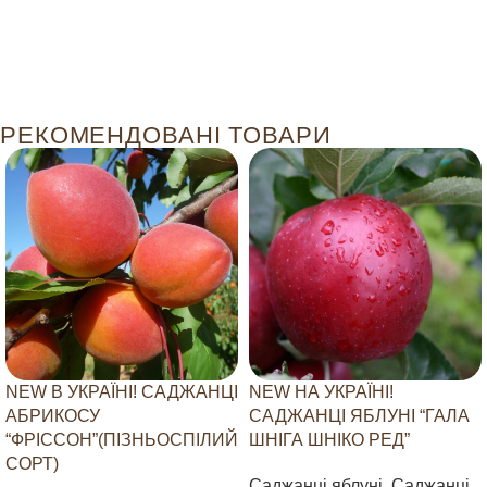
РЕКОМЕНДОВАНІ ТОВАРИ
NEW В УКРАЇНІ! САДЖАНЦІ
NEW НА УКРАЇНІ!
АБРИКОСУ
САДЖАНЦІ ЯБЛУНІ “ГАЛА
“ФРІССОН”(ПІЗНЬОСПІЛИЙ
ШНІГА ШНІКО РЕД”
СОРТ)
Саджанці яблуні
,
Саджанці