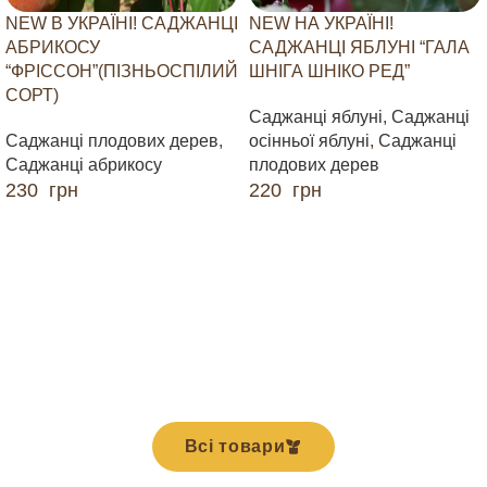
NEW В УКРАЇНІ! САДЖАНЦІ
NEW НА УКРАЇНІ!
АБРИКОСУ
САДЖАНЦІ ЯБЛУНІ “ГАЛА
“ФРІССОН”(ПІЗНЬОСПІЛИЙ
ШНІГА ШНІКО РЕД”
СОРТ)
Саджанці яблуні
,
Саджанці
Саджанці плодових дерев
,
осінньої яблуні
,
Саджанці
Саджанці абрикосу
плодових дерев
230
грн
220
грн
ДОДАТИ В КОШИК
ДОДАТИ В КОШИК
Всі товари