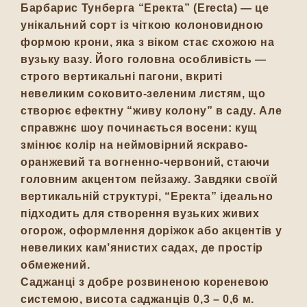
Барбарис Тунберга
“Еректа” (Erecta)
— це
унікальний сорт із чіткою колоновидною
формою крони, яка з віком стає схожою на
вузьку вазу. Його головна особливість —
строго вертикальні пагони, вкриті
невеликим соковито-зеленим листям, що
створює ефектну “живу колону” в саду. Але
справжнє шоу починається восени: кущ
змінює колір на неймовірний яскраво-
оранжевий та вогненно-червоний, стаючи
головним акцентом пейзажу. Завдяки своїй
вертикальній структурі, “Еректа” ідеально
підходить для створення вузьких живих
огорож, оформлення доріжок або акцентів у
невеликих кам’янистих садах, де простір
обмежений.
Саджанці з добре розвиненою кореневою
системою, висота саджанців 0,3 – 0,6 м.