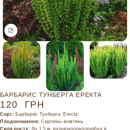
Натисніть, щоб збільшити
БАРБАРИС ТУНБЕРГА ЕРЕКТА
120
ГРН
Сорт:
Барбарис Тунберга ‘Erecta’
Плодоношення:
Серпень–жовтень
Сила росту:
До 1,5 м, вузькоколоноподібна в