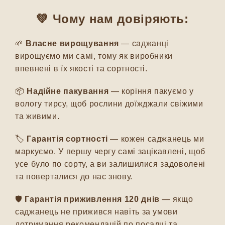
💚 Чому нам довіряють:
🌱
Власне вирощування
— саджанці
вирощуємо ми самі, тому як виробники
впевнені в їх якості та сортності.
📦
Надійне пакування
— коріння пакуємо у
вологу тирсу, щоб рослини доїжджали свіжими
та живими.
🏷️
Гарантія сортності
— кожен саджанець ми
маркуємо. У першу чергу самі зацікавлені, щоб
усе було по сорту, а ви залишилися задоволені
та поверталися до нас знову.
🛡️
Гарантія приживлення 120 днів
— якщо
саджанець не прижився навіть за умови
дотримання рекомендацій по посадці та