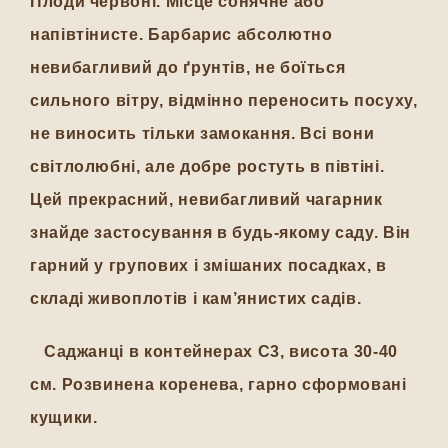
Плоди червоні. Місце сонячне або
напівтінисте. Барбарис абсолютно
невибагливий до ґрунтів, не боїться
сильного вітру, відмінно переносить посуху,
не виносить тільки замокання. Всі вони
світлолюбні, але добре ростуть в півтіні.
Цей прекрасний, невибагливий чагарник
знайде застосування в будь-якому саду. Він
гарний у групових і змішаних посадках, в
складі живоплотів і кам’янистих садів.
Саджанці в контейнерах С3, висота 30-40
см. Розвинена коренева, гарно сформовані
кущики.