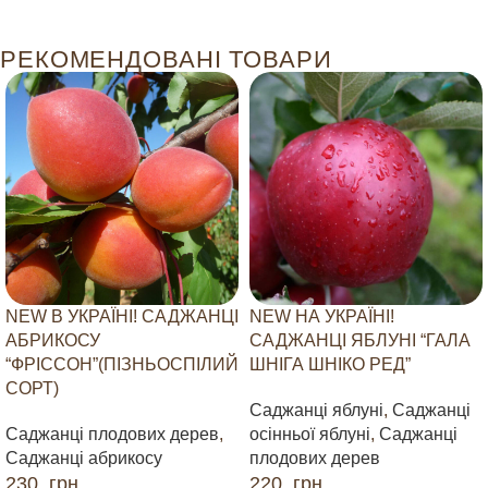
РЕКОМЕНДОВАНІ ТОВАРИ
NEW В УКРАЇНІ! САДЖАНЦІ
NEW НА УКРАЇНІ!
АБРИКОСУ
САДЖАНЦІ ЯБЛУНІ “ГАЛА
“ФРІССОН”(ПІЗНЬОСПІЛИЙ
ШНІГА ШНІКО РЕД”
СОРТ)
Саджанці яблуні
,
Саджанці
Саджанці плодових дерев
,
осінньої яблуні
,
Саджанці
Саджанці абрикосу
плодових дерев
230
грн
220
грн