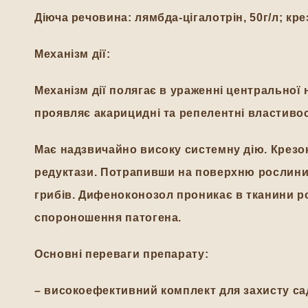
Діюча речовина: лямбда-цігалотрін, 50г/л; кр
Механізм дії:
Механізм дії полягає в ураженні центральної
проявляє акарицидні та репелентні властивос
Має надзвичайно високу системну дію. Крезок
редуктази. Потрапивши на поверхню рослини,
грибів. Дифеноконозол проникає в тканини ро
спороношення патогена.
Основні переваги препарату:
– високоефективний комплект для захисту сад