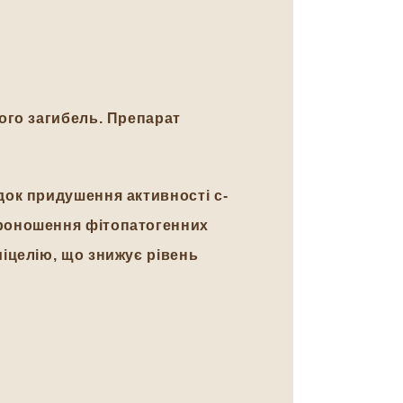
ого загибель. Препарат
док придушення активності с-
ороношення фітопатогенних
іцелію, що знижує рівень