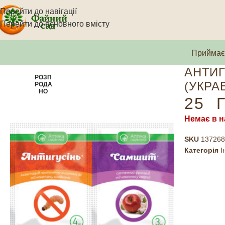
Перейти до навігації
Перейти до основного вмісту
Приймаєм
АНТИГ
РОЗП
(УКРАВ
РОДА
НО
25
Г
Немає в н
SKU
137268
Категорія
І