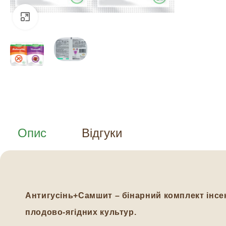
Натисніть, щоб збільшити
Опис
Відгуки
Антигусінь+Самшит – бінарний комплект інсек
плодово-ягідних культур.