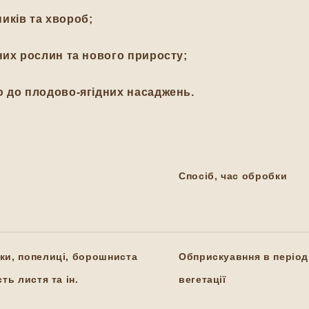
иків та хвороб;
них рослин та нового приросту;
ю до плодово-ягідних насаджень.
Спосіб, час обробки
ки, попелиці, борошниста
Обприскуавння в період
ть листя та ін.
вегетації