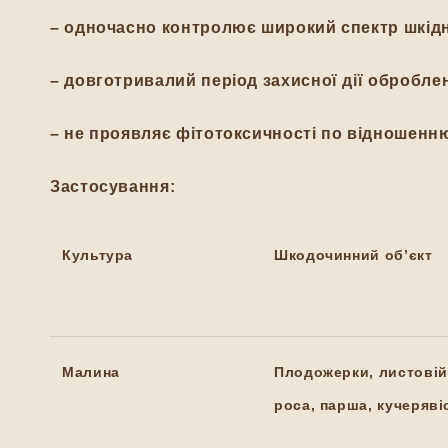
– одночасно контролює широкий спектр шкідн
– довготривалий період захисної дії обробле
– не проявляє фітотоксичності по відношенн
Застосування:
Культура
Шкодочинний об’єкт
Малина
Плодожерки, листовій
роса, парша, кучерявіс