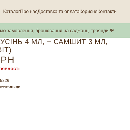
Каталог
Про нас
Доставка та оплата
Корисне
Контакти
о замовлення, бронювання на саджанці троянди 🌹
УСІНЬ 4 МЛ, + САМШИТ 3 МЛ,
ІТ)
РН
аявності
5226
нсектициди