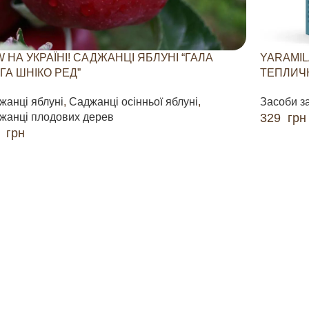
 НА УКРАЇНІ! САДЖАНЦІ ЯБЛУНІ “ГАЛА
YARAMIL
ГА ШНІКО РЕД”
ТЕПЛИЧН
жанці яблуні
,
Саджанці осінньої яблуні
,
Засоби з
жанці плодових дерев
329
грн
0
грн
ДОДАТИ 
ДАТИ В КОШИК