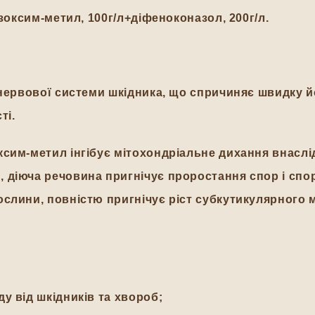
езоксим-метил, 100г/л+діфеноконазол, 200г/л.
 нервової системи шкідника, що спричиняє швидку й
ті.
сим-метил інгібує мітохондріальне дихання внаслі
 діюча речовина пригнічує проростання спор і сп
слини, повністю пригнічує ріст субкутикулярного м
у від шкідників та хвороб;