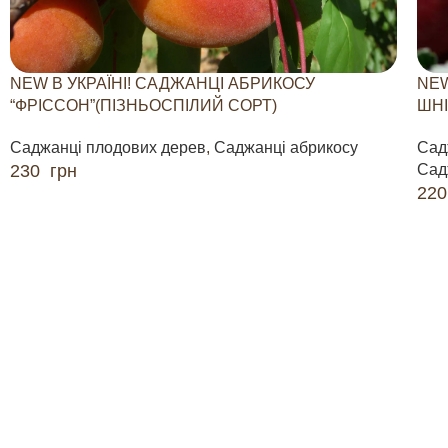
NEW В УКРАЇНІ! САДЖАНЦІ АБРИКОСУ
NEW
“ФРІССОН”(ПІЗНЬОСПІЛИЙ СОРТ)
ШНІ
Саджанці плодових дерев
,
Саджанці абрикосу
Сад
230
грн
Сад
22
ДОДАТИ В КОШИК
ДО