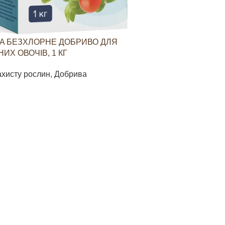
A БЕЗХЛОРНЕ ДОБРИВО ДЛЯ
YARAVITA КО
ИХ ОВОЧІВ, 1 КГ
СТИМУЛЮВАН
ОВОЧЕВИХ КУЛ
ахисту рослин
,
Добрива
Засоби захист
85
грн
В КОШИК
ДОДАТИ В КО