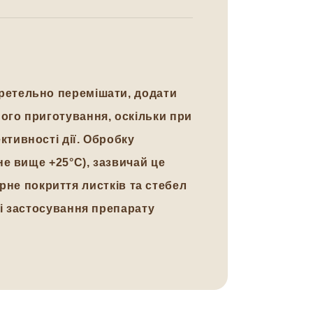
ретельно перемішати, додати
ого приготування, оскільки при
тивності дії. Обробку
е вище +25°С), зазвичай це
ірне покриття листків та стебел
зі застосування препарату