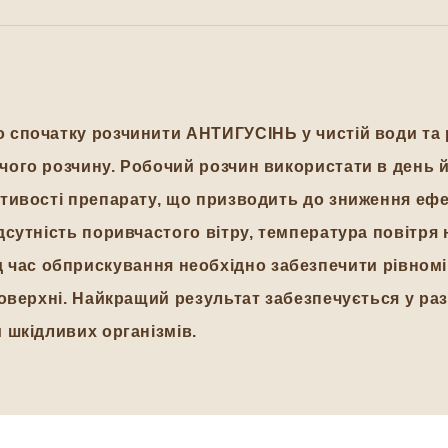
 спочатку розчинити АНТИГУСІНЬ у чистій води та 
ого розчину. Робочий розчин використати в день й
тивості препарату, що призводить до зниження ефек
сутність поривчастого вітру, температура повітря н
 Під час обприскування необхідно забезпечити рівном
оверхні. Найкращий результат забезпечується у ра
 шкідливих організмів.