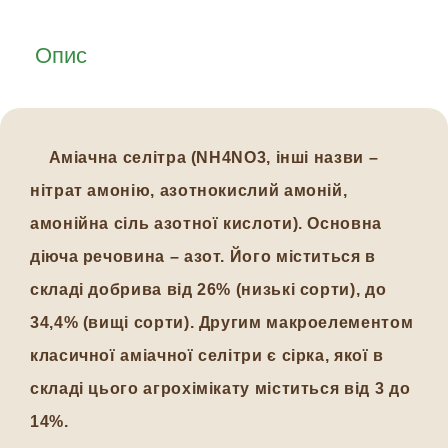
Опис
Аміачна селітра
(NH4NO3, інші назви –
нітрат амонію, азотнокислий амоній,
амонійна сіль азотної кислоти). Основна
діюча речовина – азот. Його міститься в
складі добрива від 26% (низькі сорти), до
34,4% (вищі сорти). Другим макроелементом
класичної аміачної селітри є сірка, якої в
складі цього агрохімікату міститься від 3 до
14%.