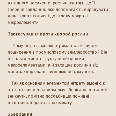
активного насичення рослин азотом. Це її
головне завдання, яке допомагають вирішувати
додатково включені до складу макро- і
мікроелементи.
Застосування проти хвороб рослин
Чому нітрат амонію отримав таке широке
поширення в промисловому землеробство? Він
не тільки живить грунту необхідними
макроелементами, а й захищає рослини від
маси захворювань, зміцнюючи їх імунітет.
Так як основним елементом нітрату амонію є
азот, то при неправильному зберіганні він може
зникнути, помітно послабивши поживні
властивості цього агрохімікату.
Зберігання