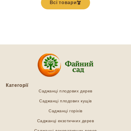
Всі товари
Категорії
Саджанці плодових дерев
Саджанці плодових кущів
Саджанці горіхів
Саджанці екзотичних дерев
Саджанці декоративних дерев