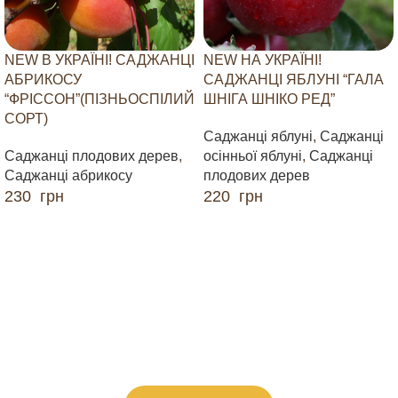
NEW В УКРАЇНІ! САДЖАНЦІ
NEW НА УКРАЇНІ!
АБРИКОСУ
САДЖАНЦІ ЯБЛУНІ “ГАЛА
“ФРІССОН”(ПІЗНЬОСПІЛИЙ
ШНІГА ШНІКО РЕД”
СОРТ)
Саджанці яблуні
,
Саджанці
Саджанці плодових дерев
,
осінньої яблуні
,
Саджанці
Саджанці абрикосу
плодових дерев
230
грн
220
грн
ДОДАТИ В КОШИК
ДОДАТИ В КОШИК