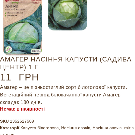
АМАГЕР НАСІННЯ КАПУСТИ (САДИБА
ЦЕНТР) 1 Г
11
ГРН
Амагер – це пізньостиглий сорт білоголової капусти.
Вегетаційний період білокачанної капусти Амагер
складає 180 днів.
Немає в наявності
SKU
1352627509
Категорії
Капуста білоголова
,
Насіння овочів
,
Насіння овочів, квітів
та трав