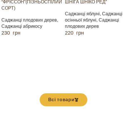
“ФРІССОН”(ПІЗНЬОСПІЛИЙ
ШНІГА ШНІКО РЕД”
СОРТ)
Саджанці яблуні
,
Саджанці
Саджанці плодових дерев
,
осінньої яблуні
,
Саджанці
Саджанці абрикосу
плодових дерев
230
грн
220
грн
ДОДАТИ В КОШИК
ДОДАТИ В КОШИК
Всі товари