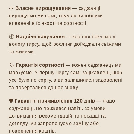
🌱
Власне вирощування
— саджанці
вирощуємо ми самі, тому як виробники
впевнені в їх якості та сортності.
📦
Надійне пакування
— коріння пакуємо у
вологу тирсу, щоб рослини доїжджали свіжими
та живими.
🏷️
Гарантія сортності
— кожен саджанець ми
маркуємо. У першу чергу самі зацікавлені, щоб
усе було по сорту, а ви залишилися задоволені
та поверталися до нас знову.
🛡️
Гарантія приживлення 120 днів
— якщо
саджанець не прижився навіть за умови
дотримання рекомендацій по посадці та
догляду, ми запропонуємо заміну або
повернення коштів.