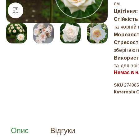
см
Натисніть, щоб збільшити
Цвітіння:
Стійкість
та чорній
Морозост
Стресості
зберігают
Використ
та для зрі
Немає в н
SKU
274085
Категорія
С
Опис
Відгуки