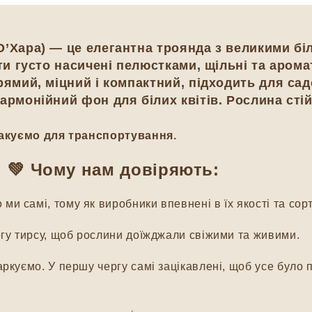
О’Хара) — це елегантна троянда з великими бі
іти густо насичені пелюстками, щільні та аром
рямий, міцний і компактний, підходить для сад
армонійний фон для білих квітів. Рослина сті
акуємо для транспортування.
💚 Чому нам довіряють:
и самі, тому як виробники впевнені в їх якості та сорт
гу тирсу, щоб рослини доїжджали свіжими та живими.
куємо. У першу чергу самі зацікавлені, щоб усе було п