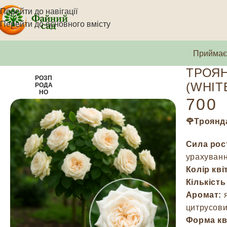
Перейти до навігації
Перейти до основного вмісту
Приймаєм
ТРОЯН
РОЗП
(WHIT
РОДА
НО
700
🌹Троянд
Сила рос
урахуванн
Колір кві
Кількіст
Аромат:
я
цитрусови
Форма кв