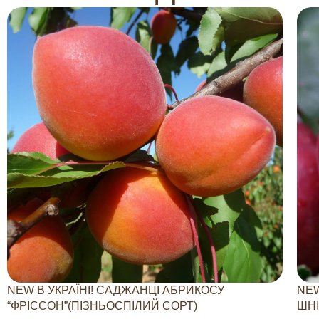
NEW В УКРАЇНІ! САДЖАНЦІ АБРИКОСУ
NEW
“ФРІССОН”(ПІЗНЬОСПІЛИЙ СОРТ)
ШНІ