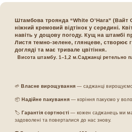
Штамбова троянда “White O’Hara” (Вайт 
ніжний кремовий відтінок у середині. Кв
навіть у дощову погоду. Кущ на штамбі п
Листя темно-зелене, глянцеве, створює г
догляді та має тривале цвітіння.
Висота штамбу.
1–1,2 м.
Саджанці ретельно п
🌱
Власне вирощування
— саджанці вирощуємо м
📦
Надійне пакування
— коріння пакуємо у воло
🏷️
Гарантія сортності
— кожен саджанець ми мар
задоволені та поверталися до нас знову.