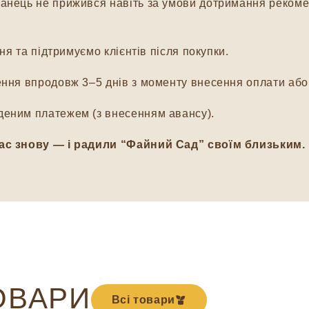
нець не прижився навіть за умови дотримання рекомен
я та підтримуємо клієнтів після покупки.
ня впродовж 3–5 днів з моменту внесення оплати або 
еним платежем (з внесенням авансу).
ас знову — і радили “Файний Сад” своїм близьким.
ОВАРИ
Всі товари