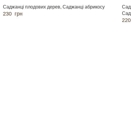
Саджанці плодових дерев
,
Саджанці абрикосу
Сад
230
грн
Сад
22
ДОДАТИ В КОШИК
ДО