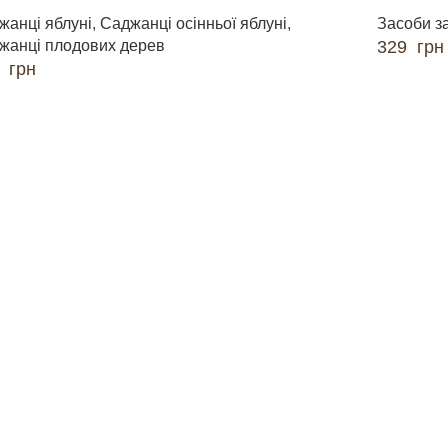
жанці яблуні
,
Саджанці осінньої яблуні
,
Засоби з
жанці плодових дерев
329
грн
0
грн
ДОДАТИ 
ДАТИ В КОШИК