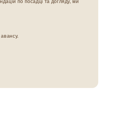
дацій по посадці та догляду, ми
авансу.