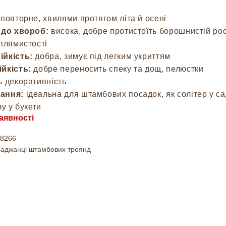
повторне, хвилями протягом літа й осені
 до хвороб:
висока, добре протистоїть борошнистій рос
 плямистості
ійкість:
добра, зимує під легким укриттям
йкість:
добре переносить спеку та дощ, пелюстки
ь декоративність
ання:
ідеальна для штамбових посадок, як солітер у са
зу у букети
аявності
8266
аджанці штамбових троянд