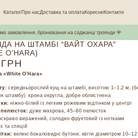
Каталог
Про нас
Доставка та оплата
Корисне
Контакти
о замовлення, бронювання на саджанці троянди 🌹
ДА НА ШТАМБІ “ВАЙТ ОХАРА”
E O’HARA)
ГРН
а «White O’Hara»
ту:
середньорослий кущ на штамбі, висотою 1–1,2 м, (б
я штамбу) крона округла, добре облистнена
тки:
ніжно-білий із легким рожевим відтінком у центрі
ь пелюсток:
дуже махрова, 45–60 пелюсток
скраво виражений, солодко-фруктовий із нотками
х та спецій
ітки:
великі бокаловидні бутони, квіти діаметром 10–12