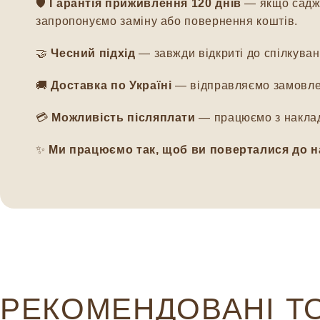
🛡️
Гарантія приживлення 120 днів
— якщо саджа
запропонуємо заміну або повернення коштів.
🤝
Чесний підхід
— завжди відкриті до спілкуванн
🚚
Доставка по Україні
— відправляємо замовлен
💳
Можливість післяплати
— працюємо з наклад
✨
Ми працюємо так, щоб ви поверталися до н
РЕКОМЕНДОВАНІ Т