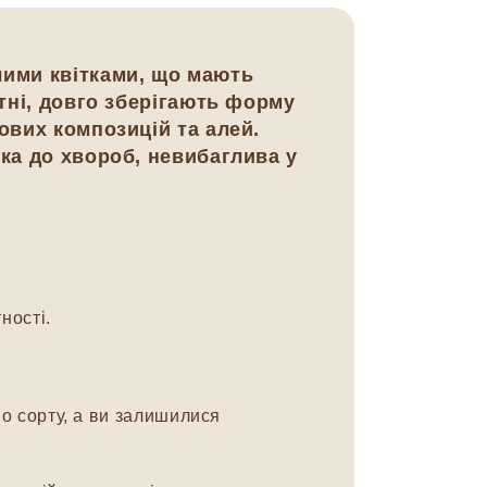
лими квітками, що мають
атні, довго зберігають форму
ових композицій та алей.
йка до хвороб, невибаглива у
ності.
о сорту, а ви залишилися