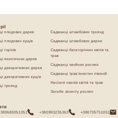
рії
Категорії
ці плодових дерев
Саджанці штамбових троянд
і плодових кущів
Саджанці штамбових дерев
і горіхів
Саджанці багаторічних квітів та
трав
і екзотичних дерев
Саджанці хвойних рослин
ці декоративних дерев
Саджанці трав’янистих півоній
і декоративних кущів
Насіння овочів квітів та трав
ці троянд
Засоби захисту рослин
кти
+380683051051
+380993235363
+380735751051