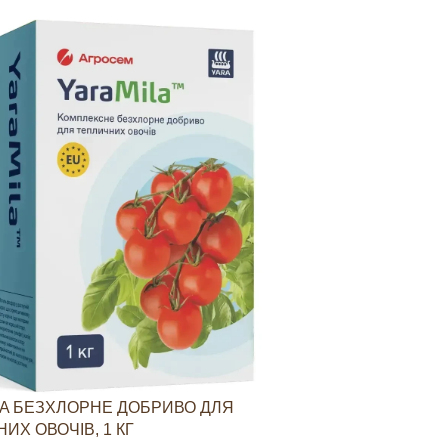
A БЕЗХЛОРНЕ ДОБРИВО ДЛЯ
YARAVITA КО
ИХ ОВОЧІВ, 1 КГ
СТИМУЛЮВАН