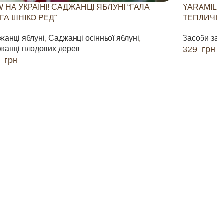
 НА УКРАЇНІ! САДЖАНЦІ ЯБЛУНІ “ГАЛА
YARAMIL
ГА ШНІКО РЕД”
ТЕПЛИЧН
жанці яблуні
,
Саджанці осінньої яблуні
,
Засоби з
жанці плодових дерев
329
грн
0
грн
ДОДАТИ 
ДАТИ В КОШИК