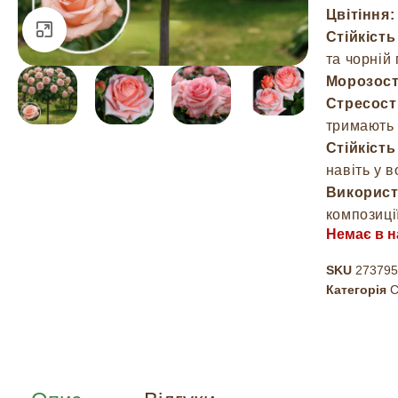
Цвітіння:
Натисніть, щоб збільшити
Стійкість
та чорній
Морозост
Стресості
тримають
Стійкість
навіть у 
Використ
композиції
Немає в н
SKU
273795
Категорія
С