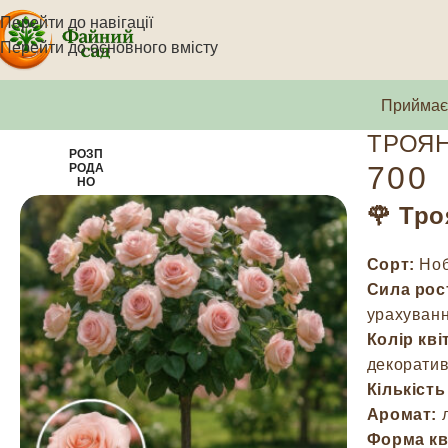
Перейти до навігації
Перейти до основного вмісту
Приймаєм
ТРОЯН
РОЗП
700
РОДА
НО
🌹 Тр
Сорт:
Ноб
Сила рос
урахуван
Колір кві
декоратив
Кількіст
Аромат:
л
Форма кв