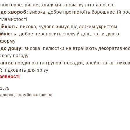
повторне, рясне, хвилями з початку літа до осені
 до хвороб:
висока, добре протистоїть борошнистій рос
 плямистості
ійкість:
висока, чудово зимує під легким укриттям
йкість:
добре переносить спеку й дощ, квіти довго
 форму
 до дощу:
висока, пелюстки не втрачають декоративнос
вологу погоду
ання:
поодинокі та групові посадки, алейні та квітников
; підходить для зрізу
аявності
2575
аджанці штамбових троянд