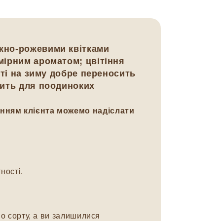
іжно-рожевими квітками
омірним ароматом; цвітіння
тті на зиму добре переносить
одить для поодиноких
анням клієнта можемо надіслати
ності.
о сорту, а ви залишилися