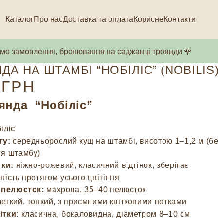
Каталог
Про нас
Доставка та оплата
Корисне
Контакти
о замовлення, бронювання на саджанці троянди 🌹
ДА НА ШТАМБІ “НОБІЛІС” (NOBILIS
ГРН
оянда “Нобіліс”
іліс
ту:
середньорослий кущ на штамбі, висотою 1–1,2 м (бе
ня штамбу)
тки:
ніжно-рожевий, класичний відтінок, зберігає
ність протягом усього цвітіння
ь пелюсток:
махрова, 35–40 пелюсток
егкий, тонкий, з приємними квітковими нотками
ітки:
класична, бокаловидна, діаметром 8–10 см