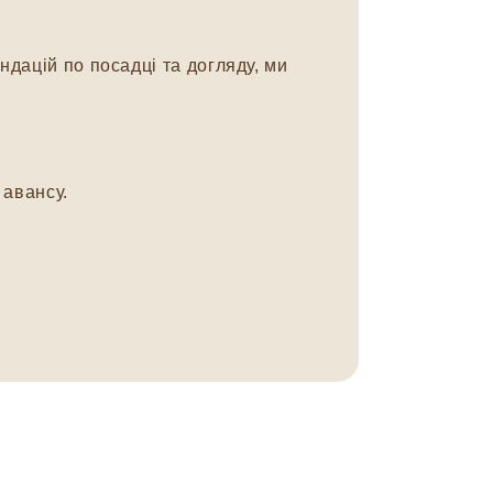
дацій по посадці та догляду, ми
авансу.