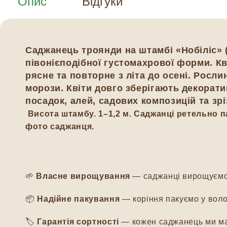
Опис
Відгуки
Саджанець троянди на штамбі «Нобіліс» 
півонієподібної густомахрової форми. Кв
рясне та повторне з літа до осені. Росли
морози. Квіти довго зберігають декорати
посадок, алей, садових композицій та зрі
Висота штамбу.
1–1,2 м. Саджанці ретельно 
фото саджанця.
🌱
Власне вирощування
— саджанці вирощуємо м
📦
Надійне пакування
— коріння пакуємо у воло
🏷️
Гарантія сортності
— кожен саджанець ми мар