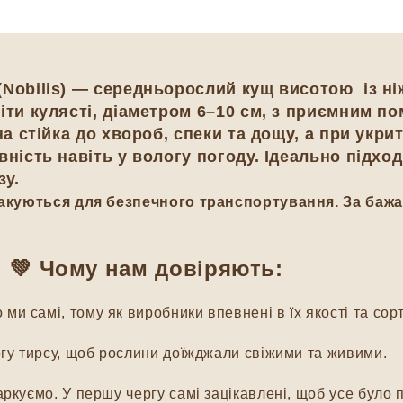
(Nobilis) — середньорослий кущ висотою із н
іти кулясті, діаметром 6–10 см, з приємним п
на стійка до хвороб, спеки та дощу, а при укри
вність навіть у вологу погоду. Ідеально підх
зу.
пакуються для безпечного транспортування. За баж
💚 Чому нам довіряють:
и самі, тому як виробники впевнені в їх якості та сорт
гу тирсу, щоб рослини доїжджали свіжими та живими.
куємо. У першу чергу самі зацікавлені, щоб усе було п