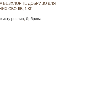
A БЕЗХЛОРНЕ ДОБРИВО ДЛЯ
YARAVITA КО
ИХ ОВОЧІВ, 1 КГ
СТИМУЛЮВАН
ОВОЧЕВИХ КУЛ
ахисту рослин
,
Добрива
Засоби захист
85
грн
В КОШИК
ДОДАТИ В КО