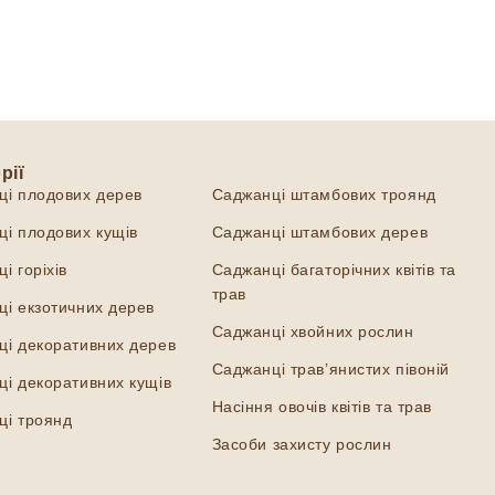
рії
Категорії
ці плодових дерев
Саджанці штамбових троянд
і плодових кущів
Саджанці штамбових дерев
і горіхів
Саджанці багаторічних квітів та
трав
і екзотичних дерев
Саджанці хвойних рослин
ці декоративних дерев
Саджанці трав’янистих півоній
і декоративних кущів
Насіння овочів квітів та трав
ці троянд
Засоби захисту рослин