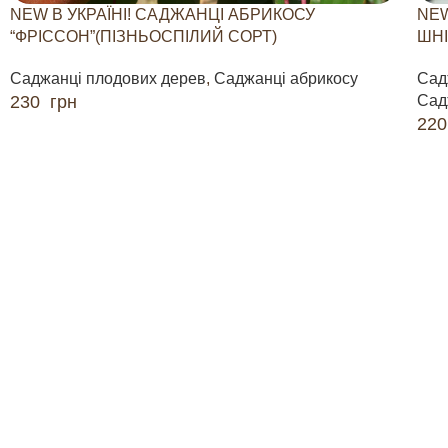
NEW В УКРАЇНІ! САДЖАНЦІ АБРИКОСУ
NEW
“ФРІССОН”(ПІЗНЬОСПІЛИЙ СОРТ)
ШНІ
Саджанці плодових дерев
,
Саджанці абрикосу
Сад
230
грн
Сад
22
ДОДАТИ В КОШИК
ДО