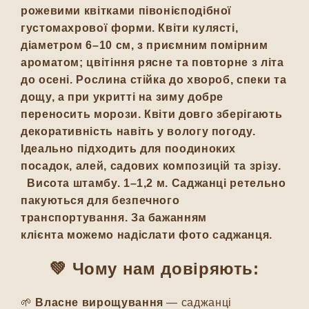
рожевими квітками півонієподібної
густомахрової форми. Квіти кулясті,
діаметром 6–10 см, з приємним помірним
ароматом; цвітіння рясне та повторне з літа
до осені. Рослина стійка до хвороб, спеки та
дощу, а при укритті на зиму добре
переносить морози. Квіти довго зберігають
декоративність навіть у вологу погоду.
Ідеально підходить для поодиноких
посадок, алей, садових композицій та зрізу.
Висота штамбу.
1–1,2 м. Саджанці ретельно
пакуються для безпечного
транспортування. За бажанням
клієнта можемо надіслати фото саджанця.
💚 Чому нам довіряють:
🌱
Власне вирощування
— саджанці