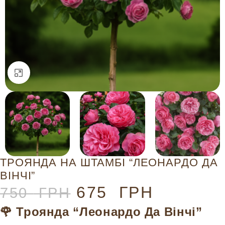
Натисніть, щоб збільшити
ТРОЯНДА НА ШТАМБІ “ЛЕОНАРДО ДА
ВІНЧІ”
675
ГРН
750
ГРН
🌹 Троянда “Леонардо Да Вінчі”