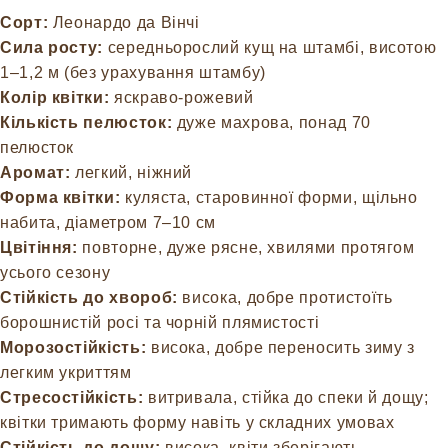
Сорт:
Леонардо да Вінчі
Сила росту:
середньорослий кущ на штамбі, висотою
1–1,2 м (без урахування штамбу)
Колір квітки:
яскраво-рожевий
Кількість пелюсток:
дуже махрова, понад 70
пелюсток
Аромат:
легкий, ніжний
Форма квітки:
куляста, старовинної форми, щільно
набита, діаметром 7–10 см
Цвітіння:
повторне, дуже рясне, хвилями протягом
усього сезону
Стійкість до хвороб:
висока, добре протистоїть
борошнистій росі та чорній плямистості
Морозостійкість:
висока, добре переносить зиму з
легким укриттям
Стресостійкість:
витривала, стійка до спеки й дощу;
квітки тримають форму навіть у складних умовах
Стійкість до дощу:
висока, квіти зберігають