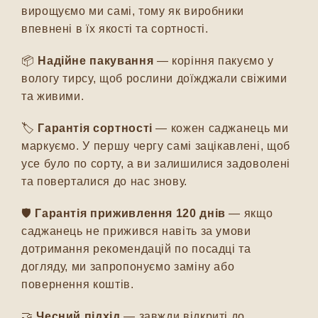
вирощуємо ми самі, тому як виробники
впевнені в їх якості та сортності.
📦
Надійне пакування
— коріння пакуємо у
вологу тирсу, щоб рослини доїжджали свіжими
та живими.
🏷️
Гарантія сортності
— кожен саджанець ми
маркуємо. У першу чергу самі зацікавлені, щоб
усе було по сорту, а ви залишилися задоволені
та поверталися до нас знову.
🛡️
Гарантія приживлення 120 днів
— якщо
саджанець не прижився навіть за умови
дотримання рекомендацій по посадці та
догляду, ми запропонуємо заміну або
повернення коштів.
🤝
Чесний підхід
— завжди відкриті до