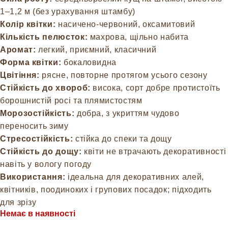
1–1,2 м (без урахування штамбу)
Колір квітки:
насичено-червоний, оксамитовий
Кількість пелюсток:
махрова, щільно набита
Аромат:
легкий, приємний, класичний
Форма квітки:
бокаловидна
Цвітіння:
рясне, повторне протягом усього сезону
Стійкість до хвороб:
висока, сорт добре протистоїть
борошнистій росі та плямистостям
Морозостійкість:
добра, з укриттям чудово
переносить зиму
Стресостійкість:
стійка до спеки та дощу
Стійкість до дощу:
квіти не втрачають декоративності
навіть у вологу погоду
Використання:
ідеальна для декоративних алей,
квітників, поодиноких і групових посадок; підходить
для зрізу
Немає в наявності