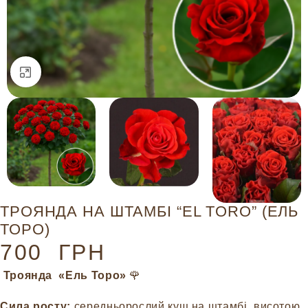
Натисніть, щоб збільшити
ТРОЯНДА НА ШТАМБІ “EL TORO” (ЕЛЬ
ТОРО)
700
ГРН
Троянда «Ель Торо»
🌹
Сила росту:
середньорослий кущ на штамбі, висотою