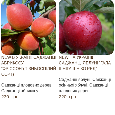
NEW В УКРАЇНІ! САДЖАНЦІ
NEW НА УКРАЇНІ!
АБРИКОСУ
САДЖАНЦІ ЯБЛУНІ “ГАЛА
“ФРІССОН”(ПІЗНЬОСПІЛИЙ
ШНІГА ШНІКО РЕД”
СОРТ)
Саджанці яблуні
,
Саджанці
Саджанці плодових дерев
,
осінньої яблуні
,
Саджанці
Саджанці абрикосу
плодових дерев
230
грн
220
грн
ДОДАТИ В КОШИК
ДОДАТИ В КОШИК