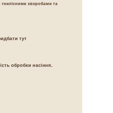
я гнилісними хворобами та
ридбати тут
ість обробки насіння.