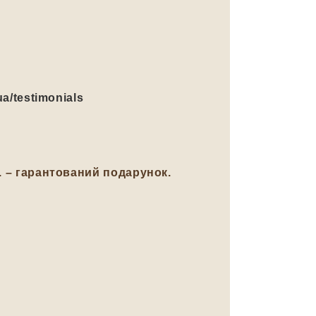
ua/testimonials
н. – гарантований подарунок.