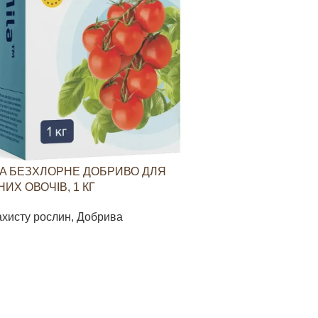
A БЕЗХЛОРНЕ ДОБРИВО ДЛЯ
YARAVITA КО
ИХ ОВОЧІВ, 1 КГ
СТИМУЛЮВАН
ОВОЧЕВИХ КУЛ
ахисту рослин
,
Добрива
Засоби захист
85
грн
В КОШИК
ДОДАТИ В КО