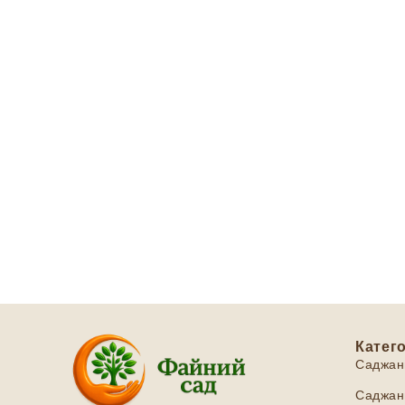
Катего
Саджан
Саджанц