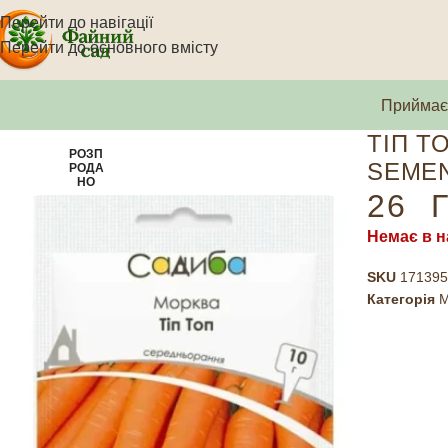
Перейти до навігації
Перейти до основного вмісту
Приймаєм
ТІП Т
РОЗП
SEMEN
РОДА
НО
26
Г
Немає в н
SKU
171395
Категорія
М