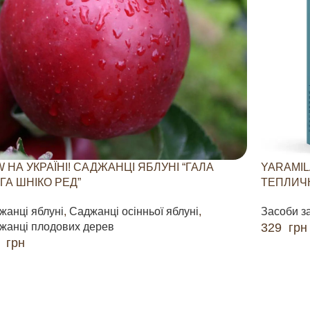
 НА УКРАЇНІ! САДЖАНЦІ ЯБЛУНІ “ГАЛА
YARAMIL
ГА ШНІКО РЕД”
ТЕПЛИЧН
жанці яблуні
,
Саджанці осінньої яблуні
,
Засоби з
жанці плодових дерев
329
грн
0
грн
ДОДАТИ 
ДАТИ В КОШИК