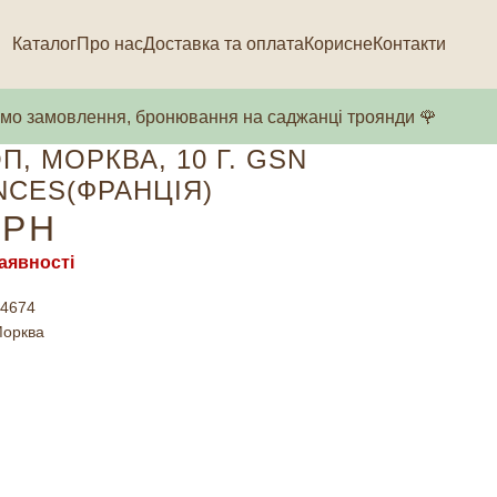
Каталог
Про нас
Доставка та оплата
Корисне
Контакти
о замовлення, бронювання на саджанці троянди 🌹
ОП, МОРКВА, 10 Г. GSN
CES(ФРАНЦІЯ)
РН
аявності
4674
орква