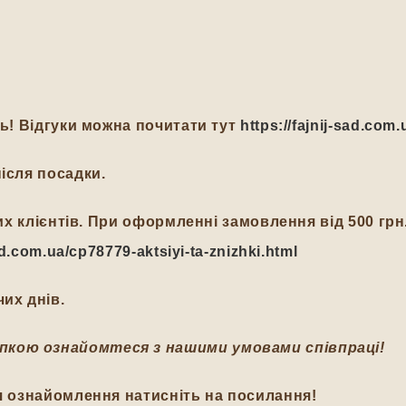
ть! Відгуки можна почитати тут
https://fajnij-sad.com.
ісля посадки.
йних клієнтів. При оформленні замовлення від 500 гр
-sad.com.ua/cp78779-aktsiyi-ta-znizhki.html
их днів.
пкою ознайомтеся з нашими умовами співпраці!
я ознайомлення натисніть на посилання!