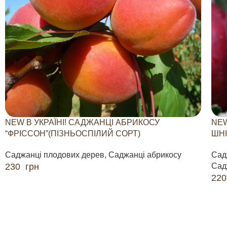
NEW В УКРАЇНІ! САДЖАНЦІ АБРИКОСУ
NEW
“ФРІССОН”(ПІЗНЬОСПІЛИЙ СОРТ)
ШНІ
Саджанці плодових дерев
,
Саджанці абрикосу
Сад
230
грн
Сад
22
ДОДАТИ В КОШИК
ДО