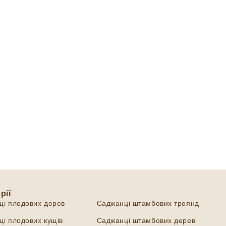
рії
Категорії
ці плодових дерев
Саджанці штамбових троянд
і плодових кущів
Саджанці штамбових дерев