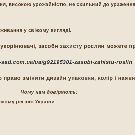
ання, високою урожайністю, не схильний до ураженн
оживання у свіжому вигляді.
укорінювачі, засоби захисту рослин можете п
ij-sad.com.ua/ua/g92195301-zasobi-zahistu-roslin
 право змінити дизайн упаковки, колір і наявн
Чому нам довіряють:
якому регіоні України