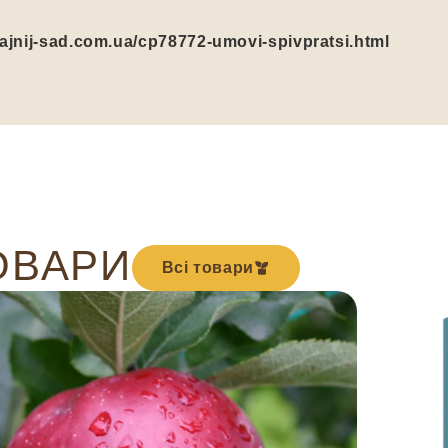
/fajnij-sad.com.ua/cp78772-umovi-spivpratsi.html
ОВАРИ
Всі товари