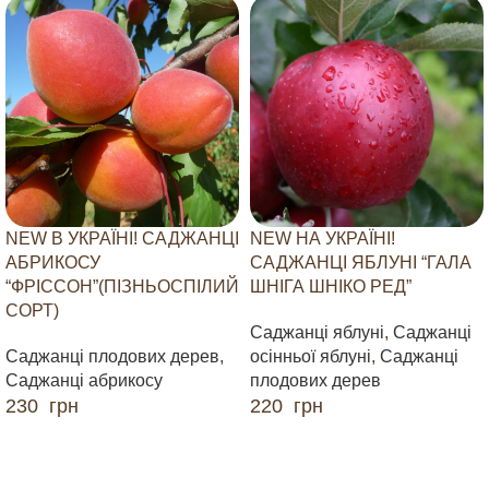
NEW В УКРАЇНІ! САДЖАНЦІ
NEW НА УКРАЇНІ!
АБРИКОСУ
САДЖАНЦІ ЯБЛУНІ “ГАЛА
“ФРІССОН”(ПІЗНЬОСПІЛИЙ
ШНІГА ШНІКО РЕД”
СОРТ)
Саджанці яблуні
,
Саджанці
Саджанці плодових дерев
,
осінньої яблуні
,
Саджанці
Саджанці абрикосу
плодових дерев
230
грн
220
грн
ДОДАТИ В КОШИК
ДОДАТИ В КОШИК