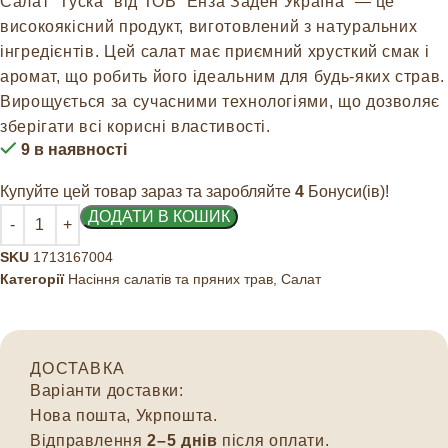
Салат “Туска” від ТОВ “Енза Заден Україна” — це
високоякісний продукт, виготовлений з натуральних
інгредієнтів. Цей салат має приємний хрусткий смак і
аромат, що робить його ідеальним для будь-яких страв.
Вирощується за сучасними технологіями, що дозволяє
зберігати всі корисні властивості.
9 в наявності
Купуйте цей товар зараз та заробляйте
4
Бонуси(ів)!
ДОДАТИ В КОШИК
SKU
1713167004
Категорії
Насіння салатів та пряних трав
,
Салат
ДОСТАВКА
Варіанти доставки:
Нова пошта, Укрпошта.
Відправлення
2–5 днів
після оплати.