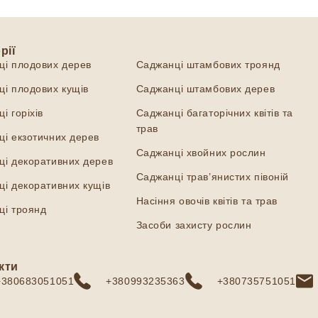
рії
Категорії
ці плодових дерев
Саджанці штамбових троянд
і плодових кущів
Саджанці штамбових дерев
і горіхів
Саджанці багаторічних квітів та
трав
і екзотичних дерев
Саджанці хвойних рослин
ці декоративних дерев
Саджанці трав’янистих півоній
і декоративних кущів
Насіння овочів квітів та трав
ці троянд
Засоби захисту рослин
кти
+380683051051
+380993235363
+380735751051