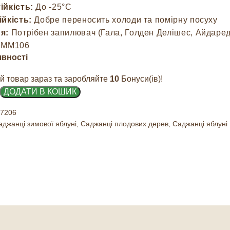
ійкість:
До -25°C
йкість:
Добре переносить холоди та помірну посуху
я:
Потрібен запилювач (Гала, Голден Делішес, Айдаред
ММ106
явності
й товар зараз та заробляйте
10
Бонуси(ів)!
ДОДАТИ В КОШИК
7206
аджанці зимової яблуні
,
Саджанці плодових дерев
,
Саджанці яблуні