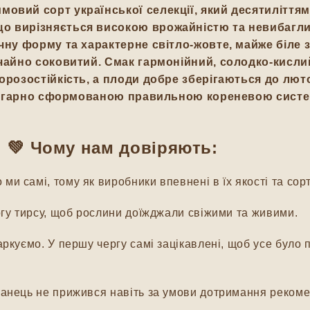
овий сорт української селекції, який десятиліття
що вирізняється високою врожайністю та невибагли
чну форму та характерне світло-жовте, майже біле 
ичайно соковитий. Смак гармонійний, солодко-кисли
орозостійкість, а плоди добре зберігаються до лют
 з гарно сформованою правильною кореневою систе
💚 Чому нам довіряють:
и самі, тому як виробники впевнені в їх якості та сорт
гу тирсу, щоб рослини доїжджали свіжими та живими.
куємо. У першу чергу самі зацікавлені, щоб усе було п
нець не прижився навіть за умови дотримання рекомен