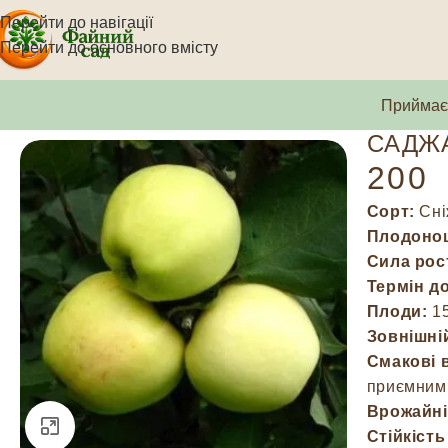
Перейти до навігації
Перейти до основного вмісту
Приймаєм
САДЖА
200
Сорт:
Сні
Плодоно
Сила рос
Термін д
Плоди:
15
Зовнішні
Смакові 
приємним
Врожайні
Натисніть, щоб збільшити
Стійкість