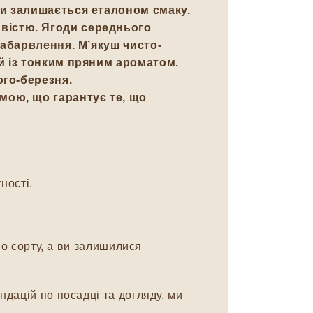
ми залишається еталоном смаку.
вістю. Ягоди середнього
забарвлення. М’якуш чисто-
й із тонким пряним ароматом.
ого-березня.
мою, що гарантує те, що
ності.
о сорту, а ви залишилися
дацій по посадці та догляду, ми