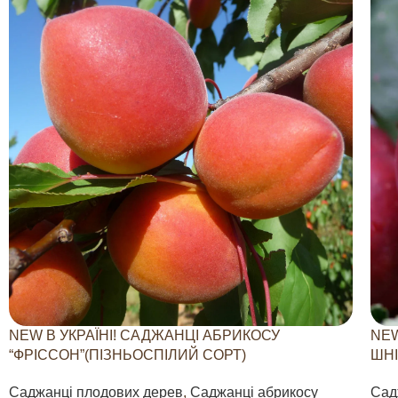
NEW В УКРАЇНІ! САДЖАНЦІ АБРИКОСУ
NEW
“ФРІССОН”(ПІЗНЬОСПІЛИЙ СОРТ)
ШНІ
Саджанці плодових дерев
,
Саджанці абрикосу
Сад