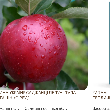
 НА УКРАЇНІ! САДЖАНЦІ ЯБЛУНІ “ГАЛА
YARAMIL
ГА ШНІКО РЕД”
ТЕПЛИЧН
жанці яблуні
,
Саджанці осінньої яблуні
,
Засоби з