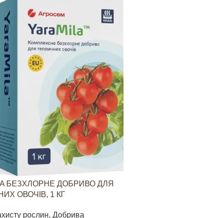
A БЕЗХЛОРНЕ ДОБРИВО ДЛЯ
YARAVITA КО
ИХ ОВОЧІВ, 1 КГ
СТИМУЛЮВАН
ОВОЧЕВИХ КУЛ
ахисту рослин
,
Добрива