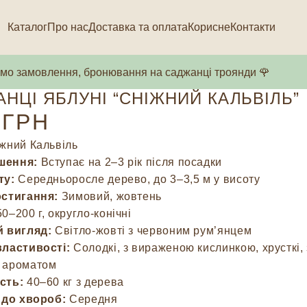
Каталог
Про нас
Доставка та оплата
Корисне
Контакти
о замовлення, бронювання на саджанці троянди 🌹
НЦІ ЯБЛУНІ “СНІЖНИЙ КАЛЬВІЛЬ”
ГРН
жний Кальвіль
шення:
Вступає на 2–3 рік після посадки
ту:
Середньоросле дерево, до 3–3,5 м у висоту
остигання:
Зимовий, жовтень
0–200 г, округло-конічні
й вигляд:
Світло-жовті з червоним рум’янцем
властивості:
Солодкі, з вираженою кислинкою, хрусткі, 
 ароматом
сть:
40–60 кг з дерева
 до хвороб:
Середня