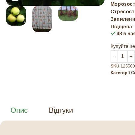
Морозост
Стресості
Запиленн
Підщепа:
48 в на
Купуйте це
SKU
125509
Категорії
С
Опис
Відгуки