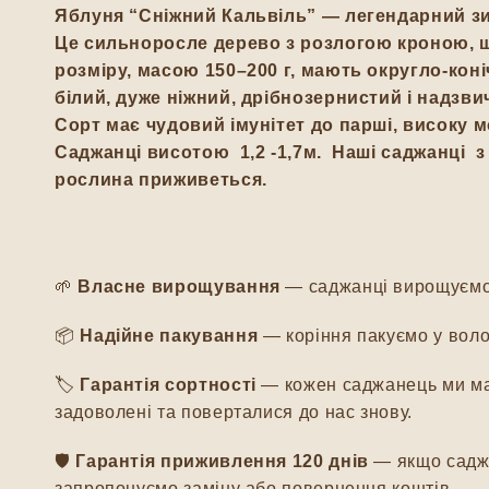
Яблуня
“Сніжний Кальвіль”
— легендарний зим
Це сильноросле дерево з розлогою кроною, 
розміру, масою 150–200
г
, мають округло-коні
білий, дуже ніжний, дрібнозернистий і надзв
Сорт має чудовий імунітет до парші, високу м
Саджанці висотою 1,2 -1,7м. Наші саджанці
рослина приживеться.
🌱
Власне вирощування
— саджанці вирощуємо м
📦
Надійне пакування
— коріння пакуємо у воло
🏷️
Гарантія сортності
— кожен саджанець ми мар
задоволені та поверталися до нас знову.
🛡️
Гарантія приживлення 120 днів
— якщо саджа
запропонуємо заміну або повернення коштів.