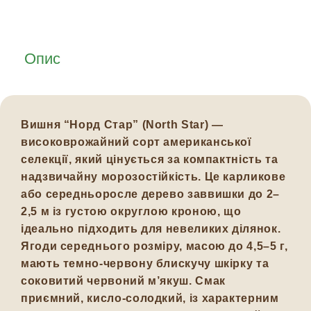
Опис
Вишня
“Норд Стар” (North Star)
—
високоврожайний сорт американської
селекції, який цінується за компактність та
надзвичайну морозостійкість. Це карликове
або середньоросле дерево заввишки до
2–
2,5 м
із густою округлою кроною, що
ідеально підходить для невеликих ділянок.
Ягоди середнього розміру, масою до
4,5–5 г
,
мають темно-червону блискучу шкірку та
соковитий червоний м’якуш. Смак
приємний, кисло-солодкий, із характерним