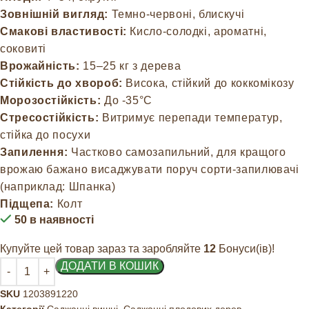
Зовнішній вигляд:
Темно-червоні, блискучі
Смакові властивості:
Кисло-солодкі, ароматні,
соковиті
Врожайність:
15–25 кг з дерева
Стійкість до хвороб:
Висока, стійкий до коккомікозу
Морозостійкість:
До -35°C
Стресостійкість:
Витримує перепади температур,
стійка до посухи
Запилення:
Частково самозапильний, для кращого
врожаю бажано висаджувати поруч сорти-запилювачі
(наприклад: Шпанка)
Підщепа:
Колт
50 в наявності
Купуйте цей товар зараз та заробляйте
12
Бонуси(ів)!
ДОДАТИ В КОШИК
SKU
1203891220
Категорії
Саджанці вишні
,
Саджанці плодових дерев