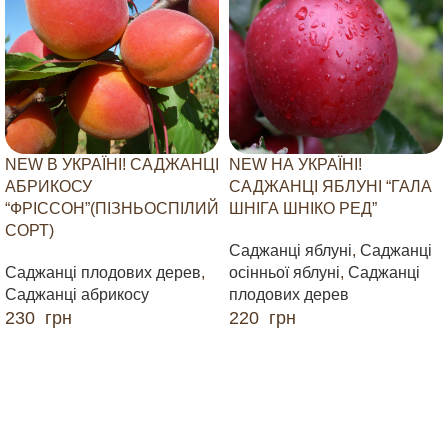
NEW В УКРАЇНІ! САДЖАНЦІ
NEW НА УКРАЇНІ!
АБРИКОСУ
САДЖАНЦІ ЯБЛУНІ “ГАЛА
“ФРІССОН”(ПІЗНЬОСПІЛИЙ
ШНІГА ШНІКО РЕД”
СОРТ)
Саджанці яблуні
,
Саджанці
Саджанці плодових дерев
,
осінньої яблуні
,
Саджанці
Саджанці абрикосу
плодових дерев
230
грн
220
грн
ДОДАТИ В КОШИК
ДОДАТИ В КОШИК