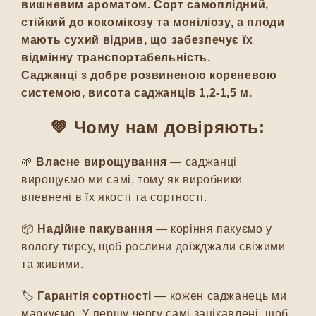
вишневим ароматом. Сорт самоплідний,
стійкий до кокомікозу та моніліозу, а плоди
мають сухий відрив, що забезпечує їх
відмінну транспортабельність.
Саджанці з добре розвиненою кореневою
системою, висота саджанців 1,2-1,5 м.
💚 Чому нам довіряють:
🌱
Власне вирощування
— саджанці
вирощуємо ми самі, тому як виробники
впевнені в їх якості та сортності.
📦
Надійне пакування
— коріння пакуємо у
вологу тирсу, щоб рослини доїжджали свіжими
та живими.
🏷️
Гарантія сортності
— кожен саджанець ми
маркуємо. У першу чергу самі зацікавлені, щоб