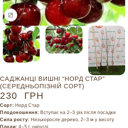
Натисніть, щоб збільшити
САДЖАНЦІ ВИШНІ “НОРД СТАР”
(СЕРЕДНЬОПІЗНІЙ СОРТ)
230
ГРН
Сорт:
Норд Стар
Плодоношення:
Вступає на 2–3 рік після посадки
Сила росту:
Низькоросле дерево, 2–3 м у висоту
Плоди:
4–5 г, округлі