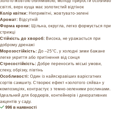
золото-жовтою облямівкою; молоді прирости особливо
світлі, верх куща має золотистий відтінок
Колір квітки:
Непримітні, жовтувато-зелені
Аромат:
Відсутній
Форма крони:
Щільна, округла, легко формується при
стрижці
Стійкість до хвороб:
Висока, не уражається при
доброму дренажі
Морозостійкість:
До –25°C, у холодні зими бажане
легке укриття або притінення від сонця
Стресостійкість:
Добре переносить міські умови,
спеку, обрізку, півтінь
Особливості:
Один із найяскравіших варієгатних
сортів самшиту. Створює ефект «золотого сяйва» у
композиціях, контрастує з темно-зеленими рослинами.
Ідеальний для бордюрів, контейнерів і декоративних
акцентів у саду.
996 в наявності