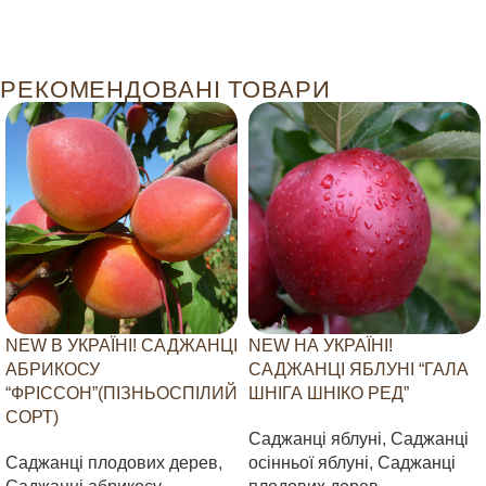
РЕКОМЕНДОВАНІ ТОВАРИ
NEW В УКРАЇНІ! САДЖАНЦІ
NEW НА УКРАЇНІ!
АБРИКОСУ
САДЖАНЦІ ЯБЛУНІ “ГАЛА
“ФРІССОН”(ПІЗНЬОСПІЛИЙ
ШНІГА ШНІКО РЕД”
СОРТ)
Саджанці яблуні
,
Саджанці
Саджанці плодових дерев
,
осінньої яблуні
,
Саджанці