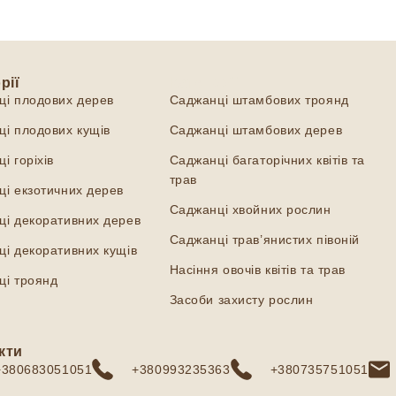
рії
Категорії
ці плодових дерев
Саджанці штамбових троянд
і плодових кущів
Саджанці штамбових дерев
і горіхів
Саджанці багаторічних квітів та
трав
і екзотичних дерев
Саджанці хвойних рослин
ці декоративних дерев
Саджанці трав’янистих півоній
і декоративних кущів
Насіння овочів квітів та трав
ці троянд
Засоби захисту рослин
кти
+380683051051
+380993235363
+380735751051