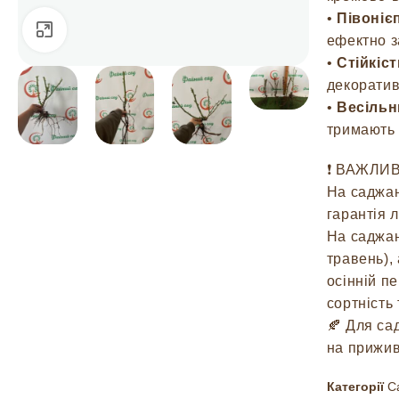
•
Півоніє
Натисніть, щоб збільшити
ефектно з
•
Стійкіс
декоратив
•
Весільн
тримають 
❗️ ВАЖЛИ
На саджан
гарантія 
На саджан
травень),
осінній п
сортність
🍂 Для са
на прижив
Категорії
С