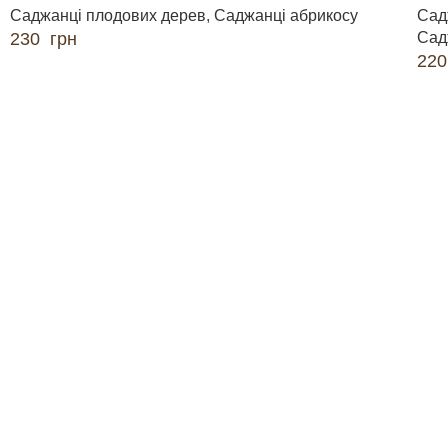
Саджанці плодових дерев
,
Саджанці абрикосу
Сад
230
грн
Сад
22
ДОДАТИ В КОШИК
ДО