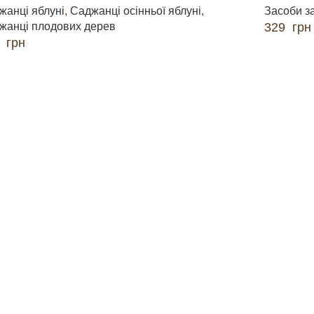
жанці яблуні
,
Саджанці осінньої яблуні
,
Засоби з
жанці плодових дерев
329
грн
0
грн
ДОДАТИ 
ДАТИ В КОШИК