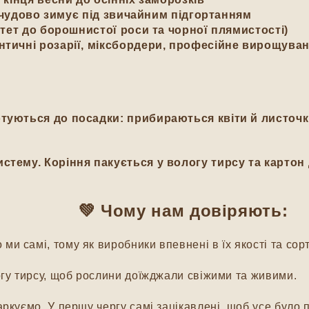
і чудово зимує під звичайним підгортанням
ітет до борошнистої роси та чорної плямистості)
нтичні розарії, міксбордери, професійне вирощуван
туються до посадки: прибираються квіти й листочки
стему. Коріння пакується у вологу тирсу та картон
м довіряють:
и самі, тому як виробники впевнені в їх якості та сорт
гу тирсу, щоб рослини доїжджали свіжими та живими.
куємо. У першу чергу самі зацікавлені, щоб усе було п