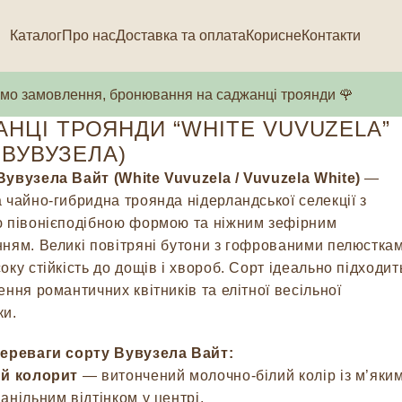
Каталог
Про нас
Доставка та оплата
Корисне
Контакти
о замовлення, бронювання на саджанці троянди 🌹
НЦІ ТРОЯНДИ “WHITE VUVUZELA”
 ВУВУЗЕЛА)
увузела Вайт (White Vuvuzela / Vuvuzela White)
—
 чайно-гибридна троянда нідерландської селекції з
 півонієподібною формою та ніжним зефірним
ням. Великі повітряні бутони з гофрованими пелюстка
оку стійкість до дощів і хвороб. Сорт ідеально підходит
ення романтичних квітників та елітної весільної
ки.
переваги сорту Вувузела Вайт:
й колорит
— витончений молочно-білий колір із м’яки
анільним відтінком у центрі.