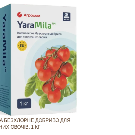
A БЕЗХЛОРНЕ ДОБРИВО ДЛЯ
YARAVITA КО
ИХ ОВОЧІВ, 1 КГ
СТИМУЛЮВАН
ОВОЧЕВИХ КУЛ