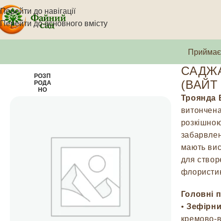
Перейти до навігації
Перейти до основного вмісту
Приймаєм
САДЖА
РОЗП
(ВАЙТ
РОДА
НО
Троянда В
витончена
розкішною
забарвлен
мають вис
для створ
флористи
Головні 
•
Зефірни
кремово-в