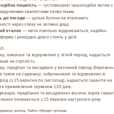
подібна пишність
— густомахрові чашоподібні квітки з
акрученими хвилястими пелюстками.
ть до негоди
— щільні бутони не втрачають
ності через спеку чи затяжні дощі.
ий еталон
— квіти повільно відкриваються, надійно
форму і рекордно довго стоять у зрізі.
ВО
ці, викопані та відправлені у літній період, надається
лише на сортність.
ці, придбані та висаджені у весняний період (березень
 а також на саджанці, заброньовані та відправлені в
еріод (з 15 вересня по листопад), надається гарантія на
 та приживлення терміном 120 днів.
джанців, придбаних та висаджених восени, відлік гарант
лення починається з 15 березня наступного року.
аджанці троянд
,
Чайно-гібридні троянди