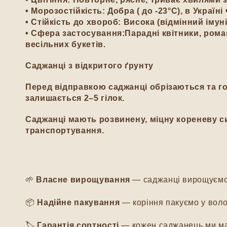
•
Морозостійкість:
Добра ( до -23°C), в Україн
•
Стійкість до хвороб:
Висока (відмінний імун
•
Сфера застосування:
Парадні квітники, рома
весільних букетів.
Саджанці з відкритого ґрунту
Перед відправкою саджанці обрізаються та го
залишається 2–5 гілок.
Саджанці мають розвинену, міцну кореневу си
транспортування.
💚 Чому на
🌱
Власне вирощування
— саджанці вирощуємо м
📦
Надійне пакування
— коріння пакуємо у воло
🏷️
Гарантія сортності
— кожен саджанець ми мар