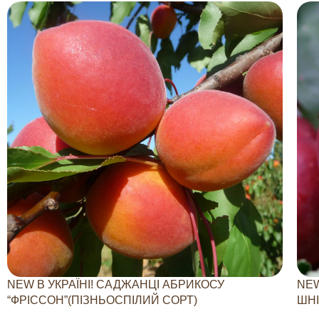
NEW В УКРАЇНІ! САДЖАНЦІ АБРИКОСУ
NEW
“ФРІССОН”(ПІЗНЬОСПІЛИЙ СОРТ)
ШНІ