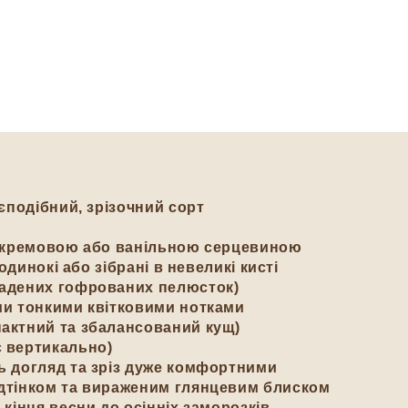
єподібний, зрізочний сорт
о-кремовою або ванільною серцевиною
одинокі або зібрані в невеликі кисті
ладених гофрованих пелюсток)
ми тонкими квітковими нотками
пактний та збалансований кущ)
є вертикально)
ь догляд та зріз дуже комфортними
ідтінком та вираженим глянцевим блиском
кінця весни до осінніх заморозків