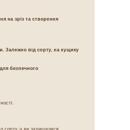
ня на зріз та створення
. Залежно від сорту, на кущику
 для безпечного
ності.
о сорту, а ви залишилися