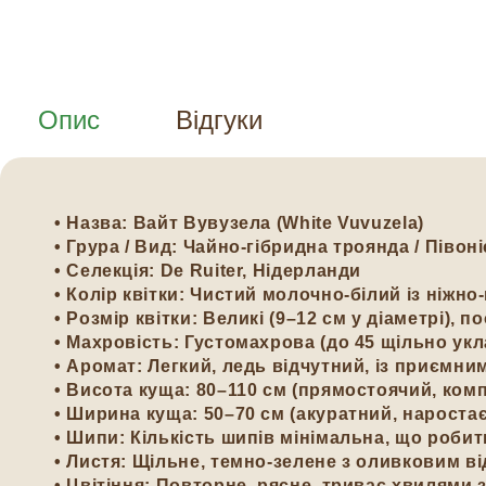
Опис
Відгуки
•
Назва:
Вайт Вувузела (White Vuvuzela)
•
Грура / Вид:
Чайно-гібридна троянда / Півоні
•
Селекція:
De Ruiter, Нідерланди
•
Колір квітки:
Чистий молочно-білий із ніжн
•
Розмір квітки:
Великі (9–12 см у діаметрі), по
•
Махровість:
Густомахрова (до 45 щільно ук
•
Аромат:
Легкий, ледь відчутний, із приємни
•
Висота куща:
80–110 см (прямостоячий, ком
•
Ширина куща:
50–70 см (акуратний, нароста
•
Шипи:
Кількість шипів мінімальна, що робит
•
Листя:
Щільне, темно-зелене з оливковим в
•
Цвітіння:
Повторне, рясне, триває хвилями з 