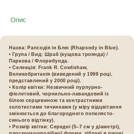
Опис
Назва: Рапсодія ін Блю (Rhapsody in Blue).
• Група / Вид: Шраб (кущова троянда) /
Паркова / Флорибунда.
• Селекція: Frank R. Cowlishaw,
Великобританія (виведений у 1999 році,
представлений у 2000 році).
• Колір квітки: Незвичний пурпурно-
фіолетовий, чорнильно-лавандовий із
білою серцевиною та контрастними
золотистими тичинками (у міру відцвітання
змінюється до благородного попелясто-
синього відтінку).
• Розмір квітки: Середні (5–7 см у діаметрі),
плоскочашоподібної форми, зібрані в пишні,