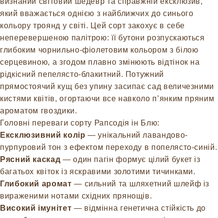
визнаний світовий шедевр та справжній ексклюзив,
який вважається однією з найближчих до синього
кольору троянд у світі. Цей сорт закохує в себе
неперевершеною палітрою: її бутони розпускаються
глибоким чорнильно-фіолетовим кольором з білою
серцевиною, а згодом плавно змінюють відтінок на
рідкісний пепелясто-блакитний. Потужний
прямостоячий кущ без упину засипає сад величезними
кистями квітів, огортаючи все навколо п’янким пряним
ароматом гвоздики.
Головні переваги сорту Рапсодія ін Блю:
Ексклюзивний колір
— унікальний лавандово-
пурпуровий тон з ефектом переходу в попелясто-синій.
Рясний каскад
— один пагін формує цілий букет із
багатьох квіток із яскравими золотими тичинками.
Глибокий аромат
— сильний та шляхетний шлейф із
вираженими нотами східних прянощів.
Високий імунітет
— відмінна генетична стійкість до