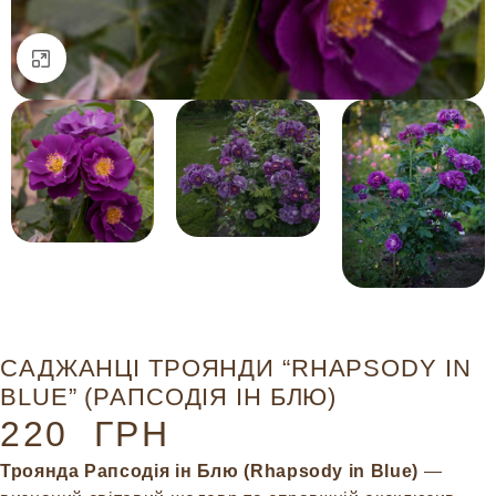
Натисніть, щоб збільшити
САДЖАНЦІ ТРОЯНДИ “RHAPSODY IN
BLUE” (РАПСОДІЯ ІН БЛЮ)
220
ГРН
Троянда Рапсодія ін Блю (Rhapsody in Blue)
—