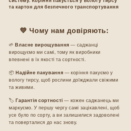
систему. Коріння пакується у вологу тирсу
та картон для безпечного транспортування
💚 Чому нам довіряють:
🌱
Власне вирощування
— саджанці
вирощуємо ми самі, тому як виробники
впевнені в їх якості та сортності.
📦
Надійне пакування
— коріння пакуємо у
вологу тирсу, щоб рослини доїжджали свіжими
та живими.
🏷️
Гарантія сортності
— кожен саджанець ми
маркуємо. У першу чергу самі зацікавлені, щоб
усе було по сорту, а ви залишилися задоволені
та поверталися до нас знову.