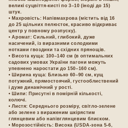
великі суцвіття-кисті по 3–10 (іноді до 15)
штук.
• Махровість: Напівмахрова (містить від 16
до 25 щільних пелюсток, красиво відкриває
центр у повному розпуску).
• Аромат: Сильний, глибокий, дуже
насичений, із виразними солодкими
нотками гвоздики та східних прянощів.
• Висота куща: 100–140 см (в оптимальних
садових умовах України пагони можуть
упевнено наростати до 150–160 см).
• Ширина куща: Близько 60–90 см, кущ
потужний, прямостоячий, густооблиствений
і дуже динамічний у рості.
• Шипи: Присутні в помірній кількості,
колючі.
• Листя: Середнього розміру, світло-зелене
або зелене з вираженим шкірястим
глянцевим або напівглянцевим блиском.
• Морозостійкість: Висока (USDA-зона 5-6,