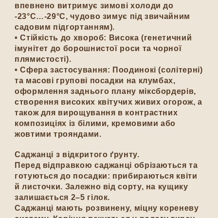
впевнено витримує зимові холоди до
-23°C…-29°C, чудово зимує під звичайним
садовим підгортанням).
• Стійкість до хвороб: Висока (генетичний
імунітет до борошнистої роси та чорної
плямистості).
• Сфера застосування: Поодинокі (солітерні)
та масові групові посадки на клумбах,
оформлення заднього плану міксбордерів,
створення високих квітучих живих огорож, а
також для вирощування в контрастних
композиціях із білими, кремовими або
жовтими трояндами.
Саджанці з відкритого ґрунту.
Перед відправкою саджанці обрізаються та
готуються до посадки: прибираються квіти
й листочки. Залежно від сорту, на кущику
залишається 2–5 гілок.
Саджанці мають розвинену, міцну кореневу