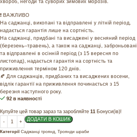
хвороб, негоди та суворих зимових морозів.
❗️ ВАЖЛИВО
На саджанці, викопані та відправлені у літній період,
надається гарантія лише на сортність.
На саджанці, придбані та висаджені у весняний період
(березень–травень), а також на саджанці, заброньовані
та відправлені в осінній період (з 15 вересня по
листопад), надається гарантія на сортність та
приживлення терміном 120 днів.
🍂 Для саджанців, придбаних та висаджених восени,
відлік гарантії на приживлення починається з 15
березня наступного року.
92 в наявності
Купуйте цей товар зараз та заробляйте
11
Бонуси(ів)!
ДОДАТИ В КОШИК
Категорії
Саджанці троянд
,
Троянди шраби