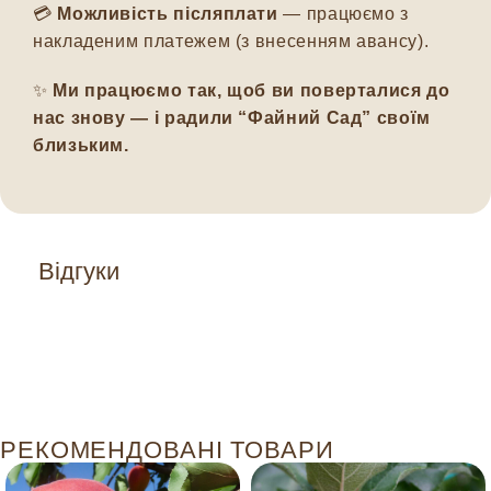
💳
Можливість післяплати
— працюємо з
накладеним платежем (з внесенням авансу).
✨
Ми працюємо так, щоб ви поверталися до
нас знову — і радили “Файний Сад” своїм
близьким.
Відгуки
РЕКОМЕНДОВАНІ ТОВАРИ