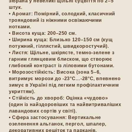
зібрана у невеликі щільні суцвіття по 2–5
штук.
•
Аромат:
Помірний, солодкий, класичний
трояндовий із ніжними освіжаючими
нотками.
•
Висота куща:
200–250 см.
•
Ширина куща:
Близько 120–150 см (кущ
потужний, гіллястий, швидкоростучий).
•
Листя:
Щільне, шкірясте, темно-зелене з
гарним глянцевим блиском, що створює
глибокий контраст із ліловими бутонами.
•
Морозостійкість:
Висока (зона 5–6,
витримує морози до -23°C…-28°C, впевнено
зимує в Україні під легким профілактичним
укриттям).
•
Стійкість до хвороб:
Оцінка «чудово»
(один із найздоровіших та найвитриваліших
лавандових сортів у світі).
•
Сфера застосування:
Вертикальне
озеленення альтанок, пергол, шпалер,
декоративних решіток та парканів,