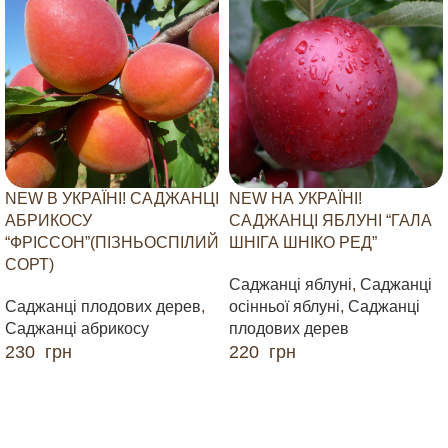
NEW В УКРАЇНІ! САДЖАНЦІ
NEW НА УКРАЇНІ!
АБРИКОСУ
САДЖАНЦІ ЯБЛУНІ “ГАЛА
“ФРІССОН”(ПІЗНЬОСПІЛИЙ
ШНІГА ШНІКО РЕД”
СОРТ)
Саджанці яблуні
,
Саджанці
Саджанці плодових дерев
,
осінньої яблуні
,
Саджанці
Саджанці абрикосу
плодових дерев
230
грн
220
грн
ДОДАТИ В КОШИК
ДОДАТИ В КОШИК