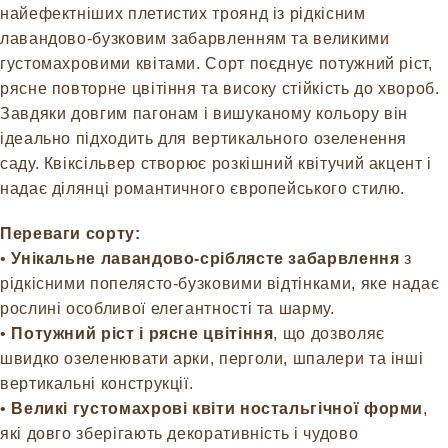
найефектніших плетистих троянд із рідкісним
лавандово-бузковим забарвленням та великими
густомахровими квітами. Сорт поєднує потужний ріст,
рясне повторне цвітіння та високу стійкість до хвороб.
Завдяки довгим пагонам і вишуканому кольору він
ідеально підходить для вертикального озеленення
саду. Квіксільвер створює розкішний квітучий акцент і
надає ділянці романтичного європейського стилю.
Переваги сорту:
•
Унікальне лавандово-сріблясте забарвлення
з
рідкісними попелясто-бузковими відтінками, яке надає
рослині особливої елегантності та шарму.
•
Потужний ріст і рясне цвітіння
, що дозволяє
швидко озеленювати арки, перголи, шпалери та інші
вертикальні конструкції.
•
Великі густомахрові квіти ностальгічної форми
,
які довго зберігають декоративність і чудово