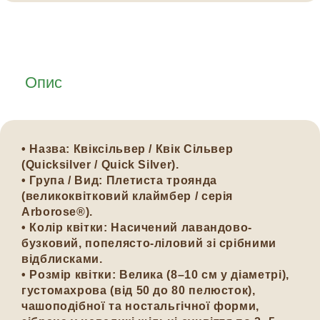
Опис
•
Назва:
Квіксільвер / Квік Сільвер
(Quicksilver / Quick Silver).
•
Група / Вид:
Плетиста троянда
(великоквітковий клаймбер / серія
Arborose®).
•
Колір квітки:
Насичений лавандово-
бузковий, попелясто-ліловий зі срібними
відблисками.
•
Розмір квітки:
Велика (8–10 см у діаметрі),
густомахрова (від 50 до 80 пелюсток),
чашоподібної та ностальгічної форми,