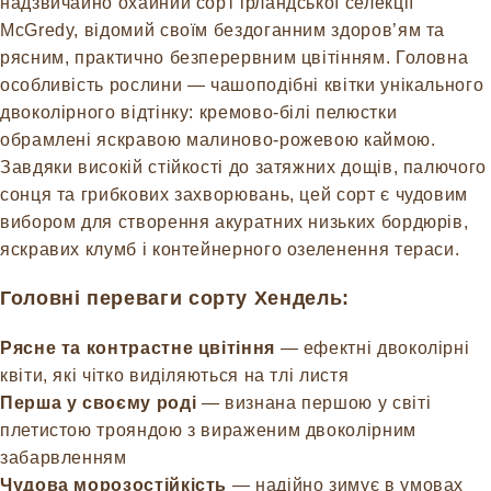
надзвичайно охайний сорт ірландської селекції
McGredy, відомий своїм бездоганним здоров’ям та
рясним, практично безперервним цвітінням. Головна
особливість рослини — чашоподібні квітки унікального
двоколірного відтінку: кремово-білі пелюстки
обрамлені яскравою малиново-рожевою каймою.
Завдяки високій стійкості до затяжних дощів, палючого
сонця та грибкових захворювань, цей сорт є чудовим
вибором для створення акуратних низьких бордюрів,
яскравих клумб і контейнерного озеленення тераси.
Головні переваги сорту Хендель:
Рясне та контрастне цвітіння
— ефектні двоколірні
квіти, які чітко виділяються на тлі листя
Перша у своєму роді
— визнана першою у світі
плетистою трояндою з вираженим двоколірним
забарвленням
Чудова морозостійкість
— надійно зимує в умовах