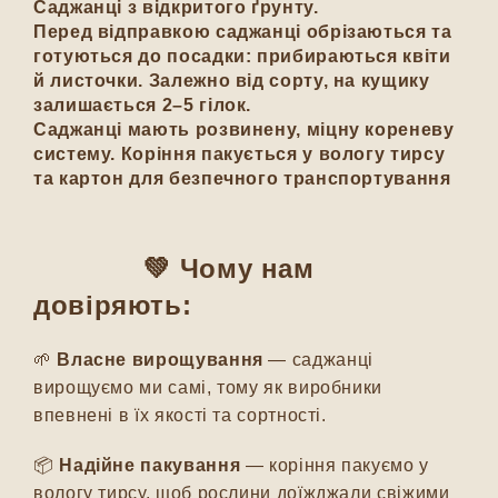
Саджанці з відкритого ґрунту.
Перед відправкою саджанці обрізаються та
готуються до посадки: прибираються квіти
й листочки. Залежно від сорту, на кущику
залишається 2–5 гілок.
Саджанці мають розвинену, міцну кореневу
систему. Коріння пакується у вологу тирсу
та картон для безпечного транспортування
💚 Чому нам
довіряють:
🌱
Власне вирощування
— саджанці
вирощуємо ми самі, тому як виробники
впевнені в їх якості та сортності.
📦
Надійне пакування
— коріння пакуємо у
вологу тирсу, щоб рослини доїжджали свіжими