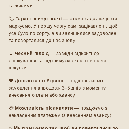
та живими.
🏷️
Гарантія сортності
— кожен саджанець ми
маркуємо. У першу чергу самі зацікавлені, щоб
усе було по сорту, а ви залишилися задоволені
та поверталися до нас знову.
🤝
Чесний підхід
— завжди відкриті до
спілкування та підтримуємо клієнтів після
покупки.
🚚
Доставка по Україні
— відправляємо
замовлення впродовж 3–5 днів з моменту
внесення оплати або авансу.
💳
Можливість післяплати
— працюємо з
накладеним платежем (з внесенням авансу).
✨
Ми працюємо так, щоб ви поверталися до