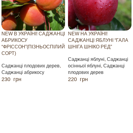
NEW В УКРАЇНІ! САДЖАНЦІ
NEW НА УКРАЇНІ!
АБРИКОСУ
САДЖАНЦІ ЯБЛУНІ “ГАЛА
“ФРІССОН”(ПІЗНЬОСПІЛИЙ
ШНІГА ШНІКО РЕД”
СОРТ)
Саджанці яблуні
,
Саджанці
Саджанці плодових дерев
,
осінньої яблуні
,
Саджанці
Саджанці абрикосу
плодових дерев
230
грн
220
грн
ДОДАТИ В КОШИК
ДОДАТИ В КОШИК