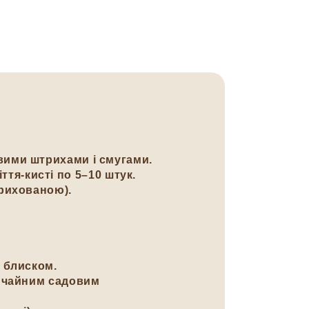
вими штрихами і смугами.
ття-кисті по 5–10 штук.
прихованою).
 блиском.
вичайним садовим