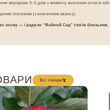
ня впродовж 3–5 днів з моменту внесення оплати або 
еним платежем (з внесенням авансу).
ас знову — і радили “Файний Сад” своїм близьким.
ОВАРИ
Всі товари