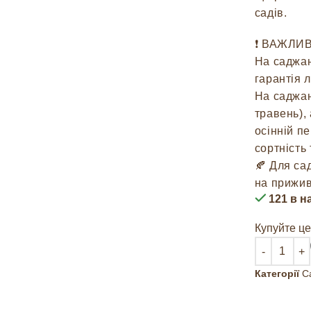
садів.
❗️ ВАЖЛИ
На саджан
гарантія 
На саджан
травень),
осінній п
сортність
🍂 Для са
на прижив
121 в н
Купуйте це
Категорії
С