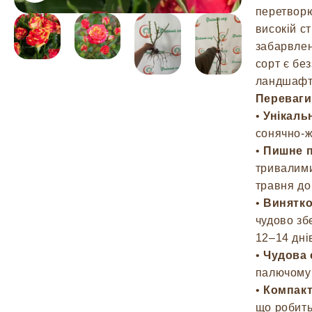
перетворю
високій ст
забарвлен
сорт є бе
ландшафтн
Переваги
•
Унікаль
сонячно-ж
•
Пишне п
тривалими
травня до
•
Винятков
чудово зб
12–14 дні
•
Чудова 
палючому 
•
Компакт
що робить