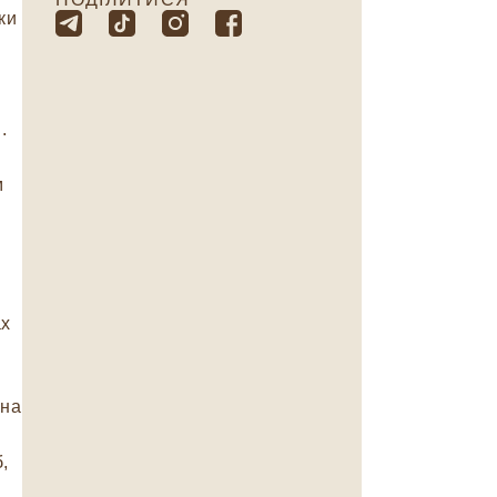
ки
.
м
ах
о
 на
,