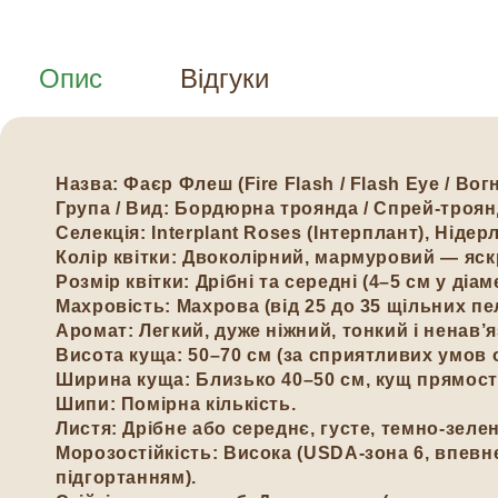
Опис
Відгуки
Назва:
Фаєр Флеш (Fire Flash / Flash Eye / Вог
Група / Вид:
Бордюрна троянда / Спрей-троян
Селекція:
Interplant Roses (Інтерплант), Нідер
Колір квітки:
Двоколірний, мармуровий — яскр
Розмір квітки:
Дрібні та середні (4–5 см у діам
Махровість:
Махрова (від 25 до 35 щільних п
Аромат:
Легкий, дуже ніжний, тонкий і ненав’
Висота куща:
50–70 см (за сприятливих умов 
Ширина куща:
Близько 40–50 см, кущ прямост
Шипи:
Помірна кількість.
Листя:
Дрібне або середнє, густе, темно-зел
Морозостійкість:
Висока (USDA-зона 6, впевн
підгортанням).