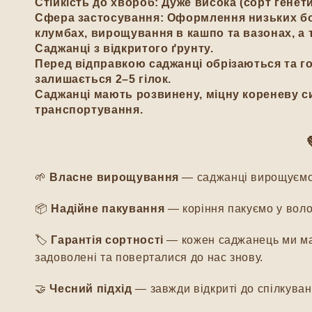
Стійкість до хвороб:
Дуже висока (сорт генети
Сфера застосування:
Оформлення низьких бор
клумбах, вирощування в кашпо та вазонах, а 
Саджанці з відкритого ґрунту.
Перед відправкою саджанці обрізаються та го
залишається 2–5 гілок.
Саджанці мають розвинену, міцну кореневу си
транспортування.
💚 Чому нам 
🌱
Власне вирощування
— саджанці вирощуємо м
📦
Надійне пакування
— коріння пакуємо у воло
🏷️
Гарантія сортності
— кожен саджанець ми мар
задоволені та поверталися до нас знову.
🤝
Чесний підхід
— завжди відкриті до спілкуванн