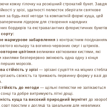
ючи кожну гілочку на розкішний строкатий букет. Завдя
ійкості у зрізі, здатності пелюсток зберігати святкове
ня за будь-якої негоди та компактній формі куща, цей
ззаперечним лідером для створення нарядних
их бордюрів та екстравагантних флористичних букетів
 сорту:
не мармурове забарвлення
з контрастним поєднання
овтого кольору та вогняно-червоних смуг і штрихів.
овторне цвітіння
великими квітковими кистями, які
 хвилями безперервно змінюють одна одну з кінця
 перших морозів.
а стійкість у зрізі
— зрізані суцвіття на міцних стебл
ерігають свіжість та тримають первинну форму у вазі д
в.
стійкість до негоди
— щільні пелюстки не запікаються
сонці та добре витримують літні дощі.
ність куща та високий природний імунітет
до хвороб
 сорт простим у догляді та ідеальним для невеликих