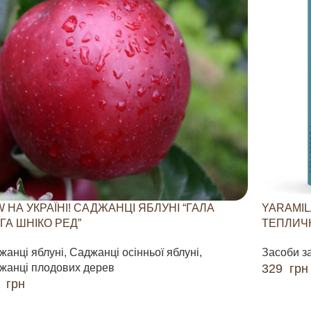
 НА УКРАЇНІ! САДЖАНЦІ ЯБЛУНІ “ГАЛА
YARAMIL
ГА ШНІКО РЕД”
ТЕПЛИЧН
жанці яблуні
,
Саджанці осінньої яблуні
,
Засоби з
жанці плодових дерев
329
грн
0
грн
ДОДАТИ 
ДАТИ В КОШИК