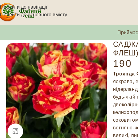
Перейти до навігації
Перейти до основного вмісту
Приймаєм
САДЖА
ФЛЕШ
190
Троянда Ф
яскрава, 
нідерланд
будь-якій
двоколірн
келихопод
соковитом
вогняно-ч
Натисніть, щоб збільшити
великі, п