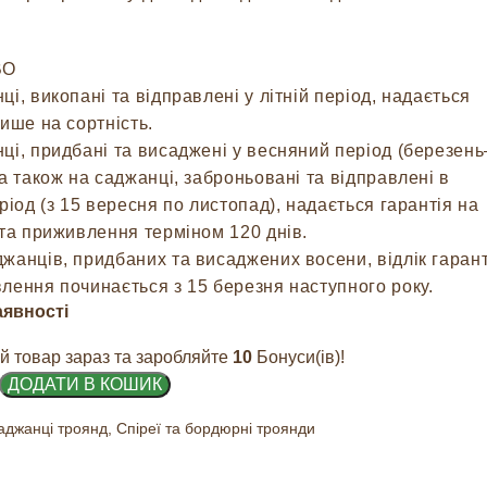
ВО
ці, викопані та відправлені у літній період, надається
лише на сортність.
ці, придбані та висаджені у весняний період (березень
 а також на саджанці, заброньовані та відправлені в
еріод (з 15 вересня по листопад), надається гарантія на
 та приживлення терміном 120 днів.
джанців, придбаних та висаджених восени, відлік гарант
лення починається з 15 березня наступного року.
аявності
й товар зараз та заробляйте
10
Бонуси(ів)!
ДОДАТИ В КОШИК
аджанці троянд
,
Спіреї та бордюрні троянди