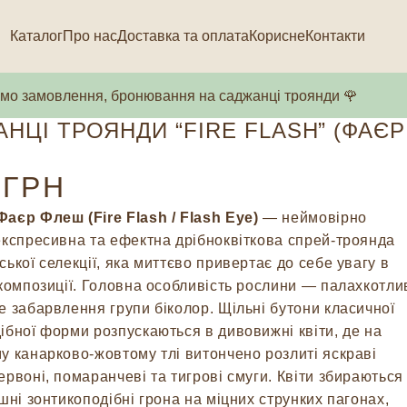
Каталог
Про нас
Доставка та оплата
Корисне
Контакти
о замовлення, бронювання на саджанці троянди 🌹
НЦІ ТРОЯНДИ “FIRE FLASH” (ФАЄР
)
ГРН
аєр Флеш (Fire Flash / Flash Eye)
— неймовірно
експресивна та ефектна дрібноквіткова спрей-троянда
ської селекції, яка миттєво привертає до себе увагу в
 композиції. Головна особливість рослини — палахкотли
е забарвлення групи біколор. Щільні бутони класичної
ібної форми розпускаються в дивовижні квіти, де на
у канарково-жовтому тлі витончено розлиті яскраві
ервоні, помаранчеві та тигрові смуги. Квіти збираються
ишні зонтикоподібні грона на міцних струнких пагонах,