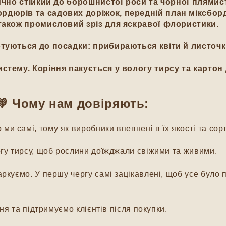
чно стійкий до борошнистої роси та чорної плямист
дюрів та садових доріжок, передній план міксборде
також промисловий зріз для яскравої флористики.
туються до посадки: прибираються квіти й листочки
стему. Коріння пакується у вологу тирсу та картон
довіряють:
и самі, тому як виробники впевнені в їх якості та сорт
гу тирсу, щоб рослини доїжджали свіжими та живими.
куємо. У першу чергу самі зацікавлені, щоб усе було п
я та підтримуємо клієнтів після покупки.