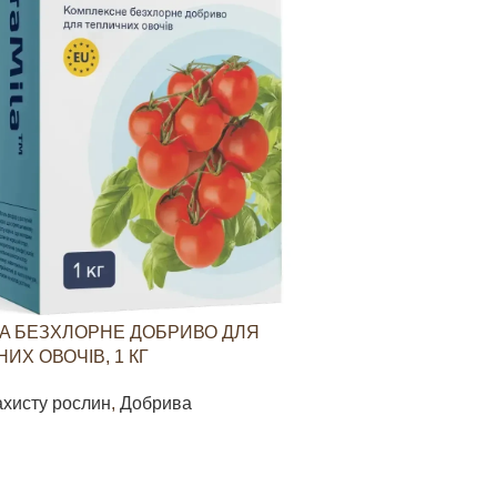
A БЕЗХЛОРНЕ ДОБРИВО ДЛЯ
YARAVITA КО
ИХ ОВОЧІВ, 1 КГ
СТИМУЛЮВАН
ОВОЧЕВИХ КУЛ
ахисту рослин
,
Добрива
Засоби захист
85
грн
В КОШИК
ДОДАТИ В КО