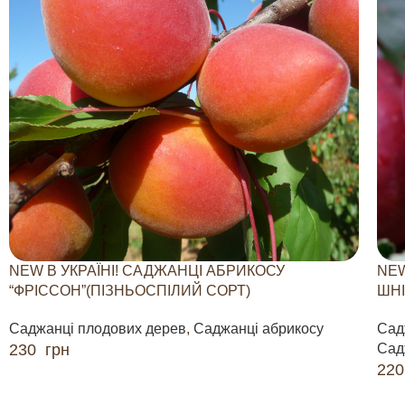
NEW В УКРАЇНІ! САДЖАНЦІ АБРИКОСУ
NEW
“ФРІССОН”(ПІЗНЬОСПІЛИЙ СОРТ)
ШНІ
Саджанці плодових дерев
,
Саджанці абрикосу
Сад
230
грн
Сад
22
ДОДАТИ В КОШИК
ДО