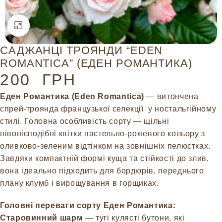
Натисніть, щоб збільшити
САДЖАНЦІ ТРОЯНДИ “EDEN
ROMANTICA” (ЕДЕН РОМАНТИКА)
200
ГРН
Еден Романтика (Eden Romantica)
— витончена
спрей-троянда французької селекції у ностальгійному
стилі. Головна особливість сорту — щільні
півонієподібні квітки пастельно-рожевого кольору з
оливково-зеленим відтінком на зовнішніх пелюстках.
Завдяки компактній формі куща та стійкості до злив,
вона ідеально підходить для бордюрів, переднього
плану клумб і вирощування в горщиках.
Головні переваги сорту Еден Романтика:
Старовинний шарм
— тугі кулясті бутони, які