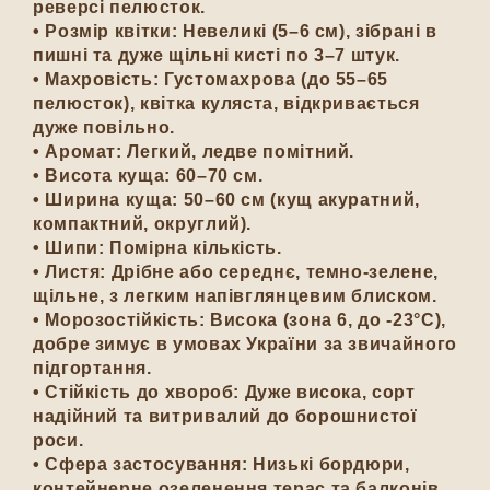
реверсі пелюсток.
• Розмір квітки: Невеликі (5–6 см), зібрані в
пишні та дуже щільні кисті по 3–7 штук.
• Махровість: Густомахрова (до 55–65
пелюсток), квітка куляста, відкривається
дуже повільно.
• Аромат: Легкий, ледве помітний.
• Висота куща: 60–70 см.
• Ширина куща: 50–60 см (кущ акуратний,
компактний, округлий).
• Шипи: Помірна кількість.
• Листя: Дрібне або середнє, темно-зелене,
щільне, з легким напівглянцевим блиском.
• Морозостійкість: Висока (зона 6, до -23°C),
добре зимує в умовах України за звичайного
підгортання.
• Стійкість до хвороб: Дуже висока, сорт
надійний та витривалий до борошнистої
роси.
• Сфера застосування: Низькі бордюри,
контейнерне озеленення терас та балконів,