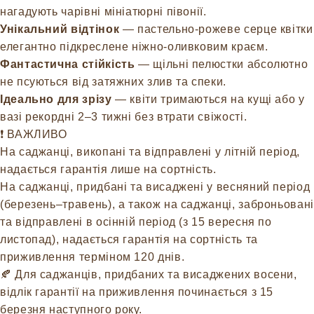
нагадують чарівні мініатюрні півонії.
Унікальний відтінок
— пастельно-рожеве серце квітки
елегантно підкреслене ніжно-оливковим краєм.
Фантастична стійкість
— щільні пелюстки абсолютно
не псуються від затяжних злив та спеки.
Ідеально для зрізу
— квіти тримаються на кущі або у
вазі рекордні 2–3 тижні без втрати свіжості.
❗️ ВАЖЛИВО
На саджанці, викопані та відправлені у літній період,
надається гарантія лише на сортність.
На саджанці, придбані та висаджені у весняний період
(березень–травень), а також на саджанці, заброньовані
та відправлені в осінній період (з 15 вересня по
листопад), надається гарантія на сортність та
приживлення терміном 120 днів.
🍂 Для саджанців, придбаних та висаджених восени,
відлік гарантії на приживлення починається з 15
березня наступного року.