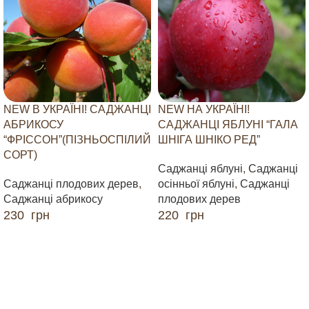
NEW В УКРАЇНІ! САДЖАНЦІ
NEW НА УКРАЇНІ!
АБРИКОСУ
САДЖАНЦІ ЯБЛУНІ “ГАЛА
“ФРІССОН”(ПІЗНЬОСПІЛИЙ
ШНІГА ШНІКО РЕД”
СОРТ)
Саджанці яблуні
,
Саджанці
Саджанці плодових дерев
,
осінньої яблуні
,
Саджанці
Саджанці абрикосу
плодових дерев
230
грн
220
грн
ДОДАТИ В КОШИК
ДОДАТИ В КОШИК