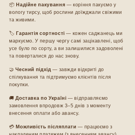
📦
Надійне пакування
— коріння пакуємо у
вологу тирсу, щоб рослини доїжджали свіжими
та живими.
🏷️
Гарантія сортності
— кожен саджанець ми
маркуємо. У першу чергу самі зацікавлені, щоб
усе було по сорту, а ви залишилися задоволені
та поверталися до нас знову.
🤝
Чесний підхід
— завжди відкриті до
спілкування та підтримуємо клієнтів після
покупки.
🚚
Доставка по Україні
— відправляємо
замовлення впродовж 3–5 днів з моменту
внесення оплати або авансу.
💳
Можливість післяплати
— працюємо з
накладеним платежем (з внесенням авансу).