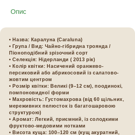
Опис
•
Назва:
Каралуна (Caraluna)
•
Група / Вид:
Чайно-гібридна троянда /
Піоноподібний зрізочний сорт
•
Селекція:
Нідерланди ( 2013 рік)
•
Колір квітки:
Насичений оранжево-
персиковий або абрикосовий із салатово-
жовтим центром
•
Розмір квітки:
Великі (9–12 см), поодинокі,
помпоновидної форми
•
Махровість:
Густомахрова (від 60 щільних,
мереживних пелюсток із багатошаровою
структурою)
•
Аромат:
Легкий, приємний, із солодкими
фруктово-медовими нотками
•
Висота куща:
100–120 см (кущ акуратний,