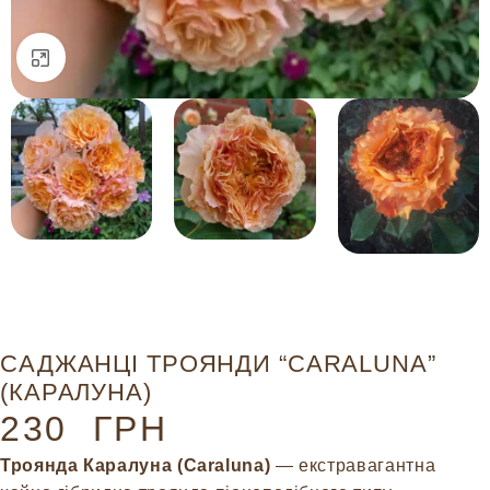
Натисніть, щоб збільшити
САДЖАНЦІ ТРОЯНДИ “CARALUNA”
(КАРАЛУНА)
230
ГРН
Троянда Каралуна (Caraluna)
— екстравагантна