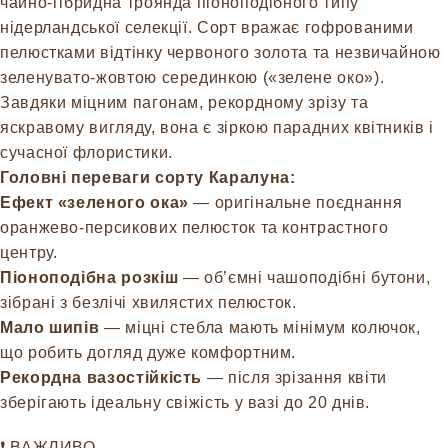
чайно-гібридна троянда піоноподібного типу
нідерландської селекції. Сорт вражає гофрованими
пелюстками відтінку червоного золота та незвичайною
зеленувато-жовтою серединкою («зелене око»).
Завдяки міцним пагонам, рекордному зрізу та
яскравому вигляду, вона є зіркою парадних квітників і
сучасної флористики.
Головні переваги сорту Каралуна:
Ефект «зеленого ока»
— оригінальне поєднання
оранжево-персикових пелюсток та контрастного
центру.
Піоноподібна розкіш
— об’ємні чашоподібні бутони,
зібрані з безлічі хвилястих пелюсток.
Мало шипів
— міцні стебла мають мінімум колючок,
що робить догляд дуже комфортним.
Рекордна вазостійкість
— після зрізання квіти
зберігають ідеальну свіжість у вазі до 20 днів.
❗️ ВАЖЛИВО