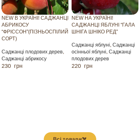
NEW В УКРАЇНІ! САДЖАНЦІ
NEW НА УКРАЇНІ!
АБРИКОСУ
САДЖАНЦІ ЯБЛУНІ “ГАЛА
“ФРІССОН”(ПІЗНЬОСПІЛИЙ
ШНІГА ШНІКО РЕД”
СОРТ)
Саджанці яблуні
,
Саджанці
Саджанці плодових дерев
,
осінньої яблуні
,
Саджанці
Саджанці абрикосу
плодових дерев
230
грн
220
грн
ДОДАТИ В КОШИК
ДОДАТИ В КОШИК
Всі товари