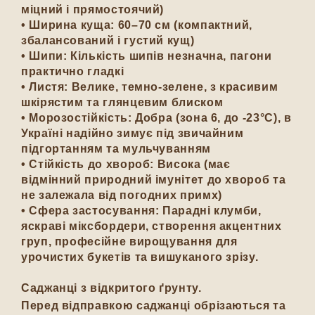
міцний і прямостоячий)
•
Ширина куща:
60–70 см (компактний,
збалансований і густий кущ)
•
Шипи:
Кількість шипів незначна, пагони
практично гладкі
•
Листя:
Велике, темно-зелене, з красивим
шкірястим та глянцевим блиском
•
Морозостійкість:
Добра (зона 6, до -23°C), в
Україні надійно зимує під звичайним
підгортанням та мульчуванням
•
Стійкість до хвороб:
Висока (має
відмінний природний імунітет до хвороб та
не залежала від погодних примх)
•
Сфера застосування:
Парадні клумби,
яскраві міксбордери, створення акцентних
груп, професійне вирощування для
урочистих букетів та вишуканого зрізу.
Саджанці з відкритого ґрунту.
Перед відправкою саджанці обрізаються та