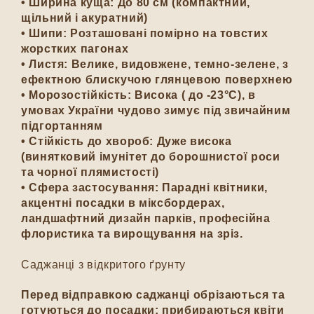
•
Ширина куща
: До 80 см (компактний,
щільний і акуратний)
•
Шипи
: Розташовані помірно на товстих
жорстких пагонах
•
Листя
: Велике, видовжене, темно-зелене, з
ефектною блискучою глянцевою поверхнею
•
Морозостійкість
: Висока ( до -23°C), в
умовах України чудово зимує під звичайним
підгортанням
•
Стійкість до хвороб
: Дуже висока
(винятковий імунітет до борошнистої роси
та чорної плямистості)
•
Сфера застосування
: Парадні квітники,
акцентні посадки в міксбордерах,
ландшафтний дизайн парків, професійна
флористика та вирощування на зріз.
Саджанці з відкритого ґрунту
Перед відправкою саджанці обрізаються та
готуються до посадки: прибираються квіти