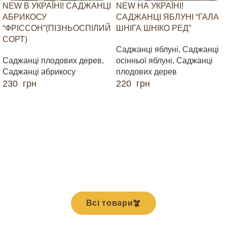
NEW В УКРАЇНІ! САДЖАНЦІ
NEW НА УКРАЇНІ!
АБРИКОСУ
САДЖАНЦІ ЯБЛУНІ “ГАЛА
“ФРІССОН”(ПІЗНЬОСПІЛИЙ
ШНІГА ШНІКО РЕД”
СОРТ)
Саджанці яблуні
,
Саджанці
Саджанці плодових дерев
,
осінньої яблуні
,
Саджанці
Саджанці абрикосу
плодових дерев
230
грн
220
грн
ДОДАТИ В КОШИК
ДОДАТИ В КОШИК
Всі товари