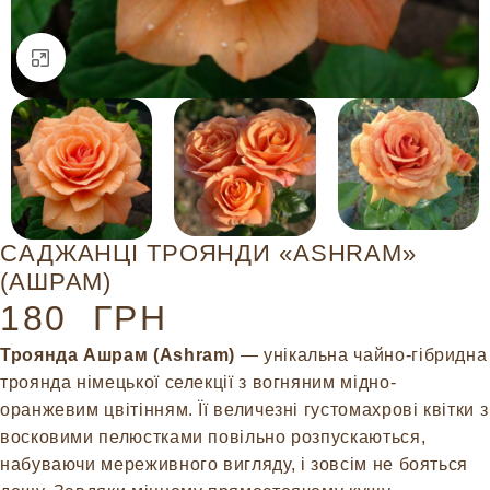
Натисніть, щоб збільшити
САДЖАНЦІ ТРОЯНДИ «ASHRAM»
(АШРАМ)
180
ГРН
Троянда Ашрам (Ashram)
— унікальна чайно-гібридна
троянда німецької селекції з вогняним мідно-
оранжевим цвітінням. Її величезні густомахрові квітки з
восковими пелюстками повільно розпускаються,
набуваючи мереживного вигляду, і зовсім не бояться