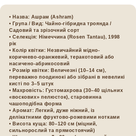
•
Назва
: Ашрам (Ashram)
•
Група / Вид
: Чайно-гібридна троянда /
Садовий та зрізочний сорт
•
Селекція
: Німеччина (Rosen Tantau), 1998
рік
•
Колір квітки
: Незвичайний мідно-
коричнево-оранжевий, теракотовий або
насичено-абрикосовий
•
Розмір квітки
: Величезні (10–14 см),
переважно поодинокі або зібрані в невеликі
кисті по 3–5 штук
•
Махровість
: Густомахрова (30–40 щільних
«воскових» пелюсток), старовинна
чашоподібна форма
•
Аромат
: Легкий, дуже ніжний, із
делікатними фруктово-рожевими нотками
•
Висота куща
: 80–120 см (міцний,
сильнорослий та прямостоячий)