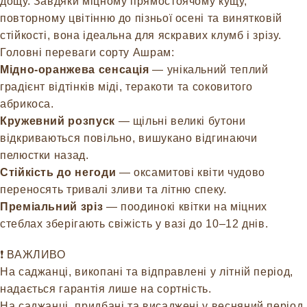
дощу. Завдяки міцному прямостоячому кущу,
повторному цвітінню до пізньої осені та винятковій
стійкості, вона ідеальна для яскравих клумб і зрізу.
Головні переваги сорту Ашрам:
Мідно-оранжева сенсація
— унікальний теплий
градієнт відтінків міді, теракоти та соковитого
абрикоса.
Кружевний розпуск
— щільні великі бутони
відкриваються повільно, вишукано відгинаючи
пелюстки назад.
Стійкість до негоди
— оксамитові квіти чудово
переносять тривалі зливи та літню спеку.
Преміальний зріз
— поодинокі квітки на міцних
стеблах зберігають свіжість у вазі до 10–12 днів.
❗️ ВАЖЛИВО
На саджанці, викопані та відправлені у літній період,
надається гарантія лише на сортність.
На саджанці, придбані та висаджені у весняний період