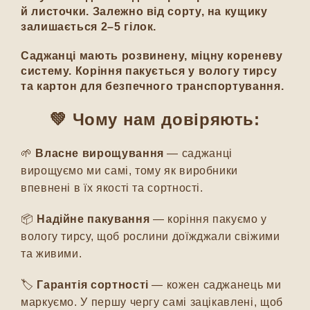
й листочки. Залежно від сорту, на кущику
залишається 2–5 гілок.
Саджанці мають розвинену, міцну кореневу
систему. Коріння пакується у вологу тирсу
та картон для безпечного транспортування.
💚 Чому нам довіряють:
🌱
Власне вирощування
— саджанці
вирощуємо ми самі, тому як виробники
впевнені в їх якості та сортності.
📦
Надійне пакування
— коріння пакуємо у
вологу тирсу, щоб рослини доїжджали свіжими
та живими.
🏷️
Гарантія сортності
— кожен саджанець ми
маркуємо. У першу чергу самі зацікавлені, щоб