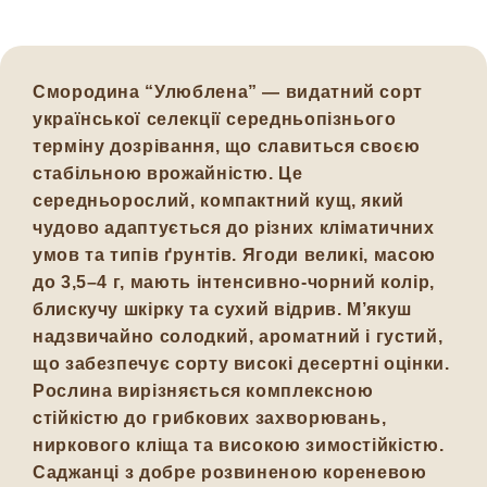
Смородина
“Улюблена”
— видатний сорт
української селекції середньопізнього
терміну дозрівання, що славиться своєю
стабільною врожайністю. Це
середньорослий, компактний кущ, який
чудово адаптується до різних кліматичних
умов та типів ґрунтів. Ягоди великі, масою
до
3,5–4 г
, мають інтенсивно-чорний колір,
блискучу шкірку та сухий відрив. М’якуш
надзвичайно солодкий, ароматний і густий,
що забезпечує сорту високі десертні оцінки.
Рослина вирізняється комплексною
стійкістю до грибкових захворювань,
ниркового кліща та високою зимостійкістю.
Саджанці з добре розвиненою кореневою