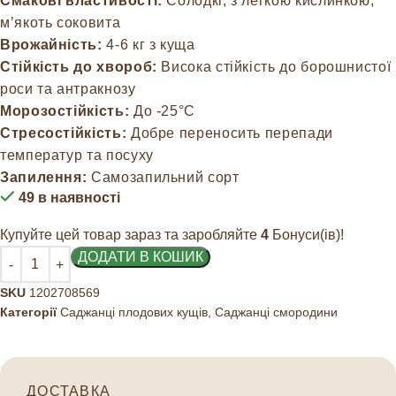
Смакові властивості:
Солодкі, з легкою кислинкою,
м’якоть соковита
Врожайність:
4-6 кг з куща
Стійкість до хвороб:
Висока стійкість до борошнистої
роси та антракнозу
Морозостійкість:
До -25°C
Стресостійкість:
Добре переносить перепади
температур та посуху
Запилення:
Самозапильний сорт
49 в наявності
Купуйте цей товар зараз та заробляйте
4
Бонуси(ів)!
ДОДАТИ В КОШИК
SKU
1202708569
Категорії
Саджанці плодових кущів
,
Саджанці смородини
ДОСТАВКА