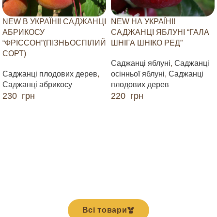
NEW В УКРАЇНІ! САДЖАНЦІ
NEW НА УКРАЇНІ!
АБРИКОСУ
САДЖАНЦІ ЯБЛУНІ “ГАЛА
“ФРІССОН”(ПІЗНЬОСПІЛИЙ
ШНІГА ШНІКО РЕД”
СОРТ)
Саджанці яблуні
,
Саджанці
Саджанці плодових дерев
,
осінньої яблуні
,
Саджанці
Саджанці абрикосу
плодових дерев
230
грн
220
грн
ДОДАТИ В КОШИК
ДОДАТИ В КОШИК
Всі товари