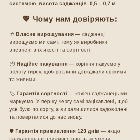
системою, висота саджанців 0,5 – 0,7 м.
💚 Чому нам довіряють:
🌱
Власне вирощування
— саджанці
вирощуємо ми самі, тому як виробники
впевнені в їх якості та сортності.
📦
Надійне пакування
— коріння пакуємо у
вологу тирсу, щоб рослини доїжджали свіжими
та живими.
🏷️
Гарантія сортності
— кожен саджанець ми
маркуємо. У першу чергу самі зацікавлені, щоб
усе було по сорту, а ви залишилися задоволені
та поверталися до нас знову.
🛡️
Гарантія приживлення 120 днів
— якщо
саджанець не прижився навіть за умови