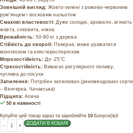
Зовнішній вигляд:
Жовто-зелені з рожево-червоним
рум’янцем і восковим нальотом
Смакові властивості:
Дуже солодкі, ароматні, м’якоть
жовта, соковита, ніжна
Врожайність:
50-90 кг з дерева
Стійкість до хвороб:
Помірна, може уражатися
моніліозом та клястероспоріозом
Морозостійкість:
До -25°C
Стресостійкість:
Вимагає регулярного поливу,
чутлива до посухи
Запилення:
Потрібен запилювач (рекомендовані сорт
– Венгерка, Чачакська)
Підщепа:
Алича
50 в наявності
Купуйте цей товар зараз та заробляйте
10
Бонуси(ів)!
ДОДАТИ В КОШИК