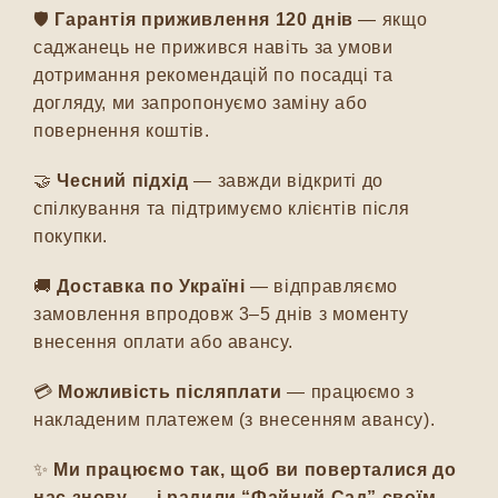
🛡️
Гарантія приживлення 120 днів
— якщо
саджанець не прижився навіть за умови
дотримання рекомендацій по посадці та
догляду, ми запропонуємо заміну або
повернення коштів.
🤝
Чесний підхід
— завжди відкриті до
спілкування та підтримуємо клієнтів після
покупки.
🚚
Доставка по Україні
— відправляємо
замовлення впродовж 3–5 днів з моменту
внесення оплати або авансу.
💳
Можливість післяплати
— працюємо з
накладеним платежем (з внесенням авансу).
✨
Ми працюємо так, щоб ви поверталися до
нас знову — і радили “Файний Сад” своїм