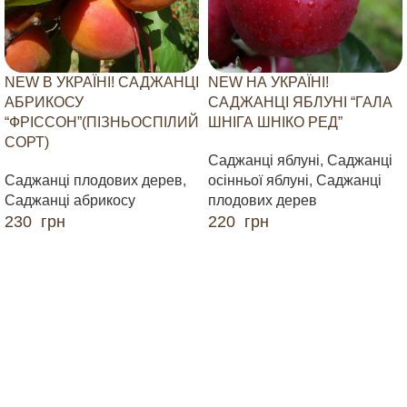
NEW В УКРАЇНІ! САДЖАНЦІ
NEW НА УКРАЇНІ!
АБРИКОСУ
САДЖАНЦІ ЯБЛУНІ “ГАЛА
“ФРІССОН”(ПІЗНЬОСПІЛИЙ
ШНІГА ШНІКО РЕД”
СОРТ)
Саджанці яблуні
,
Саджанці
Саджанці плодових дерев
,
осінньої яблуні
,
Саджанці
Саджанці абрикосу
плодових дерев
230
грн
220
грн
ДОДАТИ В КОШИК
ДОДАТИ В КОШИК