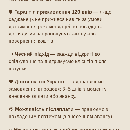
🛡️
Гарантія приживлення 120 днів
— якщо
саджанець не прижився навіть за умови
дотримання рекомендацій по посадці та
догляду, ми запропонуємо заміну або
повернення коштів.
🤝
Чесний підхід
— завжди відкриті до
спілкування та підтримуємо клієнтів після
покупки.
🚚
Доставка по Україні
— відправляємо
замовлення впродовж 3–5 днів з моменту
внесення оплати або авансу.
💳
Можливість післяплати
— працюємо з
накладеним платежем (з внесенням авансу).
✨
Ми працюємо так, щоб ви поверталися до