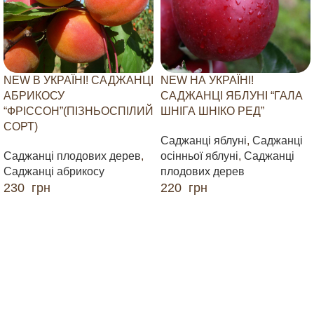
NEW В УКРАЇНІ! САДЖАНЦІ
NEW НА УКРАЇНІ!
АБРИКОСУ
САДЖАНЦІ ЯБЛУНІ “ГАЛА
“ФРІССОН”(ПІЗНЬОСПІЛИЙ
ШНІГА ШНІКО РЕД”
СОРТ)
Саджанці яблуні
,
Саджанці
Саджанці плодових дерев
,
осінньої яблуні
,
Саджанці
Саджанці абрикосу
плодових дерев
230
грн
220
грн
ДОДАТИ В КОШИК
ДОДАТИ В КОШИК