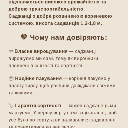
відзначається високою врожайністю та
доброю транспортабельністю.
Саджанці з добре розвиненою кореневою
системою, висота саджанців 1,2-1,8 м.
💚 Чому нам довіряють:
🌱
Власне вирощування
— саджанці
вирощуємо ми самі, тому як виробники
впевнені в їх якості та сортності.
📦
Надійне пакування
— коріння пакуємо у
вологу тирсу, щоб рослини доїжджали свіжими
та живими.
🏷️
Гарантія сортності
— кожен саджанець ми
маркуємо. У першу чергу самі зацікавлені, щоб
усе було по сорту, а ви залишилися задоволені
та поверталися до нас знову.