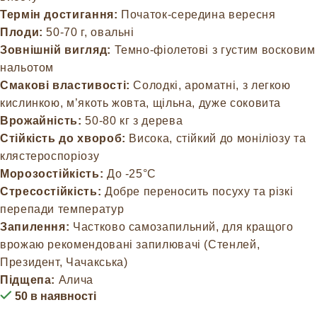
Термін достигання:
Початок-середина вересня
Плоди:
50-70 г, овальні
Зовнішній вигляд:
Темно-фіолетові з густим восковим
нальотом
Смакові властивості:
Солодкі, ароматні, з легкою
кислинкою, м’якоть жовта, щільна, дуже соковита
Врожайність:
50-80 кг з дерева
Стійкість до хвороб:
Висока, стійкий до моніліозу та
клястероспоріозу
Морозостійкість:
До -25°C
Стресостійкість:
Добре переносить посуху та різкі
перепади температур
Запилення:
Частково самозапильний, для кращого
врожаю рекомендовані запилювачі (Стенлей,
Президент, Чачакська)
Підщепа:
Алича
50 в наявності