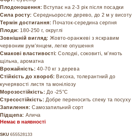
Плодоношення:
Вступає на 2-3 рік після посадки
Сила росту:
Середньоросле дерево, до 2 м у висоту
Термін достигання:
Початок-середина серпня
Плоди:
180-250 г, округлі
Зовнішній вигляд:
Жовто-оранжеві з яскравим
червоним рум’янцем, легке опушення
Смакові властивості:
Солодкі, соковиті, м’якоть
щільна, ароматна
Врожайність:
40-70 кг з дерева
Стійкість до хвороб:
Висока, толерантний до
кучерявості листя та моніліозу
Морозостійкість:
До -25°C
Стресостійкість:
Добре переносить спеку та посуху
Запилення:
Самозапильний сорт
Підщепа:
Алича
Немає в наявності
SKU
655528133