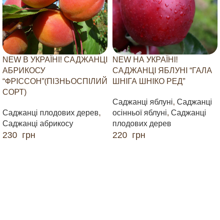
NEW В УКРАЇНІ! САДЖАНЦІ
NEW НА УКРАЇНІ!
АБРИКОСУ
САДЖАНЦІ ЯБЛУНІ “ГАЛА
“ФРІССОН”(ПІЗНЬОСПІЛИЙ
ШНІГА ШНІКО РЕД”
СОРТ)
Саджанці яблуні
,
Саджанці
Саджанці плодових дерев
,
осінньої яблуні
,
Саджанці
Саджанці абрикосу
плодових дерев
230
грн
220
грн
ДОДАТИ В КОШИК
ДОДАТИ В КОШИК