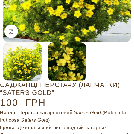
Натисніть, щоб збільшити
САДЖАНЦІ ПЕРСТАЧУ (ЛАПЧАТКИ)
“SATERS GOLD”
100
ГРН
Назва:
Перстач чагарниковий
Saters Gold
(Potentilla
fruticosa
Saters Gold
)
Група:
Декоративний листопадний чагарник