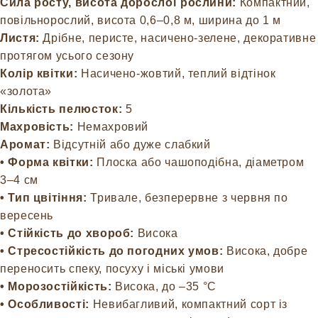
Сила росту, висота дорослої рослини:
Компактний,
повільнорослий, висота 0,6–0,8 м, ширина до 1 м
Листя:
Дрібне, перисте, насичено-зелене, декоративне
протягом усього сезону
Колір квітки:
Насичено-жовтий, теплий відтінок
«золота»
Кількість пелюсток:
5
Махровість:
Немахровий
Аромат:
Відсутній або дуже слабкий
• Форма квітки:
Плоска або чашоподібна, діаметром
3–4 см
• Тип цвітіння:
Тривале, безперервне з червня по
вересень
• Стійкість до хвороб:
Висока
• Стресостійкість до погодних умов:
Висока, добре
переносить спеку, посуху і міські умови
• Морозостійкість:
Висока, до –35 °C
• Особливості:
Невибагливий, компактний сорт із