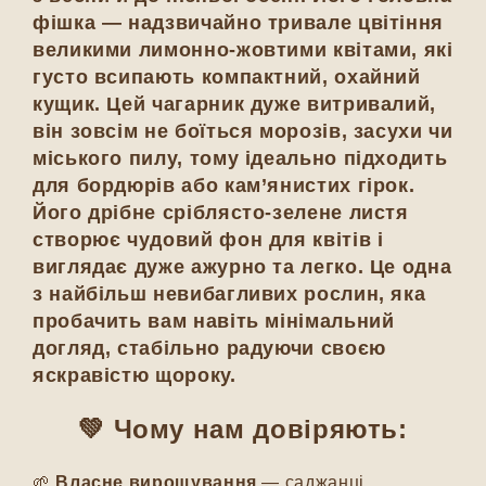
фішка — надзвичайно тривале цвітіння
великими лимонно-жовтими квітами, які
густо всипають компактний, охайний
кущик. Цей чагарник дуже витривалий,
він зовсім не боїться морозів, засухи чи
міського пилу, тому ідеально підходить
для бордюрів або кам’янистих гірок.
Його дрібне сріблясто-зелене листя
створює чудовий фон для квітів і
виглядає дуже ажурно та легко. Це одна
з найбільш невибагливих рослин, яка
пробачить вам навіть мінімальний
догляд, стабільно радуючи своєю
яскравістю щороку.
💚 Чому нам довіряють:
🌱
Власне вирощування
— саджанці