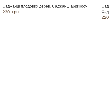
Саджанці плодових дерев
,
Саджанці абрикосу
Сад
230
грн
Сад
22
ДОДАТИ В КОШИК
ДО