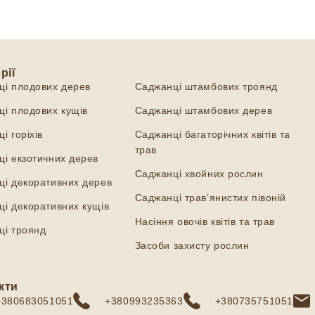
рії
Категорії
ці плодових дерев
Саджанці штамбових троянд
і плодових кущів
Саджанці штамбових дерев
і горіхів
Саджанці багаторічних квітів та
трав
і екзотичних дерев
Саджанці хвойних рослин
ці декоративних дерев
Саджанці трав’янистих півоній
і декоративних кущів
Насіння овочів квітів та трав
ці троянд
Засоби захисту рослин
кти
+380683051051
+380993235363
+380735751051