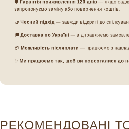
🛡️
Гарантія приживлення 120 днів
— якщо саджа
запропонуємо заміну або повернення коштів.
🤝
Чесний підхід
— завжди відкриті до спілкуванн
🚚
Доставка по Україні
— відправляємо замовлен
💳
Можливість післяплати
— працюємо з наклад
✨
Ми працюємо так, щоб ви поверталися до н
РЕКОМЕНДОВАНІ Т