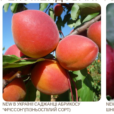
NEW В УКРАЇНІ! САДЖАНЦІ АБРИКОСУ
NEW
“ФРІССОН”(ПІЗНЬОСПІЛИЙ СОРТ)
ШНІ