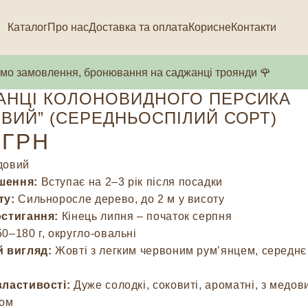
Каталог
Про нас
Доставка та оплата
Корисне
Контакти
о замовлення, бронювання на саджанці троянди 🌹
АНЦІ КОЛОНОВИДНОГО ПЕРСИКА
ВИЙ” (СЕРЕДНЬОСПІЛИЙ СОРТ)
ГРН
овий
шення:
Вступає на 2–3 рік після посадки
ту:
Сильноросле дерево, до 2 м у висоту
остигання:
Кінець липня – початок серпня
0–180 г, округло-овальні
й вигляд:
Жовті з легким червоним рум’янцем, середнє
властивості:
Дуже солодкі, соковиті, ароматні, з медов
ком