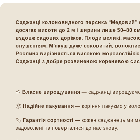
Саджанці колоновидного персика “Медовий” 
досягає висоти до
2 м
і ширини лише
50–80 с
вздовж садових доріжок. Плоди великі, масо
опушенням. М’якуш дуже соковитий, волокни
Рослина вирізняється високою морозостійкіст
Саджанці з добре розвиненою кореневою сист
🌱
Власне вирощування
— саджанці вирощуємо м
📦
Надійне пакування
— коріння пакуємо у воло
🏷️
Гарантія сортності
— кожен саджанець ми мар
задоволені та поверталися до нас знову.