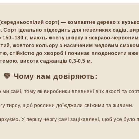
(середньоспілий сорт) — компактне дерево з вузь
м
. Сорт ідеально підходить для невеликих садів, в
ю
150–180 г
, мають жовту шкірку з яскраво-червоним
стий, жовтого кольору з насиченим медовим смако
ю, стійкістю до хвороб і починає плодоносити вже н
емою, висота саджанців 0,3-0,5 м.
💚 Чому нам довіряють:
и самі, тому як виробники впевнені в їх якості та сорт
гу тирсу, щоб рослини доїжджали свіжими та живими.
куємо. У першу чергу самі зацікавлені, щоб усе було п