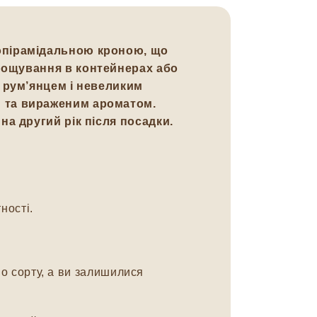
копірамідальною кроною, що
ирощування в контейнерах або
 рум’янцем і невеликим
м та вираженим ароматом.
а другий рік після посадки.
ності.
о сорту, а ви залишилися