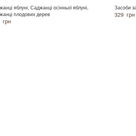
жанці яблуні
,
Саджанці осінньої яблуні
,
Засоби з
жанці плодових дерев
329
грн
0
грн
ДОДАТИ 
ДАТИ В КОШИК