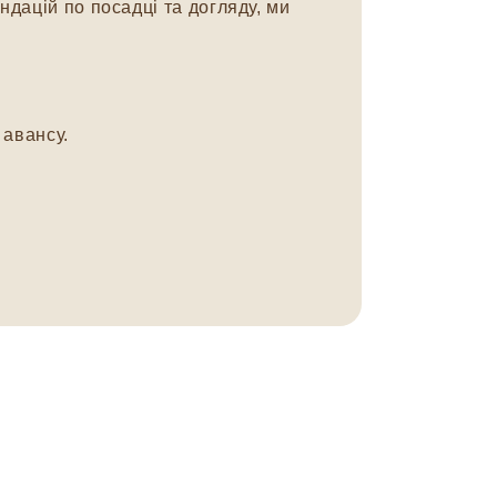
дацій по посадці та догляду, ми
авансу.