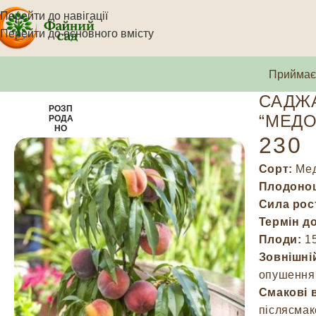
Перейти до навігації
Перейти до основного вмісту
Приймаєм
САДЖ
РОЗП
“МЕДО
РОДА
НО
230
Сорт:
Мед
Плодоно
Сила рос
Термін д
Плоди:
15
Зовнішні
опушення
Смакові 
післясма