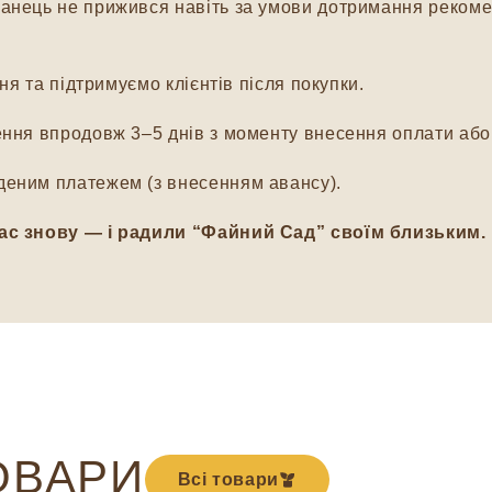
нець не прижився навіть за умови дотримання рекомен
я та підтримуємо клієнтів після покупки.
ня впродовж 3–5 днів з моменту внесення оплати або 
еним платежем (з внесенням авансу).
ас знову — і радили “Файний Сад” своїм близьким.
ОВАРИ
Всі товари