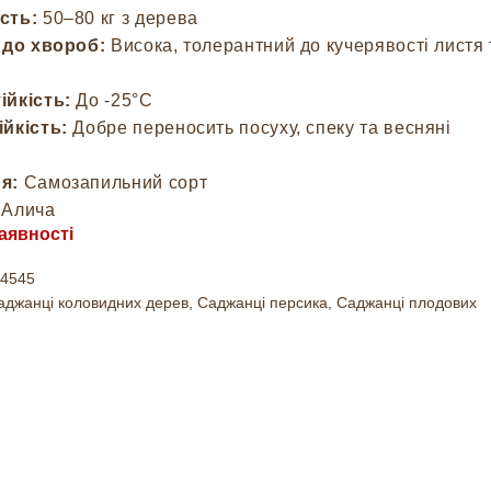
сть:
50–80 кг з дерева
 до хвороб:
Висока, толерантний до кучерявості листя 
ійкість:
До -25°C
йкість:
Добре переносить посуху, спеку та весняні
и
я:
Самозапильний сорт
Алича
аявності
4545
аджанці коловидних дерев
,
Саджанці персика
,
Саджанці плодових