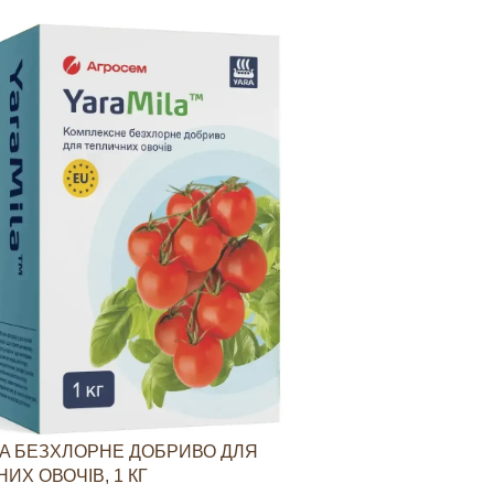
A БЕЗХЛОРНЕ ДОБРИВО ДЛЯ
YARAVITA КО
ИХ ОВОЧІВ, 1 КГ
СТИМУЛЮВАН