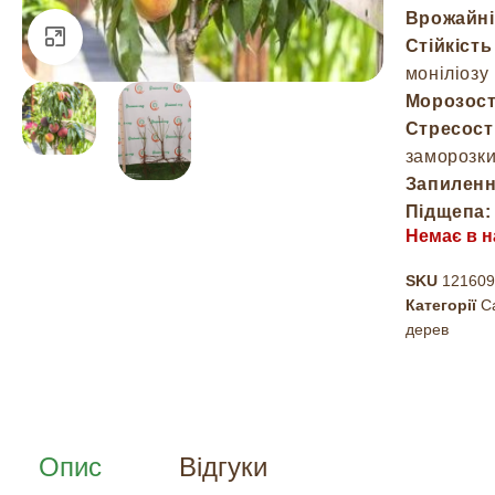
Врожайні
Натисніть, щоб збільшити
Стійкість
моніліозу
Морозост
Стресості
заморозк
Запиленн
Підщепа:
Немає в н
SKU
121609
Категорії
С
дерев
Опис
Відгуки