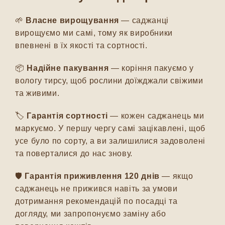
🌱
Власне вирощування
— саджанці
вирощуємо ми самі, тому як виробники
впевнені в їх якості та сортності.
📦
Надійне пакування
— коріння пакуємо у
вологу тирсу, щоб рослини доїжджали свіжими
та живими.
🏷️
Гарантія сортності
— кожен саджанець ми
маркуємо. У першу чергу самі зацікавлені, щоб
усе було по сорту, а ви залишилися задоволені
та поверталися до нас знову.
🛡️
Гарантія приживлення 120 днів
— якщо
саджанець не прижився навіть за умови
дотримання рекомендацій по посадці та
догляду, ми запропонуємо заміну або