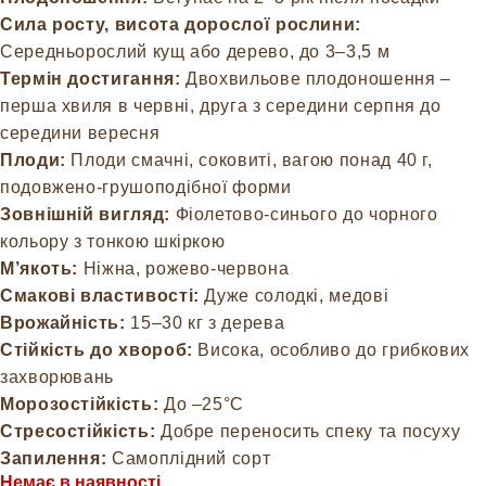
Сила росту, висота дорослої рослини:
Середньорослий кущ або дерево, до 3–3,5 м
Термін достигання:
Двохвильове плодоношення –
перша хвиля в червні, друга з середини серпня до
середини вересня
Плоди:
Плоди смачні, соковиті, вагою понад 40 г,
подовжено-грушоподібної форми
Зовнішній вигляд:
Фіолетово-синього до чорного
кольору з тонкою шкіркою
М’якоть:
Ніжна, рожево-червона
Смакові властивості:
Дуже солодкі, медові
Врожайність:
15–30 кг з дерева
Стійкість до хвороб:
Висока, особливо до грибкових
захворювань
Морозостійкість:
До –25°C
Стресостійкість:
Добре переносить спеку та посуху
Запилення:
Самоплідний сорт
Немає в наявності