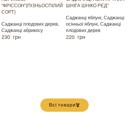
“ФРІССОН”(ПІЗНЬОСПІЛИЙ
ШНІГА ШНІКО РЕД”
СОРТ)
Саджанці яблуні
,
Саджанці
Саджанці плодових дерев
,
осінньої яблуні
,
Саджанці
Саджанці абрикосу
плодових дерев
230
грн
220
грн
ДОДАТИ В КОШИК
ДОДАТИ В КОШИК
Всі товари