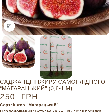
Натисніть, щоб збільшити
САДЖАНЦІ ІНЖИРУ САМОПЛІДНОГО
“МАГАРАЦЬКИЙ” (0,8-1 М)
250
ГРН
Сорт: Інжир “Магарацький”
Плодоношення:
Вступає на 2–3 рік після посадки