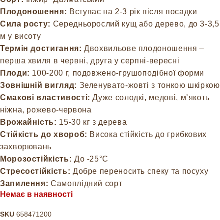
Плодоношення:
Вступає на 2-3 рік після посадки
Сила росту:
Середньорослий кущ або дерево, до 3-3,5
м у висоту
Термін достигання:
Двохвильове плодоношення –
перша хвиля в червні, друга у серпні-вересні
Плоди:
100-200 г, подовжено-грушоподібної форми
Зовнішній вигляд:
Зеленувато-жовті з тонкою шкіркою
Смакові властивості:
Дуже солодкі, медові, м’якоть
ніжна, рожево-червона
Врожайність:
15-30 кг з дерева
Стійкість до хвороб:
Висока стійкість до грибкових
захворювань
Морозостійкість:
До -25°C
Стресостійкість:
Добре переносить спеку та посуху
Запилення:
Самоплідний сорт
Немає в наявності
SKU
658471200