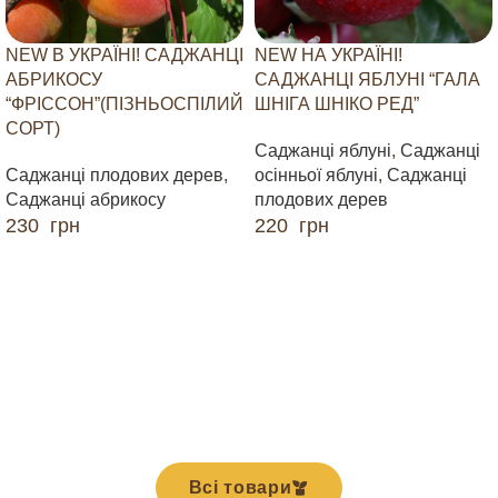
NEW В УКРАЇНІ! САДЖАНЦІ
NEW НА УКРАЇНІ!
АБРИКОСУ
САДЖАНЦІ ЯБЛУНІ “ГАЛА
“ФРІССОН”(ПІЗНЬОСПІЛИЙ
ШНІГА ШНІКО РЕД”
СОРТ)
Саджанці яблуні
,
Саджанці
Саджанці плодових дерев
,
осінньої яблуні
,
Саджанці
Саджанці абрикосу
плодових дерев
230
грн
220
грн
ДОДАТИ В КОШИК
ДОДАТИ В КОШИК
Всі товари