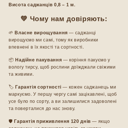
Висота саджанців 0,8 – 1 м.
💚 Чому нам довіряють:
🌱
Власне вирощування
— саджанці
вирощуємо ми самі, тому як виробники
впевнені в їх якості та сортності.
📦
Надійне пакування
— коріння пакуємо у
вологу тирсу, щоб рослини доїжджали свіжими
та живими.
🏷️
Гарантія сортності
— кожен саджанець ми
маркуємо. У першу чергу самі зацікавлені, щоб
усе було по сорту, а ви залишилися задоволені
та поверталися до нас знову.
🛡️
Гарантія приживлення 120 днів
— якщо