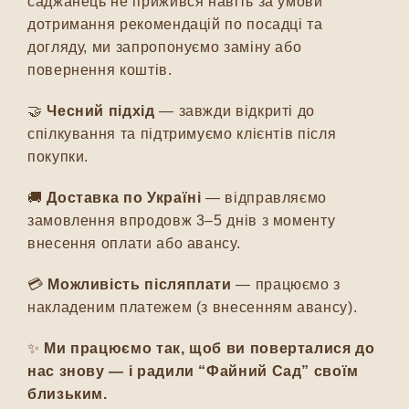
саджанець не прижився навіть за умови
дотримання рекомендацій по посадці та
догляду, ми запропонуємо заміну або
повернення коштів.
🤝
Чесний підхід
— завжди відкриті до
спілкування та підтримуємо клієнтів після
покупки.
🚚
Доставка по Україні
— відправляємо
замовлення впродовж 3–5 днів з моменту
внесення оплати або авансу.
💳
Можливість післяплати
— працюємо з
накладеним платежем (з внесенням авансу).
✨
Ми працюємо так, щоб ви поверталися до
нас знову — і радили “Файний Сад” своїм
близьким.