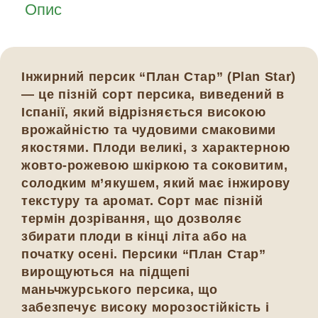
Опис
Інжирний персик “План Стар” (Plan Star)
— це пізній сорт персика, виведений в
Іспанії, який відрізняється високою
врожайністю та чудовими смаковими
якостями. Плоди великі, з характерною
жовто-рожевою шкіркою та соковитим,
солодким м’якушем, який має інжирову
текстуру та аромат. Сорт має пізній
термін дозрівання, що дозволяє
збирати плоди в кінці літа або на
початку осені. Персики “План Стар”
вирощуються на підщепі
маньчжурського персика, що
забезпечує високу морозостійкість і