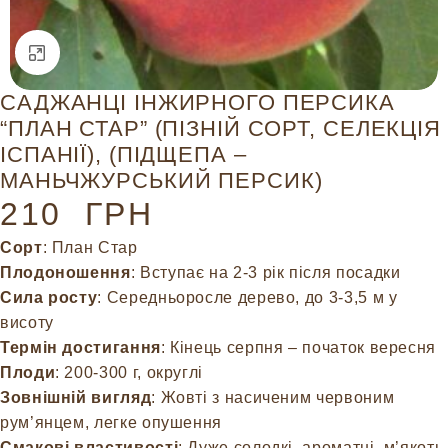
Натисніть, щоб збільшити
САДЖАНЦІ ІНЖИРНОГО ПЕРСИКА
“ПЛАН СТАР” (ПІЗНІЙ СОРТ, СЕЛЕКЦІЯ
ІСПАНІЇ), (ПІДЩЕПА –
МАНЬЧЖУРСЬКИЙ ПЕРСИК)
210
ГРН
Сорт
: План Стар
Плодоношення
: Вступає на 2-3 рік після посадки
Сила росту
: Середньоросле дерево, до 3-3,5 м у
висоту
Термін достигання
: Кінець серпня – початок вересня
Плоди
: 200-300 г, округлі
Зовнішній вигляд
: Жовті з насиченим червоним
рум’янцем, легке опушення
Смакові властивості
: Дуже солодкі, ароматні, м’якоть