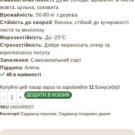
жовта, щільна, соковита
Врожайність
: 50-80 кг з дерева
Стійкість до хвороб
: Висока, стійкий до кучерявості
листя та моніліозу
Морозостійкість
: До -25°C
Стресостійкість
: Добре переносить спеку та
короткочасну посуху
Запилення
: Самозапильний сорт
Підщепа
: Алича
48 в наявності
Купуйте цей товар зараз та заробляйте
11
Бонуси(ів)!
ДОДАТИ В КОШИК
SKU
1665499327
Категорії
Саджанці персика
,
Саджанці плодових дерев