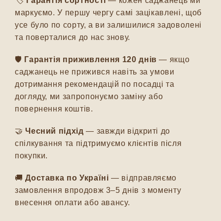
🏷️
Гарантія сортності
— кожен саджанець ми
маркуємо. У першу чергу самі зацікавлені, щоб
усе було по сорту, а ви залишилися задоволені
та поверталися до нас знову.
🛡️
Гарантія приживлення 120 днів
— якщо
саджанець не прижився навіть за умови
дотримання рекомендацій по посадці та
догляду, ми запропонуємо заміну або
повернення коштів.
🤝
Чесний підхід
— завжди відкриті до
спілкування та підтримуємо клієнтів після
покупки.
🚚
Доставка по Україні
— відправляємо
замовлення впродовж 3–5 днів з моменту
внесення оплати або авансу.