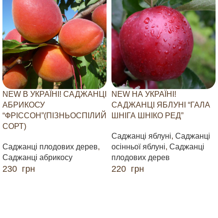
NEW В УКРАЇНІ! САДЖАНЦІ
NEW НА УКРАЇНІ!
АБРИКОСУ
САДЖАНЦІ ЯБЛУНІ “ГАЛА
“ФРІССОН”(ПІЗНЬОСПІЛИЙ
ШНІГА ШНІКО РЕД”
СОРТ)
Саджанці яблуні
,
Саджанці
Саджанці плодових дерев
,
осінньої яблуні
,
Саджанці
Саджанці абрикосу
плодових дерев
230
грн
220
грн
ДОДАТИ В КОШИК
ДОДАТИ В КОШИК