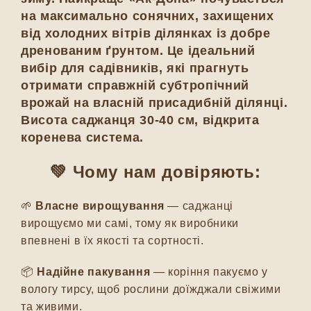
на максимально сонячних, захищених
від холодних вітрів ділянках із добре
дренованим ґрунтом. Це ідеальний
вибір для садівників, які прагнуть
отримати справжній субтропічний
врожай на власній присадибній ділянці.
Висота саджанця 30-40 см, відкрита
коренева система.
💚 Чому нам довіряють:
🌱
Власне вирощування
— саджанці
вирощуємо ми самі, тому як виробники
впевнені в їх якості та сортності.
📦
Надійне пакування
— коріння пакуємо у
вологу тирсу, щоб рослини доїжджали свіжими
та живими.