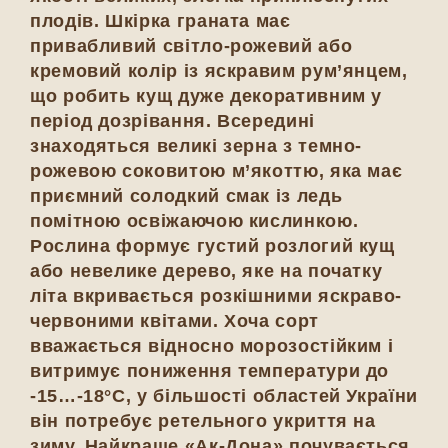
плодів. Шкірка граната має
привабливий світло-рожевий або
кремовий колір із яскравим рум’янцем,
що робить кущ дуже декоративним у
період дозрівання. Всередині
знаходяться великі зерна з темно-
рожевою соковитою м’якоттю, яка має
приємний солодкий смак із ледь
помітною освіжаючою кислинкою.
Рослина формує густий розлогий кущ
або невелике дерево, яке на початку
літа вкривається розкішними яскраво-
червоними квітами. Хоча сорт
вважається відносно морозостійким і
витримує пониження температури до
-15…-18°C, у більшості областей України
він потребує ретельного укриття на
зиму. Найкраще «Ак-Дона» почувається