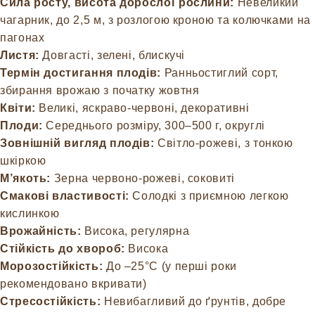
Сила росту, висота дорослої рослини:
Невеликий
чагарник, до 2,5 м, з розлогою кроною та колючками на
пагонах
Листя:
Довгасті, зелені, блискучі
Термін достигання плодів:
Ранньостиглий сорт,
збирання врожаю з початку жовтня
Квіти:
Великі, яскраво-червоні, декоративні
Плоди:
Середнього розміру, 300–500 г, округлі
Зовнішній вигляд плодів:
Світло-рожеві, з тонкою
шкіркою
М’якоть:
Зерна червоно-рожеві, соковиті
Смакові властивості:
Солодкі з приємною легкою
кислинкою
Врожайність:
Висока, регулярна
Стійкість до хвороб:
Висока
Морозостійкість:
До –25°C (у перші роки
рекомендовано вкривати)
Стресостійкість:
Невибагливий до ґрунтів, добре