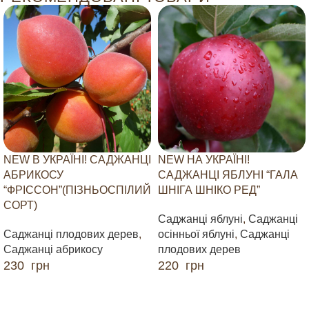
NEW В УКРАЇНІ! САДЖАНЦІ
NEW НА УКРАЇНІ!
АБРИКОСУ
САДЖАНЦІ ЯБЛУНІ “ГАЛА
“ФРІССОН”(ПІЗНЬОСПІЛИЙ
ШНІГА ШНІКО РЕД”
СОРТ)
Саджанці яблуні
,
Саджанці
Саджанці плодових дерев
,
осінньої яблуні
,
Саджанці
Саджанці абрикосу
плодових дерев
230
грн
220
грн
ДОДАТИ В КОШИК
ДОДАТИ В КОШИК