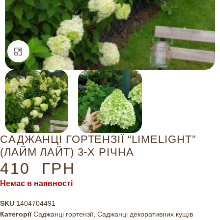
Натисніть, щоб збільшити
САДЖАНЦІ ГОРТЕНЗІЇ “LIMELIGHT”
(ЛАЙМ ЛАЙТ) 3-Х РІЧНА
410
ГРН
Немає в наявності
SKU
1404704491
Категорії
Саджанці гортензії
,
Саджанці декоративних кущів