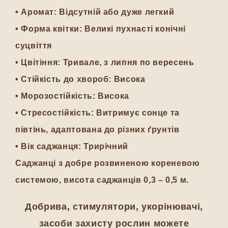
•
Аромат:
Відсутній або дуже легкий
•
Форма квітки:
Великі пухнасті конічні
суцвіття
•
Цвітіння:
Тривале, з липня по вересень
•
Стійкість до хвороб:
Висока
•
Морозостійкість:
Висока
•
Стресостійкість:
Витримує сонце та
півтінь, адаптована до різних ґрунтів
•
Вік саджанця:
Трирічний
Саджанці
з добре розвиненою кореневою
системою, висота саджанців 0,3 – 0,5 м.
Добрива, стимулятори, укорінювачі,
засоби захисту рослин можете