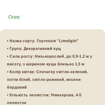
Опис
•
Назва сорту:
Гортензія “Limelight”
•
Група:
Декоративний кущ
•
Сила росту:
Низькорослий, до 0,9-1,2 м у
висоту, з шириною куща близько 1,5 м
•
Колір квітки:
Спочатку світло-зелений,
потім білий, світло-рожевий, восени
бордовий
•
Кількість пелюсток:
Немахрова, 4-5
пелюсток