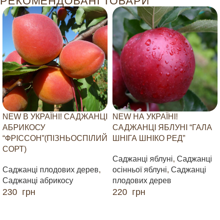
РЕКОМЕНДОВАНІ ТОВАРИ
NEW В УКРАЇНІ! САДЖАНЦІ
NEW НА УКРАЇНІ!
АБРИКОСУ
САДЖАНЦІ ЯБЛУНІ “ГАЛА
“ФРІССОН”(ПІЗНЬОСПІЛИЙ
ШНІГА ШНІКО РЕД”
СОРТ)
Саджанці яблуні
,
Саджанці
Саджанці плодових дерев
,
осінньої яблуні
,
Саджанці
Саджанці абрикосу
плодових дерев
230
грн
220
грн
ДОДАТИ В КОШИК
ДОДАТИ В КОШИК