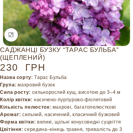
Натисніть, щоб збільшити
САДЖАНЦІ БУЗКУ “ТАРАС БУЛЬБА”
(ЩЕПЛЕНИЙ)
230
ГРН
Назва сорту:
Тарас Бульба
Група:
махровий бузок
Сила росту:
сильнорослий кущ, висотою до 3–4 м
Колір квітки:
насичено-пурпурово-фіолетовий
Кількість пелюсток:
махрові, багатопелюсткові
Аромат:
сильний, насичений, класичний бузковий
Форма квітки:
великі, щільні конусовидні суцвіття
Цвітіння:
середина–кінець травня, тривалість до 3