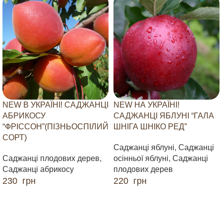
NEW В УКРАЇНІ! САДЖАНЦІ
NEW НА УКРАЇНІ!
АБРИКОСУ
САДЖАНЦІ ЯБЛУНІ “ГАЛА
“ФРІССОН”(ПІЗНЬОСПІЛИЙ
ШНІГА ШНІКО РЕД”
СОРТ)
Саджанці яблуні
,
Саджанці
Саджанці плодових дерев
,
осінньої яблуні
,
Саджанці
Саджанці абрикосу
плодових дерев
230
грн
220
грн
ДОДАТИ В КОШИК
ДОДАТИ В КОШИК