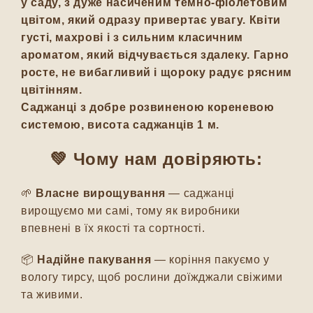
у саду, з дуже насиченим темно-фіолетовим
цвітом, який одразу привертає увагу. Квіти
густі, махрові і з сильним класичним
ароматом, який відчувається здалеку. Гарно
росте, не вибагливий і щороку радує рясним
цвітінням.
Саджанці
з добре розвиненою кореневою
системою, висота саджанців 1 м.
💚 Чому нам довіряють:
🌱
Власне вирощування
— саджанці
вирощуємо ми самі, тому як виробники
впевнені в їх якості та сортності.
📦
Надійне пакування
— коріння пакуємо у
вологу тирсу, щоб рослини доїжджали свіжими
та живими.