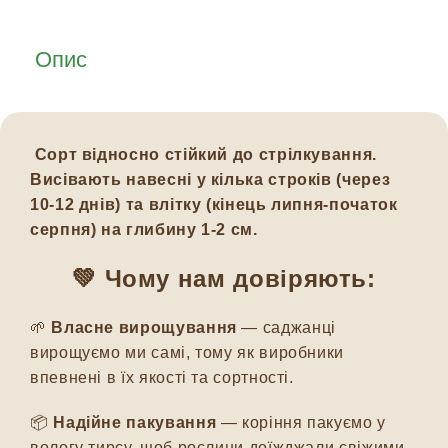
Опис
Сорт відносно стійкий до стрілкування.
Висівають навесні у кілька строків (через
10-12 днів) та влітку (кінець липня-початок
серпня) на глибину 1-2 см.
💚 Чому нам довіряють:
🌱
Власне вирощування
— саджанці
вирощуємо ми самі, тому як виробники
впевнені в їх якості та сортності.
📦
Надійне пакування
— коріння пакуємо у
вологу тирсу, щоб рослини доїжджали свіжими