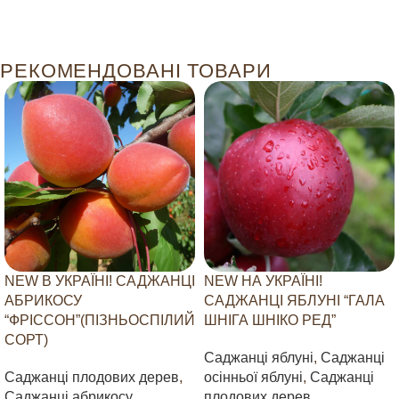
РЕКОМЕНДОВАНІ ТОВАРИ
NEW В УКРАЇНІ! САДЖАНЦІ
NEW НА УКРАЇНІ!
АБРИКОСУ
САДЖАНЦІ ЯБЛУНІ “ГАЛА
“ФРІССОН”(ПІЗНЬОСПІЛИЙ
ШНІГА ШНІКО РЕД”
СОРТ)
Саджанці яблуні
,
Саджанці
Саджанці плодових дерев
,
осінньої яблуні
,
Саджанці
Саджанці абрикосу
плодових дерев