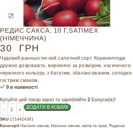
Натисніть, щоб збільшити
РЕДИС САКСА, 10 Г,SATIMEX
(НІМЕЧЧИНА)
30
ГРН
Чудовий ранньостиглий салатний сорт. Коренеплоди
дружно дозрівають, вирівняні за розміром, насиченого
червоного кольору, з багатим, збалансованим, солодко-
гострим смаком.
9 в наявності
Купуйте цей товар зараз та заробляйте
2
Бонуси(ів)!
ДОДАТИ В КОШИК
SKU
1714424381
Категорії
Насіння овочів
,
Насіння овочів, квітів та трав
,
Редиска